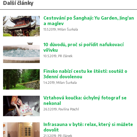
Další články
Cestování po Šanghaji: Yu Garden, Jing'an
a maglev
15.5.2019, Milan Šurkala
10 důvodů, proč si pořídit nafukovací
vířivku
10.5.2019, PR článek
Finsko nabízí cestu ke štěstí: soutěž o
3denní dovolenou
1.4.2019, Milan Šurkala
Vztahová koučka: úchylný fotograf se
nekonal
26.3.2019, Pavlína Pöschl
Infrasauna v bytě: relax, který si můžete
dovolit
21.3.2019, PR článek