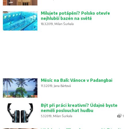
Milujete potápění? Polsko otevře
nejhlubší bazén na světě
18.3.2019, Milan Šurkala
Měsíc na Bali: Vánoce v Padangbai
11.3.2019, Jana Bártová
Být při práci kreativní? Údajně byste
neměli poslouchat hudbu
5.3.2019, Milan Šurkala
1