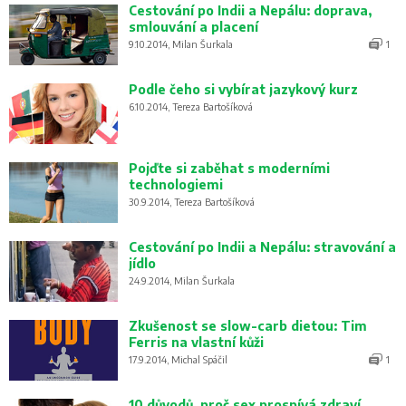
Cestování po Indii a Nepálu: doprava,
smlouvání a placení
9.10.2014, Milan Šurkala
1
Podle čeho si vybírat jazykový kurz
6.10.2014, Tereza Bartošíková
Pojďte si zaběhat s moderními
technologiemi
30.9.2014, Tereza Bartošíková
Cestování po Indii a Nepálu: stravování a
jídlo
24.9.2014, Milan Šurkala
Zkušenost se slow-carb dietou: Tim
Ferris na vlastní kůži
17.9.2014, Michal Spáčil
1
10 důvodů, proč sex prospívá zdraví