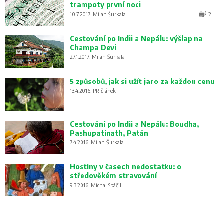
trampoty první noci
10.7.2017, Milan Šurkala
2
Cestování po Indii a Nepálu: výšlap na
Champa Devi
27.1.2017, Milan Šurkala
5 způsobů, jak si užít jaro za každou cenu
13.4.2016, PR článek
Cestování po Indii a Nepálu: Boudha,
Pashupatinath, Patán
7.4.2016, Milan Šurkala
Hostiny v časech nedostatku: o
středověkém stravování
9.3.2016, Michal Spáčil