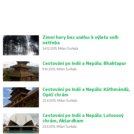
Zimní hory bez sněhu: k výletu sníh
netřeba
24.12.2015, Milan Šurkala
Cestování po Indii a Nepálu: Bhaktapur
9.10.2015, Milan Šurkala
Cestování po Indii a Nepálu: Káthmándú,
Opičí chrám
22.6.2015, Milan Šurkala
Cestování po Indii a Nepálu: Lotosový
chrám, Akšardham
23.3.2015, Milan Šurkala