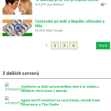
10.9.2014, Jana Běhalová
1
Cestování po Indii a Nepálu: očkování a
léky
8.9.2014, Milan Šurkala
1
2
3
4
Starší
Z dalších serverů
Stellantis je další automobilkou, která to vzdala s
vodíkem. Má k tomu 3 důvody
Apple má 81 nominací na ceny Emmy, vévodí tomu
Severance a The Studio