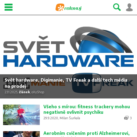
Svět hardware, Digimanie, TV Freak a další tech média
na prodej
23.1.2025,
článek
, oXyShop
Všeho s mírou: fitness trackery mohou
negativně ovlivnit psychiku
29.9.2020, Milan Šurkala
3
Aerobním cvičením proti Alzheimerovi,