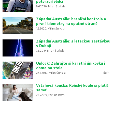
potvrzují vědci
8.6.2020, Milan Šurkala
Západní Austrálie: hraniční kontrola a
první kilometry na opačné straně
1.6.2020, Milan Šurkala
Západní Austrálie: s leteckou zastávkou
v Dubaji
7.8.2019, Milan Šurkala
Unlock! Zahrajte si karetní únikovku i
doma na stole
27.6.2019, Milan Šurkala
1
Vztahová koučka: Koňský koule si platíš
sama!
23.5.2019, Pavlína Pöschl