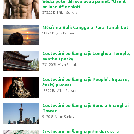
Vědci potvrdili svalovou paměť. "Use it
or lose it" neplatí
27.2.2019, Milan Šurkala
Měsíc na Bali: Canggu a Pura Tanah Lot
11.2.2019, Jana Bártová
Cestování po Šanghaji: Longhua Temple,
svatba i parky
23.11.2018, Milan Šurkala
Cestování po Šanghaji: People's Square,
český pivovar
15.5.2018, Milan Šurkala
Cestování po Šanghaji: Bund a Shanghai
Tower
9.1.2018, Milan Šurkala
Cestování po Šanghaji: čínská víza a