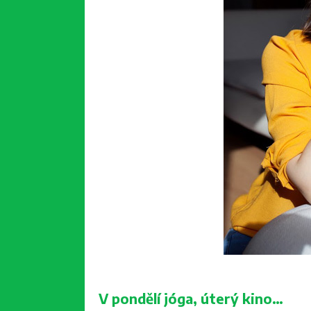
V pondělí jóga, úterý kino…