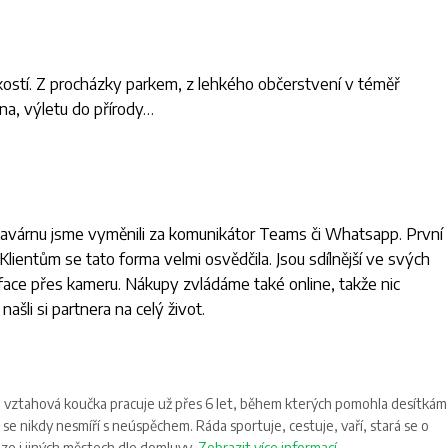
ičkostí. Z procházky parkem, z lehkého občerstvení v téměř
ina, výletu do přírody…
. Kavárnu jsme vyměnili za komunikátor Teams či Whatsapp. První
lientům se tato forma velmi osvědčila. Jsou sdílnější ve svých
to face přes kameru. Nákupy zvládáme také online, takže nic
ašli si partnera na celý život.
o vztahová koučka pracuje už přes 6 let, během kterých pomohla desítkám
ž se nikdy nesmíří s neúspěchem. Ráda sportuje, cestuje, vaří, stará se o
aze i jiných městech dle domluvy.
Zobrazit více informací.