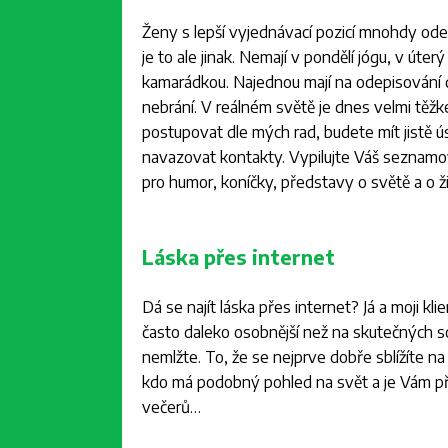
Ženy s lepší vyjednávací pozicí mnohdy odepi
je to ale jinak. Nemají v pondělí jógu, v úter
kamarádkou. Najednou mají na odepisování d
nebrání. V reálném světě je dnes velmi těž
postupovat dle mých rad, budete mít jistě ús
navazovat kontakty. Vypilujte Váš seznamov
pro humor, koníčky, představy o světě a o 
Láska přes internet
Dá se najít láska přes internet? Já a moji k
často daleko osobnější než na skutečných 
nemlžte. To, že se nejprve dobře sblížíte na
kdo má podobný pohled na svět a je Vám příj
večerů…