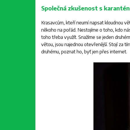
Společná zkušenost s karanténo
Krasavcům, kteří neumí napsat kloudnou vě
někoho na pořád. Nestojíme o toho, kdo nás z
toho třeba využít. Snažíme se jeden druhému 
větou, jsou najednou otevřenější. Stojí za tí
druhému, poznat ho, byť jen přes internet.