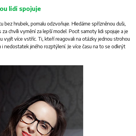
u lidi spojuje
tu bez hrubek, pomalu odzvoňuje. Hledáme spřízněnou duši,
a chvíli vymění za lepší model. Pocit samoty lidi spojuje a je
vyjít více vstříc. Ti, kteří reagovali na otázky jednou strohou
m i nedostatek jiného rozptýlení. Je více času na to se odkrýt