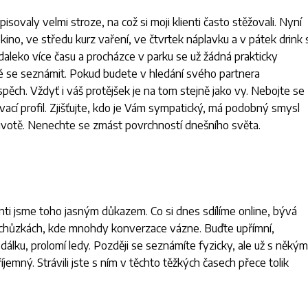
sovaly velmi stroze, na což si moji klienti často stěžovali. Nyní
ý kino, ve středu kurz vaření, ve čtvrtek náplavku a v pátek drink 
aleko více času a procházce v parku se už žádná prakticky
ké se seznámit. Pokud budete v hledání svého partnera
pěch. Vždyť i váš protějšek je na tom stejně jako vy. Nebojte se
ací profil. Zjišťujte, kdo je Vám sympatický, má podobný smysl
životě. Nenechte se zmást povrchností dnešního světa.
lienti jsme toho jasným důkazem. Co si dnes sdílíme online, bývá
schůzkách, kde mnohdy konverzace vázne. Buďte upřímní,
 dálku, prolomí ledy. Později se seznámíte fyzicky, ale už s někým
emný. Strávili jste s ním v těchto těžkých časech přece tolik