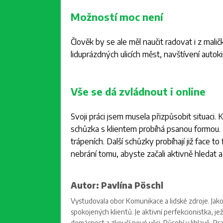
Možností moc není
Člověk by se ale měl naučit radovat i z mal
liduprázdných ulicích měst, navštívení autok
Vše se dá zvládnout i online
Svoji práci jsem musela přizpůsobit situaci
schůzka s klientem probíhá psanou formou. K
trápeních. Další schůzky probíhají již face 
nebrání tomu, abyste začali aktivně hledat a n
Autor: Pavlína Pöschl
Vystudovala obor Komunikace a lidské zdroje. Jak
spokojených klientů. Je aktivní perfekcionistka, je
domácnost a zkouší nové věci. Působí v Jihlavě, Pr