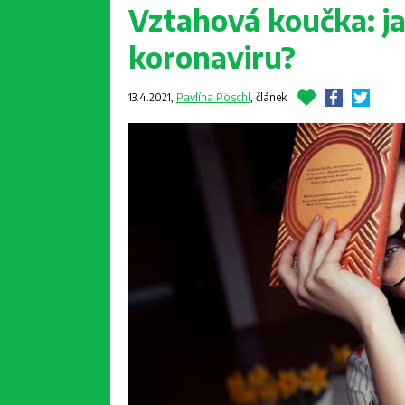
Vztahová koučka: j
koronaviru?
13.4.2021,
Pavlína Pöschl
,
článek