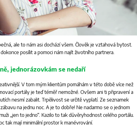
ná, ale to nám asi dochází všem. Člověk je vztahová bytost.
konce posílit a pomoci nám najít životního partnera.
žně, jednorázovkám se nedaří
 kreativnější. V tom mým klientům pomáhám v této době více než
ovací portály je teď téměř nemožné. Ovšem ani ti připravení a
tích nesmí zabalit. Trpělivost se určitě vyplatí. Ze seznamek
dali zábavu na jednu noc. A je to dobře! Ne nadarmo se o jednom
muži „jen to jedno“. Kazilo to tak důvěryhodnost celého portálu.
oc tak mají minimální prostor k manévrování.