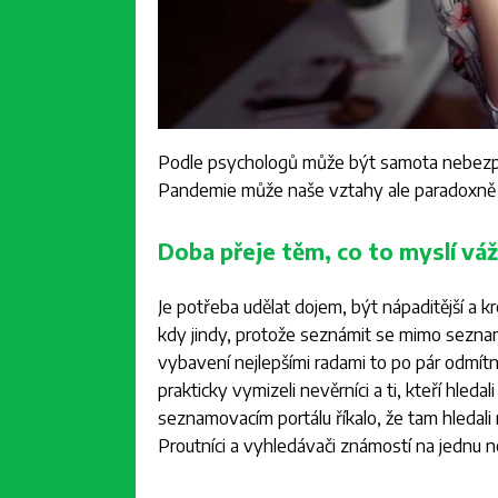
Podle psychologů může být samota nebezpeč
Pandemie může naše vztahy ale paradoxně do
Doba přeje těm, co to myslí vá
Je potřeba udělat dojem, být nápaditější a
kdy jindy, protože seznámit se mimo seznam
vybavení nejlepšími radami to po pár odmítnu
prakticky vymizeli nevěrníci a ti, kteří hle
seznamovacím portálu říkalo, že tam hledali 
Proutníci a vyhledávači známostí na jednu n