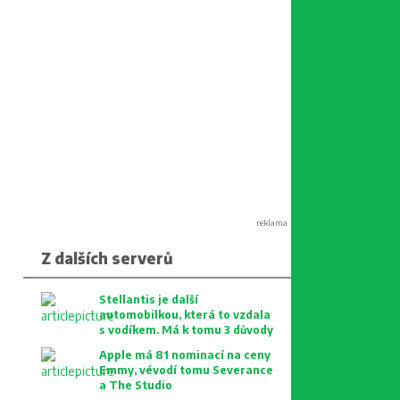
reklama
Z dalších serverů
Stellantis je další
automobilkou, která to vzdala
s vodíkem. Má k tomu 3 důvody
Apple má 81 nominací na ceny
Emmy, vévodí tomu Severance
a The Studio