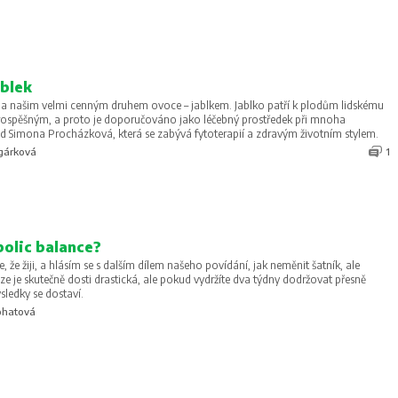
ablek
la našim velmi cenným druhem ovoce – jablkem. Jablko patří k plodům lidskému
ospěšným, a proto je doporučováno jako léčebný prostředek při mnoha
d Simona Procházková, která se zabývá fytoterapií a zdravým životním stylem.
gárková
1
bolic balance?
e, že žiji, a hlásím se s dalším dílem našeho povídání, jak neměnit šatník, ale
e je skutečně dosti drastická, ale pokud vydržíte dva týdny dodržovat přesně
sledky se dostaví.
ohatová