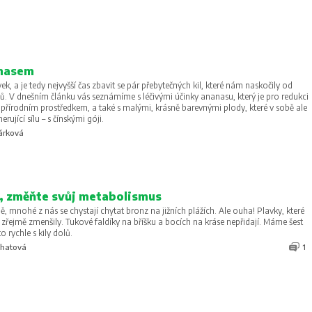
nasem
, a je tedy nejvyšší čas zbavit se pár přebytečných kil, které nám naskočily od
. V dnešním článku vás seznámíme s léčivými účinky ananasu, který je pro redukci
přírodním prostředkem, a také s malými, krásně barevnými plody, které v sobě ale
rující sílu – s čínskými góji.
árková
, změňte svůj metabolismus
dě, mnohé z nás se chystají chytat bronz na jižních plážích. Ale ouha! Plavky, které
e zřejmě zmenšily. Tukové faldíky na bříšku a bocích na kráse nepřidají. Máme šest
 rychle s kily dolů.
ohatová
1