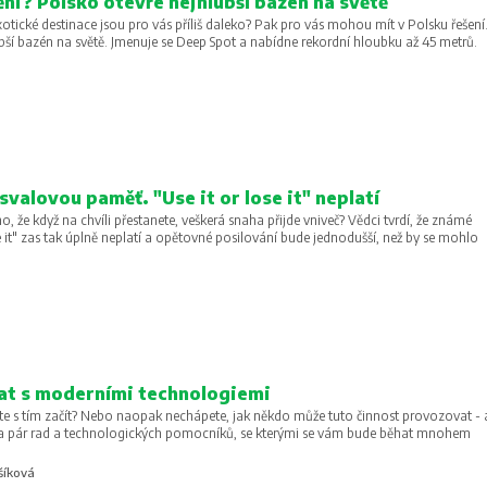
ní? Polsko otevře nejhlubší bazén na světě
xotické destinace jsou pro vás příliš daleko? Pak pro vás mohou mít v Polsku řešení
ubší bazén na světě. Jmenuje se Deep Spot a nabídne rekordní hloubku až 45 metrů.
svalovou paměť. "Use it or lose it" neplatí
ho, že když na chvíli přestanete, veškerá snaha přijde vniveč? Vědci tvrdí, že známé
e it" zas tak úplně neplatí a opětovné posilování bude jednodušší, než by se mohlo
hat s moderními technologiemi
te s tím začít? Nebo naopak nechápete, jak někdo může tuto činnost provozovat - 
e na pár rad a technologických pomocníků, se kterými se vám bude běhat mnohem
šíková