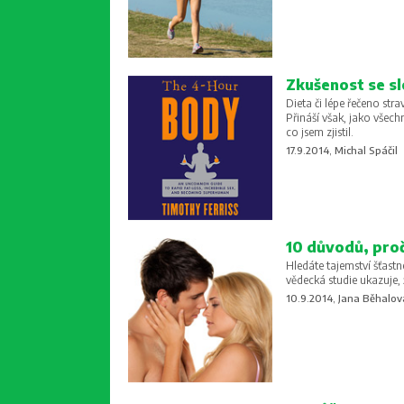
Zkušenost se sl
Dieta či lépe řečeno st
Přináší však, jako všech
co jsem zjistil.
17.9.2014, Michal Spáčil
10 důvodů, proč
Hledáte tajemství šťastn
vědecká studie ukazuje,
10.9.2014, Jana Běhalov