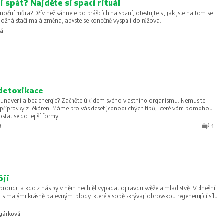
 spát? Najděte si spací rituál
noční můra? Dřív než sáhnete po prášcích na spaní, otestujte si, jak jste na tom se
ožná stačí malá změna, abyste se konečně vyspali do růžova.
vá
 detoxikace
íte unavení a bez energie? Začněte úklidem svého vlastního organismu. Nemusíte
 přípravky z lékáren. Máme pro vás deset jednoduchých tipů, které vám pomohou
ostat se do lepší formy.
á
1
óji
proudu a kdo z nás by v něm nechtěl vypadat opravdu svěže a mladistvě. V dnešní
 s malými krásně barevnými plody, které v sobě skrývají obrovskou regenerující sílu
ygárková