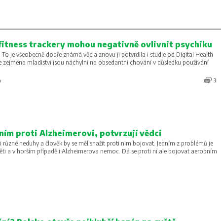
fitness trackery mohou negativně ovlivnit psychiku
To je všeobecně dobře známá věc a znovu ji potvrdila i studie od Digital Health
 že zejména mladiství jsou náchylní na obsedantní chování v důsledku používání
a
3
ím proti Alzheimerovi, potvrzují vědci
i různé neduhy a člověk by se měl snažit proti nim bojovat. Jedním z problémů je
ěti a v horším případě i Alzheimerova nemoc. Dá se proti ní ale bojovat aerobním