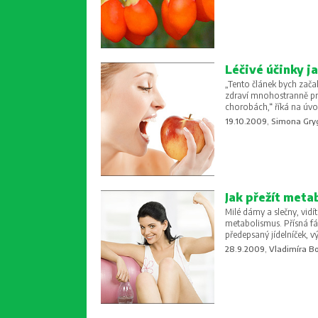
Léčivé účinky j
„Tento článek bych zača
zdraví mnohostranně pr
chorobách,“ říká na úvo
19.10.2009, Simona Gry
Jak přežít meta
Milé dámy a slečny, vidít
metabolismus. Přísná fáz
předepsaný jídelníček, vý
28.9.2009, Vladimíra B