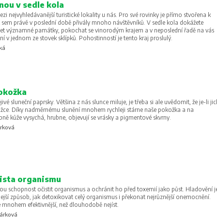
nou v sedle kola
ezi nejvyhledávanější turistické lokality u nás. Pro své rovinky je přímo stvořena k
ež sem právě v poslední době přivály mnoho návštěvníků. V sedle kola dokážete
et významné památky, pokochat se vinorodým krajem a v neposlední řadě na vás
ní v jednom ze stovek sklípků. Pohostinností je tento kraj proslulý.
ká
pokožka
ivé sluneční paprsky. Většina z nás slunce miluje, je třeba si ale uvědomit, že je-li jic
okožce. Díky nadměrnému slunění mnohem rychleji stárne naše pokožka a na
pně kůže vysychá, hrubne, objevují se vrásky a pigmentové skvrny.
árková
čista organismu
ou schopnost očistit organismus a ochránit ho před toxemií jako půst. Hladovění j
hlejší způsob, jak detoxikovat celý organismus i překonat nejrůznější onemocnění.
e mnohem efektivnější, než dlouhodobě nejíst.
gárková