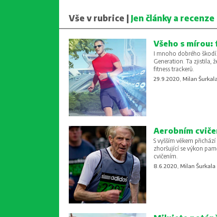
Vše v rubrice |
Jen články a recenze
Všeho s mírou: 
I mnoho dobrého škodí. 
Generation. Ta zjistila,
fitness trackerů.
29.9.2020, Milan Šurkal
Aerobním cvičen
S vyšším věkem přichází 
zhoršující se výkon pam
cvičením.
8.6.2020, Milan Šurkala