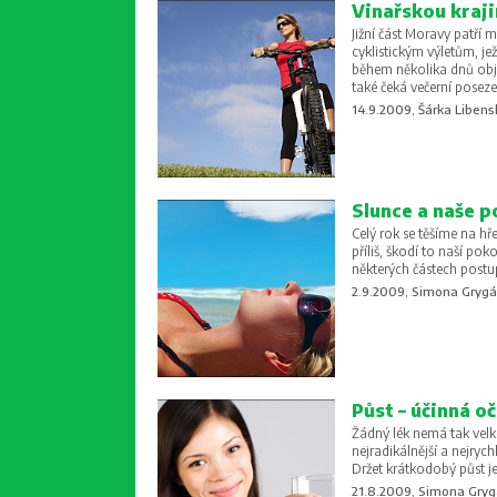
Vinařskou kraji
Jižní část Moravy patří m
cyklistickým výletům, j
během několika dnů obj
také čeká večerní poseze
14.9.2009, Šárka Libens
Slunce a naše 
Celý rok se těšíme na hřej
příliš, škodí to naší p
některých částech postu
2.9.2009, Simona Gryg
Půst – účinná o
Žádný lék nemá tak velk
nejradikálnější a nejryc
Držet krátkodobý půst j
21.8.2009, Simona Gry