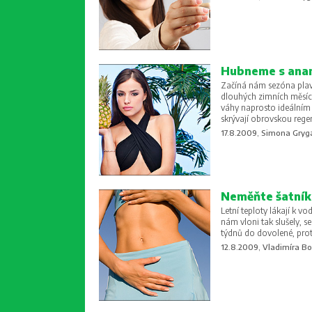
Hubneme s ana
Začíná nám sezóna plavek
dlouhých zimních měsíců
váhy naprosto ideálním 
skrývají obrovskou regene
17.8.2009, Simona Gryg
Neměňte šatník
Letní teploty lákají k vo
nám vloni tak slušely, s
týdnů do dovolené, proto
12.8.2009, Vladimíra B