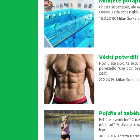
Milujete potápě
Chcete se potápět, ale e
Otevřou zde totiž nejhl
18.3.2019, Milan Šurkala
Vědci potvrdili 
Posilujete a bojíte se to
pořekadlo "use it or los
zdát.
27.2.2019, Milan Šurkala
Pojďte si zabě
Běháte pravidelně? Chce
ještě rád? Podívejte s
lépe.
30.9.2014, Tereza Barto