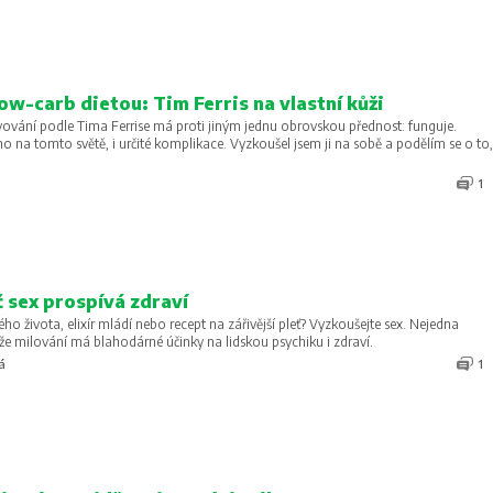
ow-carb dietou: Tim Ferris na vlastní kůži
ravování podle Tima Ferrise má proti jiným jednu obrovskou přednost: funguje.
no na tomto světě, i určité komplikace. Vyzkoušel jsem ji na sobě a podělím se o to,
1
 sex prospívá zdraví
ého života, elixír mládí nebo recept na zářivější pleť? Vyzkoušejte sex. Nejedna
 že milování má blahodárné účinky na lidskou psychiku i zdraví.
á
1