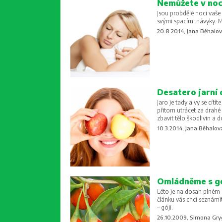
Nemůžete v noci
Jsou probdělé noci vaše 
svými spacími návyky. M
20.8.2014, Jana Běhalo
Desatero jarní
Jaro je tady a vy se cít
přitom utrácet za drahé
zbavit tělo škodlivin a d
10.3.2014, Jana Běhalov
Omládněme s g
Léto je na dosah plném 
článku vás chci seznámit
– góji.
26.10.2009, Simona Gr