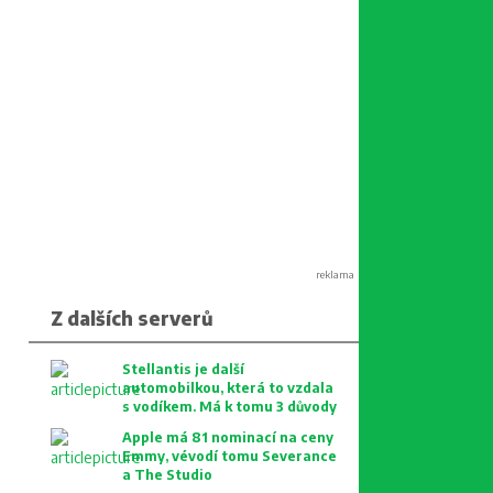
reklama
Z dalších serverů
Stellantis je další
automobilkou, která to vzdala
s vodíkem. Má k tomu 3 důvody
Apple má 81 nominací na ceny
Emmy, vévodí tomu Severance
a The Studio