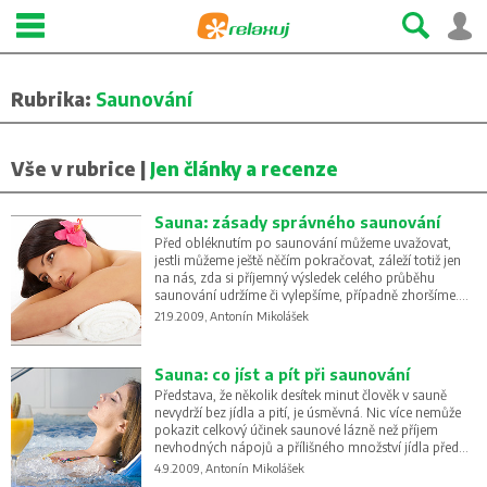
Rubrika:
Saunování
Vše v rubrice |
Jen články a recenze
Sauna: zásady správného saunování
Před obléknutím po saunování můžeme uvažovat,
jestli můžeme ještě něčím pokračovat, záleží totiž jen
na nás, zda si příjemný výsledek celého průběhu
saunování udržíme či vylepšíme, případně zhoršíme.
Co tedy můžeme? Ledaco, ale vždy podle chuti a
21.9.2009, Antonín Mikolášek
hlavně typu saunování.
Sauna: co jíst a pít při saunování
Představa, že několik desítek minut člověk v sauně
nevydrží bez jídla a pití, je úsměvná. Nic více nemůže
pokazit celkový účinek saunové lázně než příjem
nevhodných nápojů a přílišného množství jídla před
saunováním, během něho, i v jeho závěru.
4.9.2009, Antonín Mikolášek