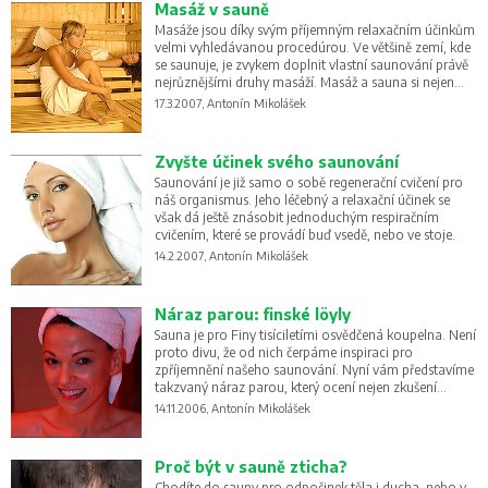
Masáž v sauně
Masáže jsou díky svým příjemným relaxačním účinkům
velmi vyhledávanou procedúrou. Ve většině zemí, kde
se saunuje, je zvykem doplnit vlastní saunování právě
nejrůznějšími druhy masáží. Masáž a sauna si nejen
nekonkurují, naopak své regenerační účinky násobí.
17.3.2007, Antonín Mikolášek
Vyzkoušejte i vy příznivý účinek masáže při saunování.
Zvyšte účinek svého saunování
Saunování je již samo o sobě regenerační cvičení pro
náš organismus. Jeho léčebný a relaxační účinek se
však dá ještě znásobit jednoduchým respiračním
cvičením, které se provádí buď vsedě, nebo ve stoje.
14.2.2007, Antonín Mikolášek
Náraz parou: finské löyly
Sauna je pro Finy tisíciletími osvědčená koupelna. Není
proto divu, že od nich čerpáme inspiraci pro
zpříjemnění našeho saunování. Nyní vám představíme
takzvaný náraz parou, který ocení nejen zkušení
„saunovači“.
14.11.2006, Antonín Mikolášek
Proč být v sauně zticha?
Chodíte do sauny pro odpočinek těla i ducha, nebo v