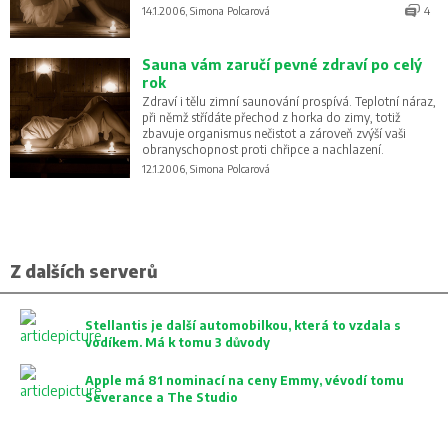
řádcích.
14.1.2006, Simona Polcarová
4
Sauna vám zaručí pevné zdraví po celý
rok
Zdraví i tělu zimní saunování prospívá. Teplotní náraz,
při němž střídáte přechod z horka do zimy, totiž
zbavuje organismus nečistot a zároveň zvýší vaši
obranyschopnost proti chřipce a nachlazení.
12.1.2006, Simona Polcarová
Z dalších serverů
Stellantis je další automobilkou, která to vzdala s
vodíkem. Má k tomu 3 důvody
Apple má 81 nominací na ceny Emmy, vévodí tomu
Severance a The Studio