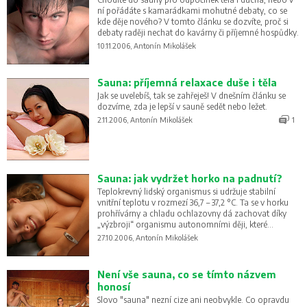
ní pořádáte s kamarádkami mohutné debaty, co se
kde děje nového? V tomto článku se dozvíte, proč si
debaty raději nechat do kavárny či příjemné hospůdky.
10.11.2006, Antonín Mikolášek
Sauna: příjemná relaxace duše i těla
Jak se uvelebíš, tak se zahřeješ! V dnešním článku se
dozvíme, zda je lepší v sauně sedět nebo ležet.
2.11.2006, Antonín Mikolášek
1
Sauna: jak vydržet horko na padnutí?
Teplokrevný lidský organismus si udržuje stabilní
vnitřní teplotu v rozmezí 36,7 – 37,2 °C. Ta se v horku
prohřívárny a chladu ochlazovny dá zachovat díky
„výzbroji“ organismu autonomními ději, které
podivuhodně dokáží regulovat teplotní poměry těla.
27.10.2006, Antonín Mikolášek
Není vše sauna, co se tímto názvem
honosí
Slovo "sauna" nezní cize ani neobvykle. Co opravdu