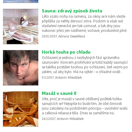
Sauna: zdravý způsob života
Léto vzalo nohy na ramena, za okny se k nám vlezle
připlížila za nehty deroucí zima. Podzim si však své
vladaření nenechá jen tak uzmout, a tak dny jsou
nakonec přeci jen nádherné, voňavé, prosluněné plné
barev, bohaté na dary země, kterých bychom si měli
26.10.2007, Adriana Dosedělová
užívat, protože zima je dlouhá a my nejsme žádní
medvědi brtníci, kteří to koncem října zabalí a probudí
se až s prvními kytičkami.
Horká touha po chladu
Ochlazení je jednou z nezbytných fází správného
saunování. Koncem prohřívání je totiž každý saunující
se takřka postižen touhou po ochlazení, čert vezmi po
jakém, už aby bylo. Má na výběr – v chladné vodě
sprchy, bazénku či kádi, v rybníce či v potoce, v moři či
9.5.2007, Antonín Mikolášek
v jezeru anebo jen na čerstvém vzduchu.
Masáž v sauně II
Víte, proč je masáž v sauně oblíbený požitek tolika
sanujících se? Nejspíše to bude tím, že obě činnosti
jsou založeny na podobném principu – uvolnění svalů
a celková relaxace těla. Dnes se zaměříme na
automasáže a jejich působení na naše tělo.
26.3.2007, Antonín Mikolášek