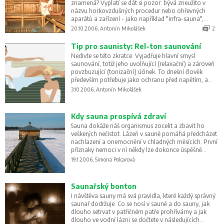
znamená? Vyplatí se dát si pozor: bývá zneužito v
názvu horkovzdušných procedur nebo ohřevných
aparátů a zařízení - jako například "infra-sauna",
"sauna-belt" a nebo dokonce "kontaktní sauna", která
20.10.2006, Antonín Mikolášek
2
se saunováním opravdu nemá nic společného.
Tip pro saunisty: Rel-ton saunování
Nedivte se této zkratce. Vyjadřuje hlavní smysl
saunování, totiž jeho uvolňující (relaxační) a zároveň
povzbuzující (tonizační) účinek. To dnešní člověk
především potřebuje jako ochranu před napětím, a
hlavně psychickou nepohodou, zkrátka před vším,
3.10.2006, Antonín Mikolášek
čemu se s oblibou říká stres všedních dnů.
Kdy sauna prospívá zdraví
Sauna dokáže náš organismus zocelit a zbavit ho
veškerých nečistot. Lázeň v sauně pomáhá předcházet
nachlazení a onemocnění v chladných měsících. První
příznaky nemoci v ní někdy lze dokonce úspěšně
zahnat.
19.1.2006, Simona Polcarová
Saunařský bonton
I návštěva sauny má svá pravidla, které každý správný
saunař dodržuje. Co se nosí v sauně a do sauny, jak
dlouho setrvat v patřičném patře prohřívárny a jak
dlouho ve vodní lázni se dočtete v následujících