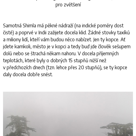
pro zvětšení
Samotná Shimla má pěkné nádraží (na indické poměry dost
čisté) a poprvé v Indii zažijete docela klid. Žádné stovky taxíků
a miliony lidí, kteří vám budou něco nabízet. Jen ty kopce. Ať
jdete kamkoli, město je v kopci a tedy buď jde člověk sešupem
dolů nebo se štrachá někam nahoru. V docela příjemných
teplotách, které byly o dobrých 15 stupňů nižší než
v předchozích dnech (tzn. lehce přes 20 stupňů), se ty kopce
daly docela dobře snést.