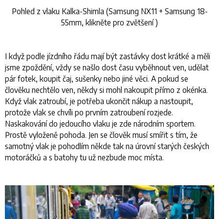
Pohled z vlaku Kalka-Shimla (Samsung NX11 + Samsung 18-
55mm, klikněte pro zvětšení
)
I když podle jízdního řádu mají být zastávky dost krátké a měli
jsme zpoždění, vždy se našlo dost času vyběhnout ven, udělat
pár fotek, koupit čaj, sušenky nebo jiné věci. A pokud se
člověku nechtělo ven, někdy si mohl nakoupit přímo z okénka.
Když vlak zatroubí, je potřeba ukončit nákup a nastoupit,
protože vlak se chvíli po prvním zatroubení rozjede.
Naskakování do jedoucího vlaku je zde národním sportem.
Prostě vyloženě pohoda. Jen se člověk musí smířit s tím, že
samotný vlak je pohodlím někde tak na úrovní starých českých
motoráčků a s batohy tu už nezbude moc místa.