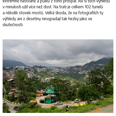
extrémně naštvaně a půlku z toho prospal. Asi si těch výhledů
v minulosti užil více než dost. Na trati je celkem 102 tunelů
a několik stovek mostů. Velká škoda, že na fotografiích ty
výhledy ani z desetiny nevypadají tak hezky jako ve
skutečnosti.