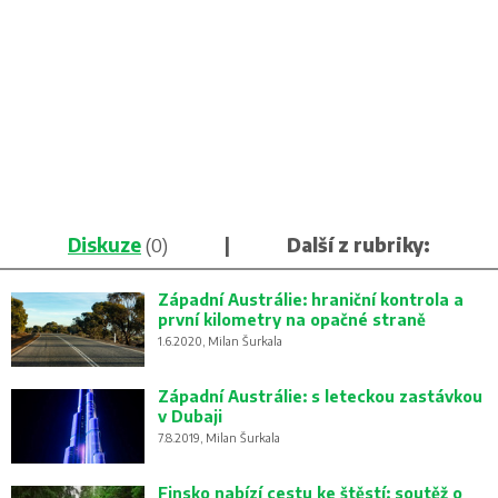
Diskuze
(0)
|
Další z rubriky:
Západní Austrálie: hraniční kontrola a
první kilometry na opačné straně
1.6.2020, Milan Šurkala
Západní Austrálie: s leteckou zastávkou
v Dubaji
7.8.2019, Milan Šurkala
Finsko nabízí cestu ke štěstí: soutěž o