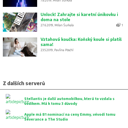
7.8.2019, Milan Šurkala
Unlock! Zahrajte si karetní únikovku i
doma na stole
27.6.2019, Milan Šurkala
1
Vztahová koučka: Koňský koule si platíš
sama!
23.5.2019, Pavlína Pöschl
Z dalších serverů
Stellantis je další automobilkou, která to vzdala s
vodíkem. Má k tomu 3 důvody
Apple má 81 nominací na ceny Emmy, vévodí tomu
Severance a The Studio