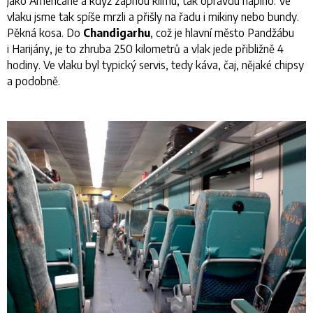
jako Američané a když zapnou klimu, tak opravdu naplno. Ve
vlaku jsme tak spíše mrzli a přišly na řadu i mikiny nebo bundy.
Pěkná kosa. Do
Chandigarhu
, což je hlavní město Pandžábu
i Harijány, je to zhruba 250 kilometrů a vlak jede přibližně 4
hodiny. Ve vlaku byl typický servis, tedy káva, čaj, nějaké chipsy
a podobně.