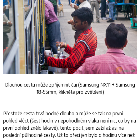
Dlouhou cestu může zpříjemnit čaj (Samsung NX11 + Samsung
18-55mm, klikněte pro zvětšení)
Přestože cesta trvá hodně dlouho a může se tak na první
pohled vléct (šest hodin v nepohodlném vlaku není nic, co by na
první pohled znělo lákavě), tento pocit jsem zažil až asi na
poslední půlhodině cesty. Už to přeci jen bylo o hodinu více než