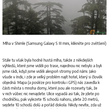
Mlha v Shimle (Samsung Galaxy S III mini, klikněte pro zvětšení)
Stále tu však byla hodně hustá mlha, takže z někdejších
výhledů, které jsme viděli po trase, najednou nic nebylo a byli
jsme rádi, když jsme viděli alespoň stromy pod námi. Jako
všude v Indii, i zde je velký problém najít hotel, který si člověk
objedná. Mapa (a posléze pro kontrolu i GPS) nás zavedla k
části města s mnoha domy, které jsou ale rozesety tak, že
v nich vůbec nic nenajdete. Ulice vypadá asi tak, že jdete po
chodníčku, pak vylezete 15 schodů nahoru, jdete 20 metrů,
sejdete 10 schodů dolů a pořád dokola. Nikdy nevíte, zda už