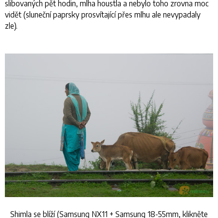
slibovaných pět hodin, mlha houstla a nebylo toho zrovna moc
vidět (sluneční paprsky prosvítající přes mlhu ale nevypadaly
zle).
Shimla se blíží (Samsung NX11 + Samsung 18-55mm, klikněte