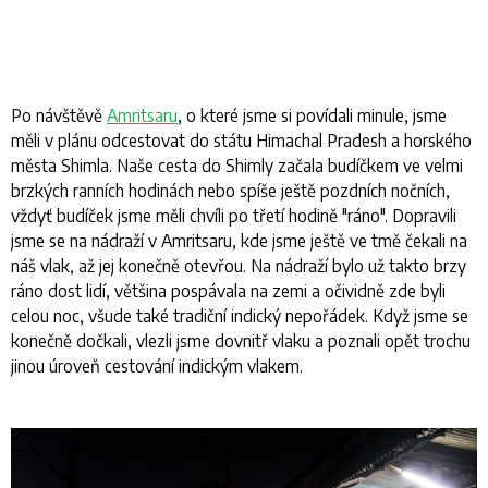
Po návštěvě
Amritsaru
, o které jsme si povídali minule, jsme
měli v plánu odcestovat do státu Himachal Pradesh a horského
města Shimla. Naše cesta do Shimly začala budíčkem ve velmi
brzkých ranních hodinách nebo spíše ještě pozdních nočních,
vždyť budíček jsme měli chvíli po třetí hodině "ráno". Dopravili
jsme se na nádraží v Amritsaru, kde jsme ještě ve tmě čekali na
náš vlak, až jej konečně otevřou. Na nádraží bylo už takto brzy
ráno dost lidí, většina pospávala na zemi a očividně zde byli
celou noc, všude také tradiční indický nepořádek. Když jsme se
konečně dočkali, vlezli jsme dovnitř vlaku a poznali opět trochu
jinou úroveň cestování indickým vlakem.