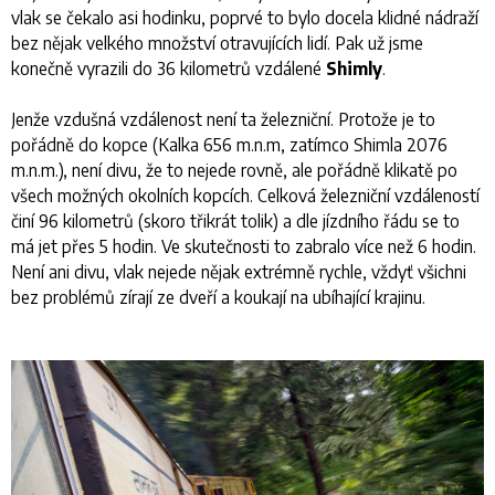
vlak se čekalo asi hodinku, poprvé to bylo docela klidné nádraží
bez nějak velkého množství otravujících lidí. Pak už jsme
konečně vyrazili do 36 kilometrů vzdálené
Shimly
.
Jenže vzdušná vzdálenost není ta železniční. Protože je to
pořádně do kopce (Kalka 656 m.n.m, zatímco Shimla 2076
m.n.m.), není divu, že to nejede rovně, ale pořádně klikatě po
všech možných okolních kopcích. Celková železniční vzdáleností
činí 96 kilometrů (skoro třikrát tolik) a dle jízdního řádu se to
má jet přes 5 hodin. Ve skutečnosti to zabralo více než 6 hodin.
Není ani divu, vlak nejede nějak extrémně rychle, vždyť všichni
bez problémů zírají ze dveří a koukají na ubíhající krajinu.