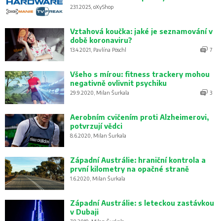
23.1.2025, oXyShop
Vztahová koučka: jaké je seznamování v
době koronaviru?
13.4.2021, Pavlína Pöschl
7
Všeho s mírou: fitness trackery mohou
negativně ovlivnit psychiku
29.9.2020, Milan Šurkala
3
Aerobním cvičením proti Alzheimerovi,
potvrzují vědci
8.6.2020, Milan Šurkala
Západní Austrálie: hraniční kontrola a
první kilometry na opačné straně
1.6.2020, Milan Šurkala
Západní Austrálie: s leteckou zastávkou
v Dubaji