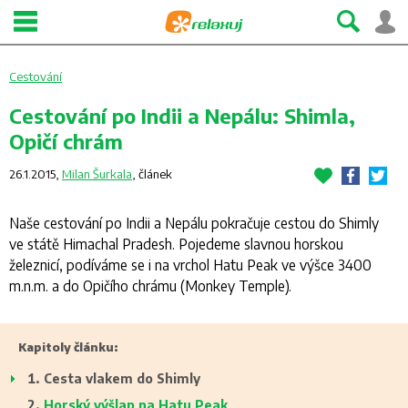
Cestování
Cestování po Indii a Nepálu: Shimla,
Opičí chrám
26.1.2015,
Milan Šurkala
,
článek
Naše cestování po Indii a Nepálu pokračuje cestou do Shimly
ve státě Himachal Pradesh. Pojedeme slavnou horskou
železnicí, podíváme se i na vrchol Hatu Peak ve výšce 3400
m.n.m. a do Opičího chrámu (Monkey Temple).
Kapitoly článku:
Cesta vlakem do Shimly
Horský výšlap na Hatu Peak