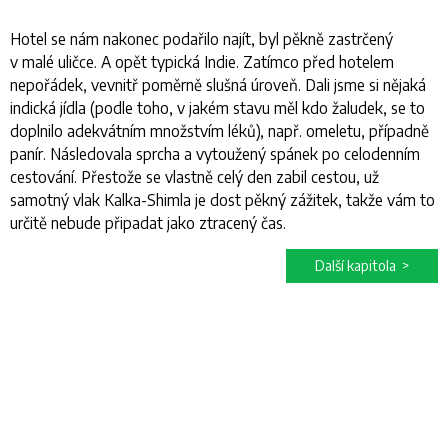
Hotel se nám nakonec podařilo najít, byl pěkně zastrčený
v malé uličce. A opět typická Indie. Zatímco před hotelem
nepořádek, vevnitř poměrně slušná úroveň. Dali jsme si nějaká
indická jídla (podle toho, v jakém stavu měl kdo žaludek, se to
doplnilo adekvátním množstvím léků), např. omeletu, případně
panír. Následovala sprcha a vytoužený spánek po celodenním
cestování. Přestože se vlastně celý den zabil cestou, už
samotný vlak Kalka-Shimla je dost pěkný zážitek, takže vám to
určitě nebude připadat jako ztracený čas.
Další kapitola