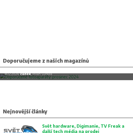
Doporučujeme z našich magazínů
Doporučené fotoaparáty: prosinec 2024
18.12.2024,
článek
, Milan Šurkala
Nejnovější články
Svět hardware, Digimanie, TV Freak a
další tech média na prodej