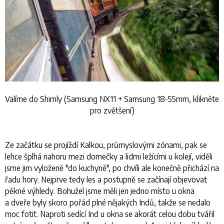
Valíme do Shimly (Samsung NX11 + Samsung 18-55mm, klikněte
pro zvětšení)
Ze začátku se projíždí Kalkou, průmyslovými zónami, pak se
lehce šplhá nahoru mezi domečky a lidmi ležícími u kolejí, viděli
jsme jim vyloženě "do kuchyně", po chvíli ale konečně přichází na
řadu hory. Nejprve tedy les a postupně se začínají objevovat
pěkné výhledy. Bohužel jsme měli jen jedno místo u okna
a dveře byly skoro pořád plné nějakých Indů, takže se nedalo
moc fotit. Naproti sedící Ind u okna se akorát celou dobu tvářil