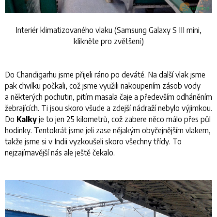
Interiér klimatizovaného vlaku (Samsung Galaxy S III mini,
klikněte pro zvětšení)
Do Chandigarhu jsme přijeli ráno po deváté. Na další vlak jsme
pak chvilku počkali, což jsme využili nakoupením zásob vody
a některých pochutin, pitím masala čaje a především odháněním
žebrajících. Ti jsou skoro všude a zdejší nádraží nebylo výjimkou.
Do
Kalky
je to jen 25 kilometrů, což zabere něco málo přes půl
hodinky. Tentokrát jsme jeli zase nějakým obyčejnějším vlakem,
takže jsme si v Indii vyzkoušeli skoro všechny třídy. To
nejzajímavější nás ale ještě čekalo.