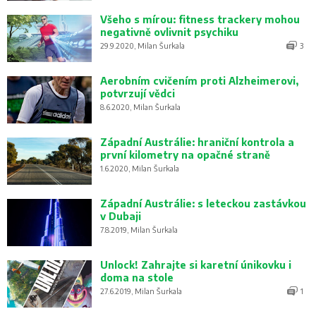
Všeho s mírou: fitness trackery mohou
negativně ovlivnit psychiku
29.9.2020, Milan Šurkala
3
Aerobním cvičením proti Alzheimerovi,
potvrzují vědci
8.6.2020, Milan Šurkala
Západní Austrálie: hraniční kontrola a
první kilometry na opačné straně
1.6.2020, Milan Šurkala
Západní Austrálie: s leteckou zastávkou
v Dubaji
7.8.2019, Milan Šurkala
Unlock! Zahrajte si karetní únikovku i
doma na stole
27.6.2019, Milan Šurkala
1