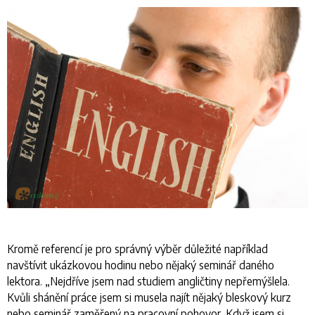
Kromě referencí je pro správný výběr důležité například
navštívit ukázkovou hodinu nebo nějaký seminář daného
lektora. „
Nejdříve jsem nad studiem angličtiny nepřemýšlela.
Kvůli shánění práce jsem si musela najít nějaký bleskový kurz
nebo seminář zaměřený na pracovní pohovor. Když jsem si