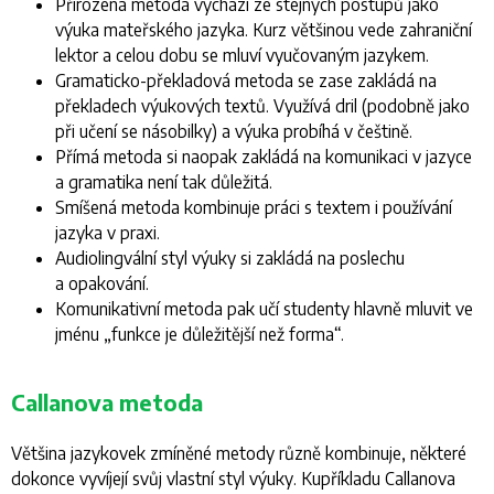
Přirozená metoda vychází ze stejných postupů jako
výuka mateřského jazyka. Kurz většinou vede zahraniční
lektor a celou dobu se mluví vyučovaným jazykem.
Gramaticko-překladová metoda se zase zakládá na
překladech výukových textů. Využívá dril (podobně jako
při učení se násobilky) a výuka probíhá v češtině.
Přímá metoda si naopak zakládá na komunikaci v jazyce
a gramatika není tak důležitá.
Smíšená metoda kombinuje práci s textem i používání
jazyka v praxi.
Audiolingvální styl výuky si zakládá na poslechu
a opakování.
Komunikativní metoda pak učí studenty hlavně mluvit ve
jménu „funkce je důležitější než forma“.
Callanova metoda
Většina jazykovek zmíněné metody různě kombinuje, některé
dokonce vyvíjejí svůj vlastní styl výuky. Kupříkladu Callanova