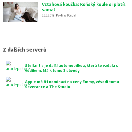
Vztahová koučka: Koňský koule si platíš
sama!
23.5.2019, Pavlína Pöschl
Z dalších serverů
Stellantis je další automobilkou, která to vzdala s
vodíkem. Má k tomu 3 důvody
Apple má 81 nominací na ceny Emmy, vévodí tomu
Severance a The Studio