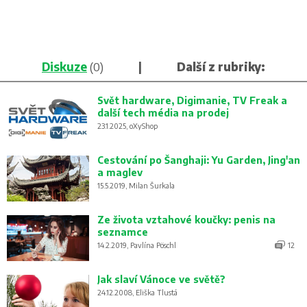
Diskuze
(0)
|
Další z rubriky:
Svět hardware, Digimanie, TV Freak a
další tech média na prodej
23.1.2025, oXyShop
Cestování po Šanghaji: Yu Garden, Jing'an
a maglev
15.5.2019, Milan Šurkala
Ze života vztahové koučky: penis na
seznamce
14.2.2019, Pavlína Pöschl
12
Jak slaví Vánoce ve světě?
24.12.2008, Eliška Tlustá