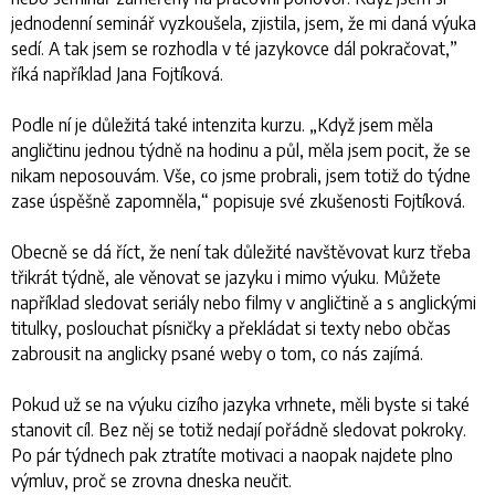
jednodenní seminář vyzkoušela, zjistila, jsem, že mi daná výuka
sedí. A tak jsem se rozhodla v té jazykovce dál pokračovat,
”
říká například Jana Fojtíková.
Podle ní je důležitá také intenzita kurzu. „
Když jsem měla
angličtinu jednou týdně na hodinu a půl, měla jsem pocit, že se
nikam neposouvám. Vše, co jsme probrali, jsem totiž do týdne
zase úspěšně zapomněla,
“ popisuje své zkušenosti Fojtíková.
Obecně se dá říct, že není tak důležité navštěvovat kurz třeba
třikrát týdně, ale věnovat se jazyku i mimo výuku. Můžete
například sledovat seriály nebo filmy v angličtině a s anglickými
titulky, poslouchat písničky a překládat si texty nebo občas
zabrousit na anglicky psané weby o tom, co nás zajímá.
Pokud už se na výuku cizího jazyka vrhnete, měli byste si také
stanovit cíl. Bez něj se totiž nedají pořádně sledovat pokroky.
Po pár týdnech pak ztratíte motivaci a naopak najdete plno
výmluv, proč se zrovna dneska neučit.