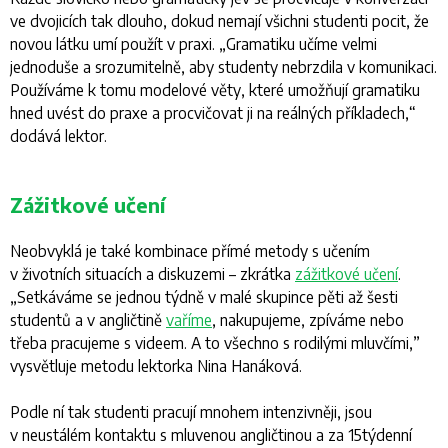
ve dvojicích tak dlouho, dokud nemají všichni studenti pocit, že
novou látku umí použít v praxi. „
Gramatiku učíme velmi
jednoduše a srozumitelně, aby studenty nebrzdila v komunikaci.
Používáme k tomu modelové věty, které umožňují gramatiku
hned uvést do praxe a procvičovat ji na reálných příkladech,
“
dodává lektor.
Zážitkové učení
Neobvyklá je také kombinace přímé metody s učením
v životních situacích a diskuzemi – zkrátka
zážitkové učení
.
„
Setkáváme se jednou týdně v malé skupince pěti až šesti
studentů a v angličtině
vaříme
, nakupujeme, zpíváme nebo
třeba pracujeme s videem. A to všechno s rodilými mluvčími,
”
vysvětluje metodu lektorka Nina Hanáková.
Podle ní tak studenti pracují mnohem intenzivněji, jsou
v neustálém kontaktu s mluvenou angličtinou a za 15týdenní