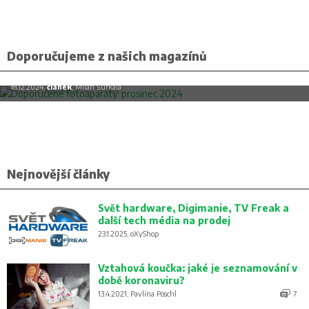
Doporučujeme z našich magazínů
Doporučené fotoaparáty: prosinec 2024
18.12.2024,
článek
, Milan Šurkala
Nejnovější články
Svět hardware, Digimanie, TV Freak a
další tech média na prodej
23.1.2025, oXyShop
Vztahová koučka: jaké je seznamování v
době koronaviru?
13.4.2021, Pavlína Pöschl
7