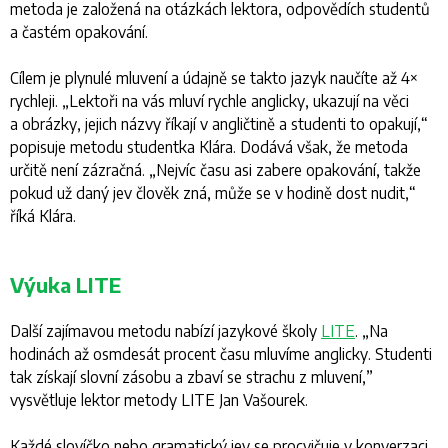
metoda je založená na otázkách lektora, odpovědích studentů
a častém opakování.
Cílem je plynulé mluvení a údajně se takto jazyk naučíte až 4×
rychleji. „
Lektoři na vás mluví rychle anglicky, ukazují na věci
a obrázky, jejich názvy říkají v angličtině a studenti to opakují,
“
popisuje metodu studentka Klára. Dodává však, že metoda
určitě není zázračná. „
Nejvíc času asi zabere opakování, takže
pokud už daný jev člověk zná, může se v hodině dost nudit,
“
říká Klára.
Výuka LITE
Další zajímavou metodu nabízí jazykové školy
LITE
. „
Na
hodinách až osmdesát procent času mluvíme anglicky. Studenti
tak získají slovní zásobu a zbaví se strachu z mluvení,
”
vysvětluje lektor metody LITE Jan Vašourek.
Každé slovíčko nebo gramatický jev se procvičuje v konverzaci