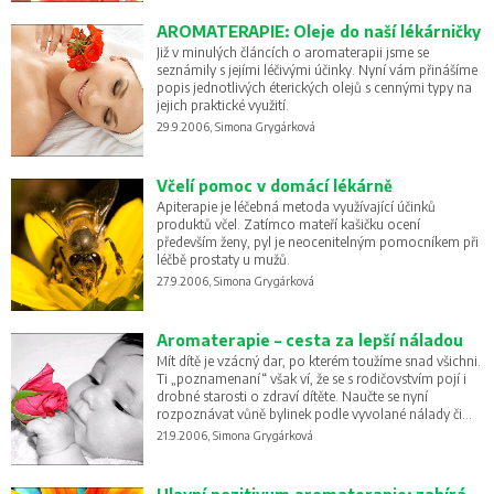
AROMATERAPIE: Oleje do naší lékárničky
Již v minulých článcích o aromaterapii jsme se
seznámily s jejími léčivými účinky. Nyní vám přinášíme
popis jednotlivých éterických olejů s cennými typy na
jejich praktické využití.
29.9.2006, Simona Grygárková
Včelí pomoc v domácí lékárně
Apiterapie je léčebná metoda využívající účinků
produktů včel. Zatímco mateří kašičku ocení
především ženy, pyl je neocenitelným pomocníkem při
léčbě prostaty u mužů.
27.9.2006, Simona Grygárková
Aromaterapie – cesta za lepší náladou
Mít dítě je vzácný dar, po kterém toužíme snad všichni.
Ti „poznamenaní“ však ví, že se s rodičovstvím pojí i
drobné starosti o zdraví dítěte. Naučte se nyní
rozpoznávat vůně bylinek podle vyvolané nálady či
léčivého efektu u vaší ratolesti.
21.9.2006, Simona Grygárková