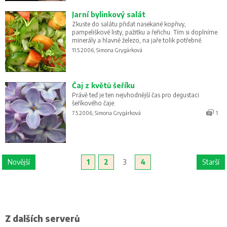
Jarní bylinkový salát
Zkuste do salátu přidat nasekané kopřivy,
pampeliškové listy, pažitku a řeřichu. Tím si doplníme
minerály a hlavně železo, na jaře tolik potřebné.
11.5.2006, Simona Grygárková
Čaj z květů šeříku
Právě teď je ten nejvhodnější čas pro degustaci
šeříkového čaje.
7.5.2006, Simona Grygárková
1
Novější
1
2
3
4
Starší
Z dalších serverů