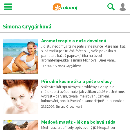
Simona Grygárková
Aromaterapie a naše dovolená
„K létu neodmyslitelně patří silné slunce, které naši kůži
silně zatěžuje. Stručně řečeno - „Naše pokožka si
pamatuje každý paprsek,“ říká na úvod
aromaterapeutka Jasmína Míchová. Dnes vám
přinášíme tipy, jak si snadno a rychle poradit se
13.7.2007, Simona Grygárková
spáleninami od sluníčka, nevolností či zažívacími
problémy, aby vás na dovolené nic nepřekvapilo.
Přírodní kosmetika a péče o vlasy
Stále více lidí trpí různými problémy s vlasy, ale
málokdo si uvědomuje, jak velikou zátěž vlastně musí
vydržet – barvení, trvalá, melírování, žehlení,
kulmování, prodlužování a samozřejmě i dlouhodobé
používání nevhodných vlasových preparátů. Kvalita
21.6.2007, Simona Grygárková
vlasů tedy závisí jak na vnější péči, tak na zdravé
životosprávě a psychické pohodě.
Medová masáž – lék na bolavá záda
Med – zázrak přírody opěvovaný již Kleopatrou –