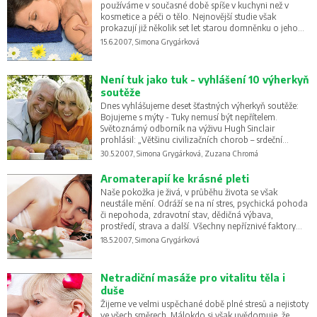
používáme v současné době spíše v kuchyni než v
kosmetice a péči o tělo. Nejnovější studie však
prokazují již několik set let starou domněnku o jeho
pozitivních účincích na náš organismus. Vyzkoušejte
15.6.2007, Simona Grygárková
jeho blahodárné působení medové masáže a koupele.
Není tuk jako tuk - vyhlášení 10 výherkyň
soutěže
Dnes vyhlášujeme deset šťastných výherkyň soutěže:
Bojujeme s mýty - Tuky nemusí být nepřítelem.
Světoznámý odborník na výživu Hugh Sinclair
prohlásil: „Většinu civilizačních chorob – srdeční
onemocnění, záněty, rakovinu a kožní neduhy -
30.5.2007, Simona Grygárková, Zuzana Chromá
způsobují poruchy metabolismu tuků.“
Aromaterapií ke krásné pleti
Naše pokožka je živá, v průběhu života se však
neustále mění. Odráží se na ní stres, psychická pohoda
či nepohoda, zdravotní stav, dědičná výbava,
prostředí, strava a další. Všechny nepříznivé faktory
sice neovlivníme, ale volbou správné kometiky,
18.5.2007, Simona Grygárková
vyvážené stravy a pravidelného spánku dokážete
zázraky.
Netradiční masáže pro vitalitu těla i
duše
Žijeme ve velmi uspěchané době plné stresů a nejistoty
ve všech směrech. Málokdo si však uvědomuje, že