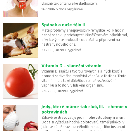
vlastně tak přitahuje ke sladkostem.
14.7.2006, Simona Grygárková
Spánek a naše tělo II
Máte problémy s nespavostí? Přemýšlíte, kolik hodin
denně spánku potřebujete? Přinášíme vám několik rad,
díky kterým se probudíte odpočatí a připravení na
nástrahy nového dne.
3.7.2006, Simona Grygárková
Vitamín D - sluneční vitamín
Vitamín D zajišťuje tvorbu rovných a silných kostí s
pomocí správného množství vápníku a fosforu. Tento
vitamín hraje také důležitou roli při vstřebávání
vápníku a fosforu v lidském organismu.
27.6.2006, Simona Grygárková
Jedy, které máme tak rádi, III. - chemie v
potravinách
Zdravě se stravovat je pro mnohé vytouženým snem.
Doba si vyžaduje hodně polotovarů, téměř jakékoliv
jídlo se dá připravit za několik minut. Je libo instantní