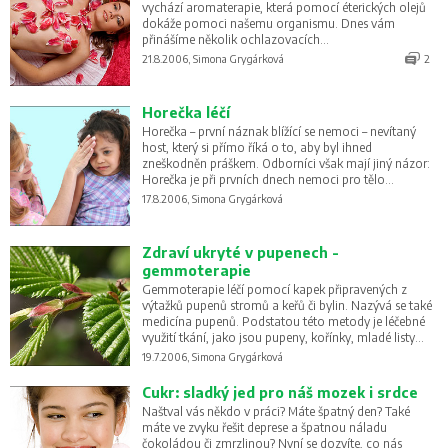
vychází aromaterapie, která pomocí éterických olejů
dokáže pomoci našemu organismu. Dnes vám
přinášíme několik ochlazovacích
aromaterapeutických tipů!
21.8.2006, Simona Grygárková
2
Horečka léčí
Horečka – první náznak blížící se nemoci – nevítaný
host, který si přímo říká o to, aby byl ihned
zneškodněn práškem. Odborníci však mají jiný názor:
Horečka je při prvních dnech nemoci pro tělo
prospěšná a nezbytná…
17.8.2006, Simona Grygárková
Zdraví ukryté v pupenech -
gemmoterapie
Gemmoterapie léčí pomocí kapek připravených z
výtažků pupenů stromů a keřů či bylin. Nazývá se také
medicína pupenů. Podstatou této metody je léčebné
využití tkání, jako jsou pupeny, kořínky, mladé listy
nebo výhonky.
19.7.2006, Simona Grygárková
Cukr: sladký jed pro náš mozek i srdce
Naštval vás někdo v práci? Máte špatný den? Také
máte ve zvyku řešit deprese a špatnou náladu
čokoládou či zmrzlinou? Nyní se dozvíte, co nás