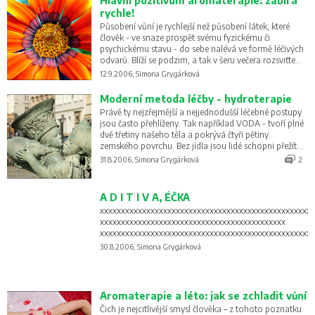
Hlavní pozitivum aromaterapie: zabírá
rychle!
Působení vůní je rychlejší než působení látek, které
člověk - ve snaze prospět svému fyzickému či
psychickému stavu - do sebe nalévá ve formě léčivých
odvarů. Blíží se podzim, a tak v šeru večera rozsviťte
aromalampy a vyzkoušejte na sobě účinky éterických
12.9.2006, Simona Grygárková
olejů.
Moderní metoda léčby - hydroterapie
Právě ty nejzřejmější a nejjednodušší léčebné postupy
jsou často přehlíženy. Tak například VODA - tvoří plné
dvě třetiny našeho těla a pokrývá čtyři pětiny
zemského povrchu. Bez jídla jsou lidé schopni přežít
týdny, ale bez vody pouze několik málo dní. Jak může
31.8.2006, Simona Grygárková
2
být tato látka užitečná při léčení?
A D I T I V A, ÉČKA
xxxxxxxxxxxxxxxxxxxxxxxxxxxxxxxxxxxxxxxxxxxxxxxxxxx
xxxxxxxxxxxxxxxxxxxxxxxxxxxxxxxxxxxxxxxxxxxx
xxxxxxxxxxxxxxxxxxxxxxxxxxxxxxxxxxxxxxxxxxxxxxxxxxx
30.8.2006, Simona Grygárková
Aromaterapie a léto: jak se zchladit vůní
Čich je nejcitlivější smysl člověka – z tohoto poznatku