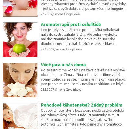
všechny zdravotní problémy vychází hlavně z psychiky
– jestliže se člověk dobře cítí, potom všechno funguje
tak, jak má. Dnes vám představíme tři masážní
7.5.2007, Simona Grygárková
techniky, které pomáhají nastolit rovnováhu mezi
energií organismu a energiemi, jež nacházíme všude
Aromaterapií proti celulitidě
kolem nás.
Jaro je tady a sluníčko nás pomalu láká odhalovat
naše do svetru zahalená těla. Ale ouha – výsledky
našeho zimního lenošného povalování na sebe
dlouho nenechají čekat. Neztrácejte však hlavu,
přinášíme vám zaručené recepty, jak snadno a hlavně
27.4.2007, Simona Grygárková
příjemně o nadbytečné centimetry přijít.
Vůně jara u nás doma
Po zvláštní zimě konečně nastává překrásné a voňavé
období – jaro. Zima začíná ustupovat, cítíme vlahý
vonný vzduch a ze všech stran slyšíme cvrlikání ptáčků.
Jaro je prvním impulsem k novým začátkům. Co když
nás však přepadne jarní únava, nachlazení, či dokonce
23.3.2007, Simona Grygárková
deprese? Žádné obavy - mocná aromaterapie je vždy
připravena pomoci.
Pohodové těhotenství? Žádný problém
Období těhotenství je bezesporu nejdůležitější období
pro zdravý vývoj dítěte. Budoucí maminky se musí
snažit o maximální pohodlí jak své, tak i svého
potomka. Zpříjemněte si tyto perné dny aromatickou
relaxací a zvyšte tak vaši imunitu.