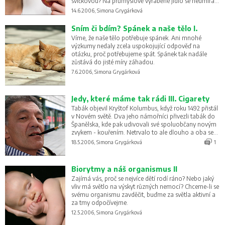
svíčkovou? Na průmyslově vyráběné jídlo se neumírá,
ale jeho složky zanechávají v organismu výrazné
14.6.2006, Simona Grygárková
stopy.
Sním či bdím? Spánek a naše tělo I.
Víme, že naše tělo potřebuje spánek. Ani mnohé
výzkumy nedaly zcela uspokojující odpověď na
otázku, proč potřebujeme spát. Spánek tak nadále
zůstává do jisté míry záhadou.
7.6.2006, Simona Grygárková
Jedy, které máme tak rádi III. Cigarety
Tabák objevil Kryštof Kolumbus, když roku 1492 přistál
v Novém světě. Dva jeho námořníci přivezli tabák do
Španělska, kde pak udivovali své spoluobčany novým
zvykem - kouřením. Netrvalo to ale dlouho a oba se
ocitli v nesnázích.
18.5.2006, Simona Grygárková
1
Biorytmy a náš organismus II
Zajímá vás, proč se nejvíce dětí rodí ráno? Nebo jaký
vliv má světlo na výskyt různých nemocí? Chceme-li se
svému organismu zavděčit, buďme za světla aktivní a
za tmy odpočívejme.
12.5.2006, Simona Grygárková