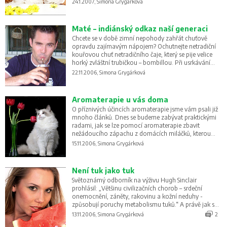
24.1.2007, Simona Grygárková
Maté – indiánský odkaz naší generaci
Chcete se v době zimní nepohody zahřát chuťově
opravdu zajímavým nápojem? Ochutnejte netradiční
kouřovou chuť netradičního čaje, který se pije velice
horký zvláštní trubičkou – bombillou. Při usrkávání
tohoto nápoje zvyšujete vaši soustředěnost a snižujete
22.11.2006, Simona Grygárková
pocit stresu a depresí. Je to naše vzácné dědictví po
Incké říši.
Aromaterapie u vás doma
O příznivých účincích aromaterapie jsme vám psali již
mnoho článků. Dnes se budeme zabývat praktickými
radami, jak se lze pomocí aromaterapie zbavit
nežádoucího zápachu z domácích miláčků, kterou
vůni použít v ložnici, abychom se probudili čilí či jak si
15.11.2006, Simona Grygárková
zpříjemnit pobyt v kuchyni.
Není tuk jako tuk
Světoznámý odborník na výživu Hugh Sinclair
prohlásil: „Většinu civilizačních chorob – srdeční
onemocnění, záněty, rakovinu a kožní neduhy -
způsobují poruchy metabolismu tuků.“ A právě jak s
tímto defektem bojovat vám radí odborník na slovo
13.11.2006, Simona Grygárková
2
vzatý - MuDr. David Frej.