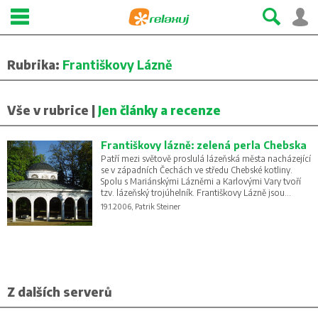
Rubrika:
Františkovy Lázně
Vše v rubrice |
Jen články a recenze
Františkovy lázně: zelená perla Chebska
Patří mezi světově proslulá lázeňská města nacházející
se v západních Čechách ve středu Chebské kotliny.
Spolu s Mariánskými Lázněmi a Karlovými Vary tvoří
tzv. lázeňský trojúhelník. Františkovy Lázně jsou
nejmenší a nejpůvabnější se slavnou lázeňskou tradicí.
19.1.2006, Patrik Steiner
Z dalších serverů