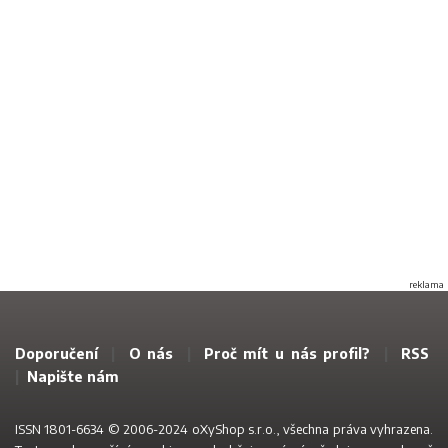
reklama
Doporučení
|
O nás
|
Proč mít u nás profil?
|
RSS
|
Napište nám
ISSN 1801-6634 © 2006-2024 oXyShop s.r.o., všechna práva vyhrazena.