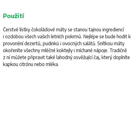
Použití
Čerstvé lístky čokoládové máty se stanou tajnou ingrediencí
i ozdobou všech vašich letních pokrmů. Nejlépe se bude hodit k
provonění dezertů, pudinků i ovocných salátů. Snítkou máty
okořeníte všechny mléčné koktejly i míchané nápoje. Tradičně
z ní můžete připravit také lahodný osvěžující čaj, který doplníte
kapkou citrónu nebo mléka.