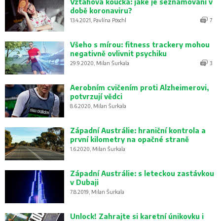
Vztahová koučka: jaké je seznamování v
době koronaviru?
13.4.2021, Pavlína Pöschl
7
Všeho s mírou: fitness trackery mohou
negativně ovlivnit psychiku
29.9.2020, Milan Šurkala
3
Aerobním cvičením proti Alzheimerovi,
potvrzují vědci
8.6.2020, Milan Šurkala
Západní Austrálie: hraniční kontrola a
první kilometry na opačné straně
1.6.2020, Milan Šurkala
Západní Austrálie: s leteckou zastávkou
v Dubaji
7.8.2019, Milan Šurkala
Unlock! Zahrajte si karetní únikovku i