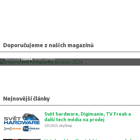
Doporučujeme z našich magazínů
Doporučené fotoaparáty: prosinec 2024
18.12.2024,
článek
, Milan Šurkala
Nejnovější články
Svět hardware, Digimanie, TV Freak a
další tech média na prodej
23.1.2025, oXyShop