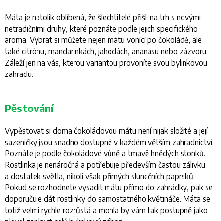
Máta je natolik oblíbená, že šlechtitelé přišli na trh s novými
netradičními druhy, které poznáte podle jejich specifického
aroma. Vybrat si můžete nejen mátu vonící po čokoládě, ale
také citrónu, mandarinkách, jahodách, ananasu nebo zázvoru.
Záleží jen na vás, kterou variantou provoníte svou bylinkovou
zahradu.
Pěstování
Vypěstovat si doma čokoládovou mátu není nijak složité a její
sazeničky jsou snadno dostupné v každém větším zahradnictví.
Poznáte je podle čokoládové vůně a tmavě hnědých stonků.
Rostlinka je nenáročná a potřebuje především častou zálivku
a dostatek světla, nikoli však přímých slunečních paprsků.
Pokud se rozhodnete vysadit mátu přímo do zahrádky, pak se
doporučuje dát rostlinky do samostatného květináče. Máta se
totiž velmi rychle rozrůstá a mohla by vám tak postupně jako