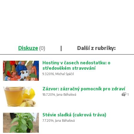
Diskuze
(0)
|
Další z rubriky:
Hostiny v časech nedostatku: o
středověkém stravování
9.3.2016, Michal Spáčil
Zázvor: zázračný pomocník pro zdraví
18.7.2014, Jana Běhalová
1
Stévie sladká (cukrová tráva)
7.7.2014, Jana Běhalová