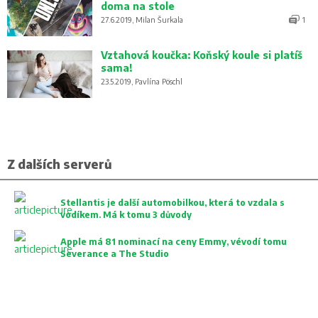
doma na stole
27.6.2019, Milan Šurkala
1
Vztahová koučka: Koňský koule si platíš
sama!
23.5.2019, Pavlína Pöschl
Z dalších serverů
Stellantis je další automobilkou, která to vzdala s
vodíkem. Má k tomu 3 důvody
Apple má 81 nominací na ceny Emmy, vévodí tomu
Severance a The Studio