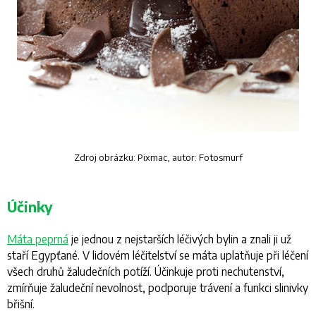
Zdroj obrázku:
Pixmac
, autor: Fotosmurf
Účinky
Máta peprná
je jednou z nejstarších léčivých bylin a znali ji už
staří Egypťané. V lidovém léčitelství se máta uplatňuje při léčení
všech druhů žaludečních potíží. Účinkuje proti nechutenství,
zmírňuje žaludeční nevolnost, podporuje trávení a funkci slinivky
břišní.