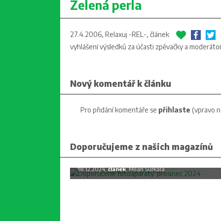
Zelená perla
27.4.2006, Relaxuj -REL-,
článek
vyhlášení výsledků za účasti zpěvačky a moderáto
Nový komentář k článku
Pro přidání komentáře se
přihlaste
(vpravo n
Doporučujeme z našich magazínů
Doporučené fotoaparáty: prosine
2024
18.12.2024,
článek
, Milan Šurkala