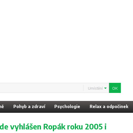
Umístění
ně
Pohyb a zdraví
Psychologie
Relax a odpočinek
ude vyhlášen Ropák roku 2005 i