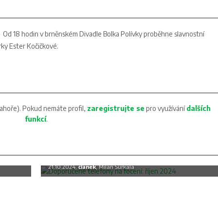
Od 18 hodin v brněnském Divadle Bolka Polívky proběhne slavnostní
rky Ester Kočičkové.
ahoře). Pokud nemáte profil,
zaregistrujte se
pro využívání
dalších
funkcí
.
c
Doporučené telefony na focení: říjen
2024
21.10.2024,
článek
, Milan Šurkala