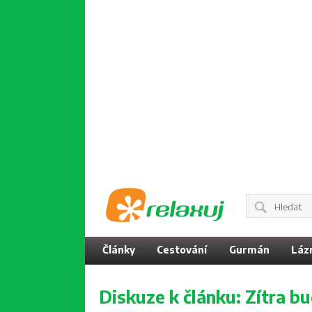
Články
Cestování
Gurmán
Láz
Diskuze k článku:
Zítra b