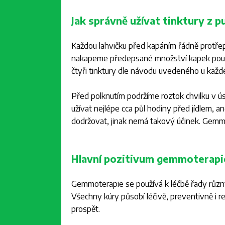
Jak správně užívat tinktury z 
Každou lahvičku před kapáním řádně protře
nakapeme předepsané množství kapek použí
čtyři tinktury dle návodu uvedeného u každé
Před polknutím podržíme roztok chvilku v ús
užívat nejlépe cca půl hodiny před jídlem, a
dodržovat, jinak nemá takový účinek. Gemmo
Hlavní pozitivum gemmoterapi
Gemmoterapie se používá k léčbě řady různých
Všechny kúry působí léčivě, preventivně i rege
prospět.