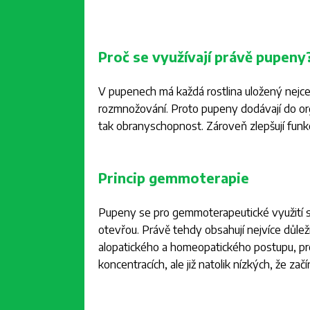
Proč se využívají právě pupeny
V pupenech má každá rostlina uložený nejcenn
rozmnožování. Proto pupeny dodávají do org
tak obranyschopnost. Zároveň zlepšují funkc
Princip gemmoterapie
Pupeny se pro gemmoterapeutické využití sb
otevřou. Právě tehdy obsahují nejvíce důle
alopatického a homeopatického postupu, prot
koncentracích, ale již natolik nízkých, že z