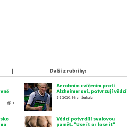
|
Další z rubriky:
Aerobním cvičením proti
ivně
Alzheimerovi, potvrzují vědci
8.6.2020, Milan Šurkala
3
lsko
Vědci potvrdili svalovou
 na
paměť. "Use it or lose it"