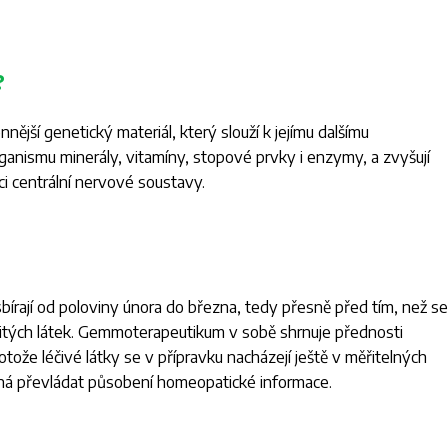
?
ější genetický materiál, který slouží k jejímu dalšímu
anismu minerály, vitamíny, stopové prvky i enzymy, a zvyšují
i centrální nervové soustavy.
írají od poloviny února do března, tedy přesně před tím, než se
žitých látek. Gemmoterapeutikum v sobě shrnuje přednosti
ože léčivé látky se v přípravku nacházejí ještě v měřitelných
ačíná převládat působení homeopatické informace.