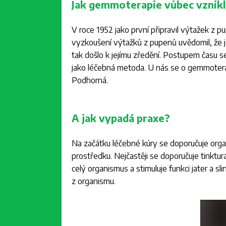
Jak gemmoterapie vůbec vznikl
V roce 1952 jako první připravil výtažek z p
vyzkoušení výtažků z pupenů uvědomil, že jeji
tak došlo k jejímu zředění. Postupem času se
jako léčebná metoda. U nás se o gemmoterapii 
Podhorná.
A jak vypadá praxe?
Na začátku léčebné kúry se doporučuje org
prostředku. Nejčastěji se doporučuje tinkt
celý organismus a stimuluje funkci jater a sl
z organismu.