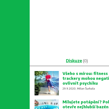
Diskuze
(0)
Všeho s mírou: fitness
trackery mohou negat
ovlivnit psychiku
29.9.2020, Milan Šurkala
Milujete potápění? Po
otevře nejhlubší bazén