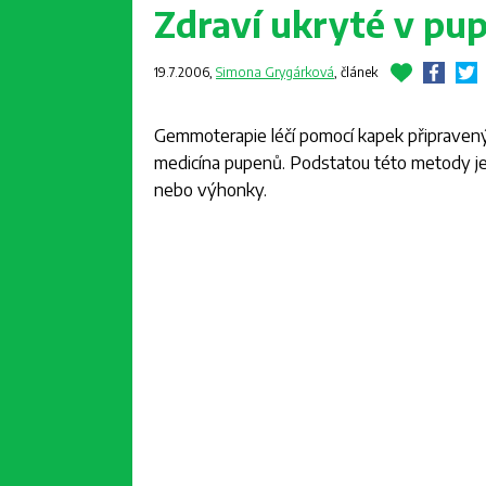
Zdraví ukryté v pu
19.7.2006,
Simona Grygárková
,
článek
Gemmoterapie léčí pomocí kapek připravený
medicína pupenů. Podstatou této metody je l
nebo výhonky.