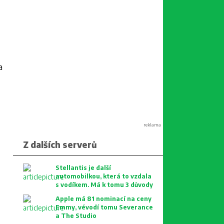
a
reklama
Z dalších serverů
Stellantis je další
automobilkou, která to vzdala
s vodíkem. Má k tomu 3 důvody
Apple má 81 nominací na ceny
Emmy, vévodí tomu Severance
a The Studio