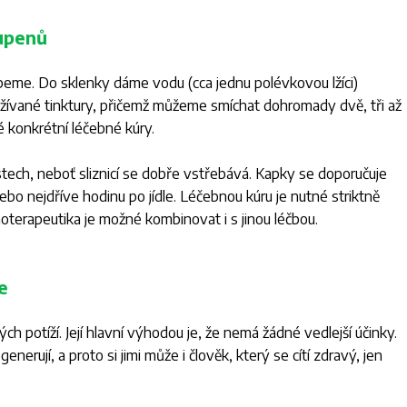
pupenů
peme. Do sklenky dáme vodu (cca jednu polévkovou lžíci)
vané tinktury, přičemž můžeme smíchat dohromady dvě, tři až
 konkrétní léčebné kúry.
tech, neboť sliznicí se dobře vstřebává. Kapky se doporučuje
nebo nejdříve hodinu po jídle. Léčebnou kúru je nutné striktně
terapeutika je možné kombinovat i s jinou léčbou.
e
 potíží. Její hlavní výhodou je, že nemá žádné vedlejší účinky.
nerují, a proto si jimi může i člověk, který se cítí zdravý, jen