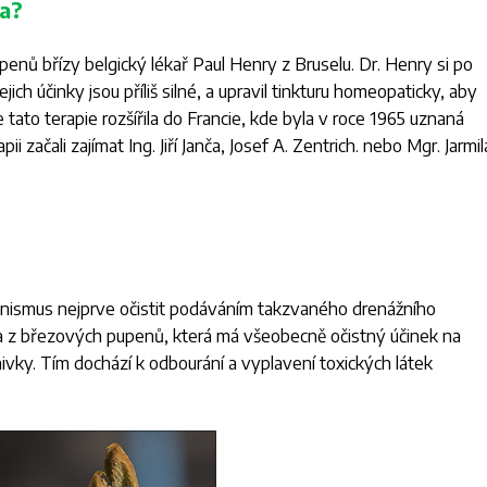
a?
upenů břízy belgický lékař Paul Henry z Bruselu. Dr. Henry si po
ch účinky jsou příliš silné, a upravil tinkturu homeopaticky, aby
 tato terapie rozšířila do Francie, kde byla v roce 1965 uznaná
začali zajímat Ing. Jiří Janča, Josef A. Zentrich. nebo Mgr. Jarmil
anismus nejprve očistit podáváním takzvaného drenážního
ura z březových pupenů, která má všeobecně očistný účinek na
inivky. Tím dochází k odbourání a vyplavení toxických látek