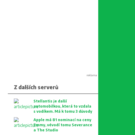
reklama
Z dalších serverů
Stellantis je další
automobilkou, která to vzdala
s vodíkem. Má k tomu 3 důvody
Apple má 81 nominací na ceny
Emmy, vévodí tomu Severance
a The Studio