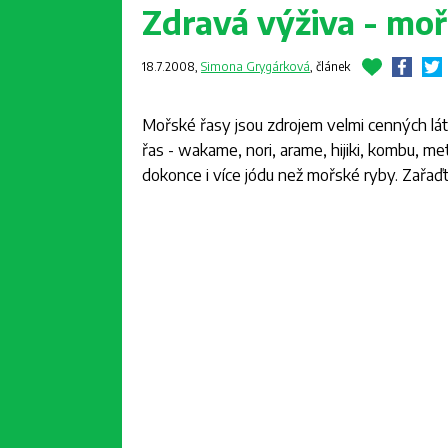
Zdravá výživa - moř
18.7.2008,
Simona Grygárková
,
článek
Mořské řasy jsou zdrojem velmi cenných láte
řas - wakame, nori, arame, hijiki, kombu, m
dokonce i více jódu než mořské ryby. Zařaďte