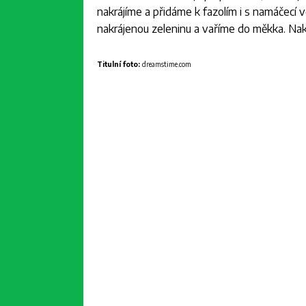
nakrájíme a přidáme k fazolím i s namáčecí 
nakrájenou zeleninu a vaříme do měkka. Nak
Titulní foto:
dreamstime.com