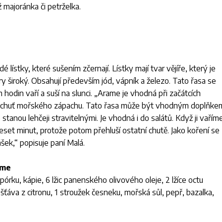
 majoránka či petrželka.
lístky, které sušením zčernají. Lístky mají tvar vějíře, který je
try široký. Obsahují především jód, vápník a železo. Tato řasa se
odin vaří a suší na slunci. „
Arame je vhodná při začátcích
u chuť mořského zápachu. Tato řasa může být vhodným doplňke
e stanou lehčeji stravitelnými. Je vhodná i do salátů. Když ji vařím
set minut, protože potom přehluší ostatní chutě. Jako koření se
ášek
,“ popisuje paní Malá.
ame
pórku, kápie, 6 lžic panenského olivového oleje, 2 lžíce octu
šťáva z citronu, 1 stroužek česneku, mořská sůl, pepř, bazalka,