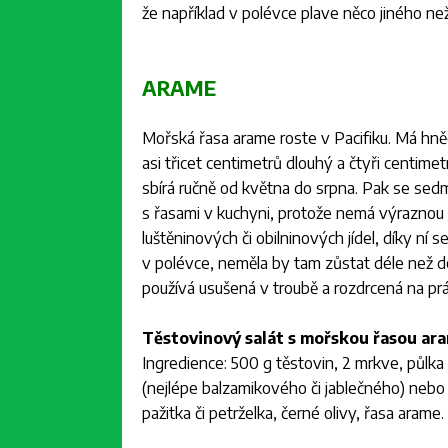
že například v polévce plave něco jiného než
ARAME
Mořská řasa arame roste v Pacifiku. Má hnědé 
asi třicet centimetrů dlouhý a čtyři centime
sbírá ručně od května do srpna. Pak se sedm h
s řasami v kuchyni, protože nemá výrazno
luštěninových či obilninových jídel, díky ní s
v polévce, neměla by tam zůstat déle než de
používá usušená v troubě a rozdrcená na pr
Těstovinový salát s mořskou řasou ar
Ingredience: 500 g těstovin, 2 mrkve, půlka 
(nejlépe balzamikového či jablečného) nebo 
pažitka či petrželka, černé olivy, řasa arame.