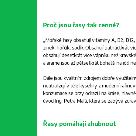
Proč jsou řasy tak cenné?
„
Mořské řasy obsahují vitaminy A, B2, B12, 
zinek, hořčík, sodík. Obsahují patnáctkrát v
obsahují desetkrát více vápníku než kravské
a arame jsou až pětsetkrát bohatší na jód ne
Dále jsou kvalitním zdrojem dobře využitelný
neutralizují v těle kyseliny z moderní rafino
konzumace se brzy odrazí i na kráse, hlavn
úvod Ing. Petra Malá, která se zabývá zdra
Řasy pomáhají zhubnout