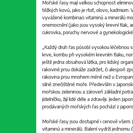
Mořské řasy mají velkou schopnost eliminova
těžkých kovů, jako je rtuť, olovo, kadmium. 
vyvážené kombinaci vitaminů a minerálů moh
onemocnění (jako jsou vysoký krevní tlak, ar
cukrovka, poruchy nervové a gynekologické)
„
Každý druh řas působí vysokou léčebnou sil
krve, kombu při vysokém krevním tlaku, nori
ještě jedna obsahová látka, pro lidský organ
rakovině prsu dokáže zadržet, či alespoň zpo
rakovina prsu mnohem méně než u Evropanek.
silně znečištěné moře. Především v Japonsk
mořskou zeleninou a zároveň základní potr
jídelníčku, žijí lidé déle a zdravěji. Jeden J
prodávaných mořských řas pochází z japons
Mořské řasy jsou dostupné i cenově všem. 
vitaminů a minerálů. Balení vydrží jednomu 