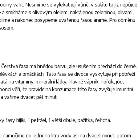
odiny vařit. Nesmíme se vylekat její vůně, v salátu to již nepůjde
me a smícháme s olivovým olejem, nakrájenou zeleninou, olivami,
osolíme a nakonec posypeme uvařenou řasou arame. Pro obměnu
ososem.
sy. Čerstvá řasa má hnědou barvu, ale usušením přechází do černé.
v polévkách a omáčkách. Tato řasa se divoce vyskytuje při pobřeží
hatá na vitaminy, minerální látky, hlavně vápník, hořčík, jód,
aponci věří, že pravidelná konzumace této řasy zvyšuje imunitní
a vaříme dvacet pět minut.
asy hijiki, 1 petržel, 1 větší cibule, pažitka, řeřicha.
ki namočíme do jednoho litru vody asi na dvacet minut, potom