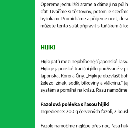
Opereme jednu lžíci arame a dáme ji na půl h
cítit. Uvaříme si těstoviny, potom je scedí
bylinkami. Promícháme a přilijeme ocet, d
můžete tento salát připravit s tuňákem či l
HIJIKI
Hijiki patří mezi nejoblíbenější japonské řa
Hijiki je japonské tradiční jídlo používané 
Japonska, Korei a Číny. „
Hijiki je obzvlášť bo
železo, zinek, sodík, bílkoviny a vlákninu.
“ J
systém a pomáhá na krásu. Řasu namočíme 
Fazolová polévka s řasou hijiki
Ingredience: 200 g červených fazolí, 2 kousky ř
Fazole namočíme nejlépe přes noc, řasu hiji