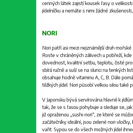
cenných látek zajistí kousek řasy o velikost
jídelníčku a nemáte s nimi žádné zkušenosti
NORI
Nori patří asi mezi nejznámější druh mořské ř
Roste v chráněných zálivech u pobřeží, kde 
dovednost, kvalitní setbu, teplotu, čisté pr
sbírá ručně a suší se na slunci na tenkých lis
obsahuje hodně vitaminu A, C, B. Dále pomáh
těžkých jídel. Nori působí velkou silou tak
V Japonsku bývá servírována hlavně k jídlům
tak, že se s řasou pohybuje a sleduje se, jak
již opraženou „sushi-nori“, ze které se můžo
začátečníky ideální, jsou zelené nori vločk
vařit. Sypou se do všech možných jídel ihn