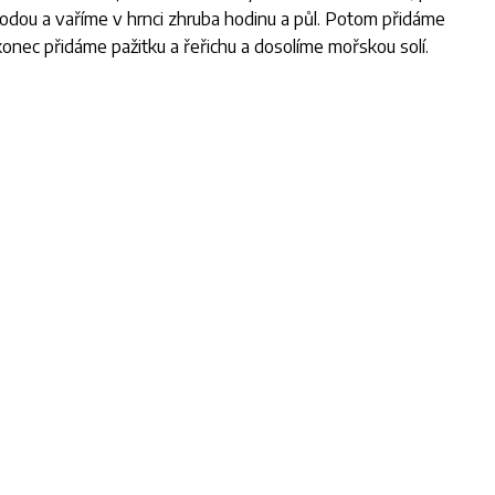
vodou a vaříme v hrnci zhruba hodinu a půl. Potom přidáme
onec přidáme pažitku a řeřichu a dosolíme mořskou solí.