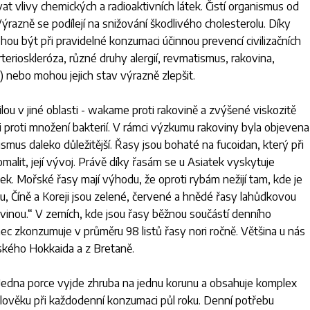
t vlivy chemických a radioaktivních látek. Čistí organismus od
Výrazně se podílejí na snižování škodlivého cholesterolu. Díky
ou být při pravidelné konzumaci účinnou prevencí civilizačních
terioskleróza, různé druhy alergií, revmatismus, rakovina,
 nebo mohou jejich stav výrazně zlepšit.
ou v jiné oblasti - wakame proti rakovině a zvýšené viskozitě
 proti množení bakterií. V rámci výzkumu rakoviny byla objevena
ismus daleko důležitější. Řasy jsou bohaté na fucoidan, který při
malit, její vývoj. Právě díky řasám se u Asiatek vyskytuje
 Mořské řasy mají výhodu, že oproti rybám nežijí tam, kde je
u, Číně a Koreji jsou zelené, červené a hnědé řasy lahůdkovou
avinou
.“ V zemích, kde jsou řasy běžnou součástí denního
aponec zkonzumuje v průměru 98 listů řasy nori ročně. Většina u nás
kého Hokkaida a z Bretaně.
Jedna porce vyjde zhruba na jednu korunu a obsahuje komplex
člověku při každodenní konzumaci půl roku. Denní potřebu