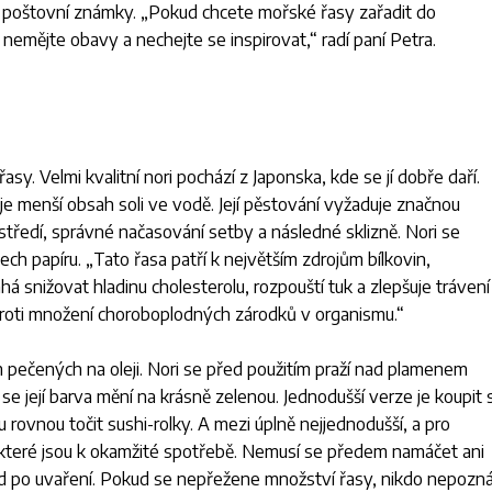
i poštovní známky. „
Pokud chcete mořské řasy zařadit do
, nemějte obavy a nechejte se inspirovat
,“ radí paní Petra.
asy. Velmi kvalitní nori pochází z Japonska, kde se jí dobře daří.
je menší obsah soli ve vodě. Její pěstování vyžaduje značnou
ostředí, správné načasování setby a následné sklizně. Nori se
tech papíru. „
Tato řasa patří k největším zdrojům bílkovin,
á snižovat hladinu cholesterolu, rozpouští tuk a zlepšuje trávení
é proti množení choroboplodných zárodků v organismu
.“
 pečených na oleji. Nori se před použitím praží nad plamenem
 se její barva mění na krásně zelenou. Jednodušší verze je koupit s
u rovnou točit sushi-rolky. A mezi úplně nejjednodušší, a pro
y, které jsou k okamžité spotřebě. Nemusí se předem namáčet ani
ed po uvaření. Pokud se nepřežene množství řasy, nikdo nepozná