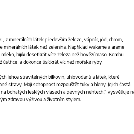
C, z minerálních látek především železo, vápník, jód, chróm,
íce minerálních látek než zelenina. Například wakame a arame
 mléko, hijiki desetkrát více železa než hovězí maso. Kombu
ž ústřice, a dokonce tisíckrát víc než mořské ryby.
ch lehce stravitelných bílkovin, uhlovodanů a látek, které
vané stravy. Mají schopnost rozpouštět tuky a hleny. Jejich častá
ě na bohatých lesklých vlasech a pevných nehtech
,“ vysvětluje n
vým zdravou výživou a životním stylem.