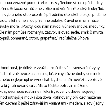
mohou výrazně pomoci relaxace. Vyčleníme si na ni půl hodiny
ušeni. Relaxaci si můžeme zpříjemnit vůněmi éterických olejíčků.
i vybraného stoprocentně přírodního éterického oleje, přidáme
svíčku a lehneme si do příjemné polohy. K uvolnění nám může
 zvuky moře. „
Pocity klidu nám navodí vůně levandule, meduňky,
ůle nám pomůže rozmarýn, zázvor, jalovec, jedle, smrk či myrta.
ypriš, pomeranč, citron, grapefruit
,“ radí slečna Šínová.
nou hmotnost, je důležité zvážit a změnit své stravovací návyky
zařadit hlavně ovoce a zeleninu, luštěniny, různé druhy semínek
, nebo nejlépe úplně vynechat, bychom měli hovězí a vepřové
 a bílý rafinovaný cukr. Místo těchto potravin můžeme
kozí, ovčí nebo rostlinné mléka (rýžové, vločkové, sójové)
 nejhodnotnější je mouka špaldová. Rafinovaný bílý cukr můžeme
 cukrem či ještě zdravějšími variantami - medem, slady (ječný,