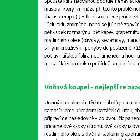
Spousta lidí s nadváhou pociťuje nenávist 
maséra, který jim může při těchto probléme
thalasoterapie). Jestliže jsou přece jenom v
„
Celulitidu zmírníme, nebo se jí úplně zbaví
pět kapek rozmarýnu, pět kapek grapefruitu,
rostlinného oleje (olivový, sezamový, man
silnými krouživými pohyby do postižené ků
potravinářskou fólií a necháme jednu hodinu
aplikací kůži na mokro pořádně promasírujeme
Voňavá koupel – nejlepší relaxa
Účinným doplněním těchto zábalů jsou aroma
namasírujeme přírodním kartáček či lufou, ab
připravíme následovně – do dvou lžic panen
přidáme dvě kapky citronu, dvě kapky jalo
rostlinného oleje s dvěma kapkami grapefru