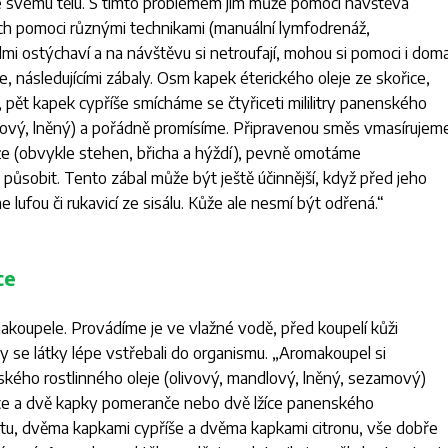
ke svému tělu. S tímto problémem jim může pomoci návštěva
ch pomoci různými technikami (manuální lymfodrenáž,
elmi ostýchaví a na návštěvu si netroufají, mohou si pomoci i doma
me, následujícími zábaly. Osm kapek éterického oleje ze skořice,
 pět kapek cypříše smícháme se čtyřiceti mililitry panenského
dlový, lněný) a pořádně promísíme. Připravenou směs vmasírujem
že (obvykle stehen, břicha a hýždí), pevně omotáme
 působit. Tento zábal může být ještě účinnější, když před jeho
 lufou či rukavicí ze sisálu. Kůže ale nesmí být odřená
.“
ce
koupele. Provádíme je ve vlažné vodě, před koupelí kůži
y se látky lépe vstřebali do organismu. „
Aromakoupel si
ského rostlinného oleje (olivový, mandlový, lněný, sezamový)
vce a dvě kapky pomeranče nebo dvě lžíce panenského
itu, dvěma kapkami cypříše a dvěma kapkami citronu, vše dobře