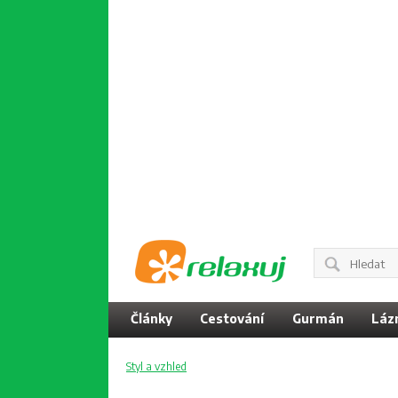
Články
Cestování
Gurmán
Láz
Styl a vzhled