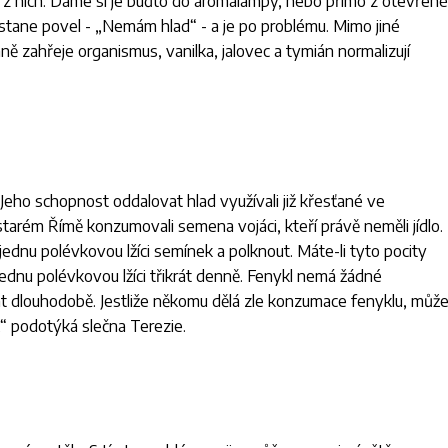
u z nich. Dáme si je buďto do aromalampy, nebo přímo z otevřené
ostane povel - „Nemám hlad“ - a je po problému. Mimo jiné
mně zahřeje organismus, vanilka, jalovec a tymián normalizují
Jeho schopnost oddalovat hlad využívali již křesťané ve
starém Římě konzumovali semena vojáci, kteří právě neměli jídlo.
jednu polévkovou lžíci semínek a polknout. Máte-li tyto pocity
jednu polévkovou lžíci třikrát denně. Fenykl nemá žádné
t dlouhodobě. Jestliže někomu dělá zle konzumace fenyklu, můž
,“ podotýká slečna Terezie.