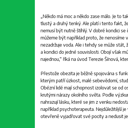
„
Někdo má moc a někdo zase málo. Je to tak v
tlustý a druhý tenký. Ale platí i tento fakt, 
nemusí být nutně štíhlý. V dobré kondici se č
můžeme být například proto, že nenosíme v 
nezadržuje voda. Ale i tehdy se může stát, 
a kondici do jedné souvislosti. Obojí však
najednou
,“ říká na úvod Terezie Šínová, kte
Přestože obezita je běžně spojována s funkčn
kterým patří úzkost, malé sebevědomí, stud, 
Obézní lidé mají schopnost izolovat se od 
krutými nárazy okolního světa. Podle výzkum
nahrazují lásku, které se jim z venku nedos
například psychoterapeuta. Nejdůležitější je v
otevřeně vyjadřovat své pocity a nedusit je 