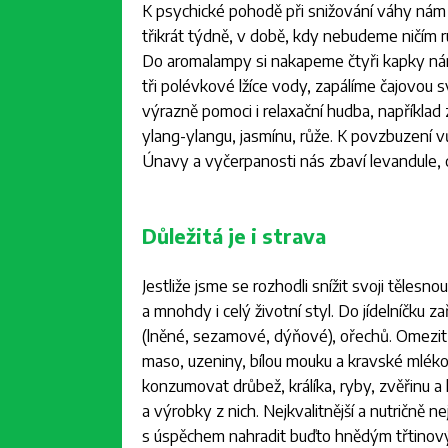
K psychické pohodě při snižování váhy nám 
třikrát týdně, v době, kdy nebudeme ničím r
Do aromalampy si nakapeme čtyři kapky nám
tři polévkové lžíce vody, zapálíme čajovou 
výrazně pomoci i relaxační hudba, například
ylang-ylangu, jasmínu, růže. K povzbuzení v
Únavy a vyčerpanosti nás zbaví levandule, c
Důležitá je i strava
Jestliže jsme se rozhodli snížit svoji těles
a mnohdy i celý životní styl. Do jídelníčku 
(lněné, sezamové, dýňové), ořechů. Omezit
maso, uzeniny, bílou mouku a kravské mléko
konzumovat drůbež, králíka, ryby, zvěřinu a 
a výrobky z nich. Nejkvalitnější a nutričně
s úspěchem nahradit buďto hnědým třtinovým