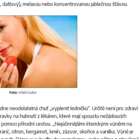
vý, datlový), melasou nebo koncentrovanou jablečnou šťávou.
Foto:
Vitalii Gubin
e neodolatelná chuť „vyplenit ledničku“. Určitě není pro zdraví
vky na hubnutí z lékáren, které mají spoustu nežádoucích
pomoci přírodní cestou. „Nejúčinnějšími éterickými vůněmi na
ranč, citron, bergamot, kmín, zázvor, skořice a vanilka. Vůně je