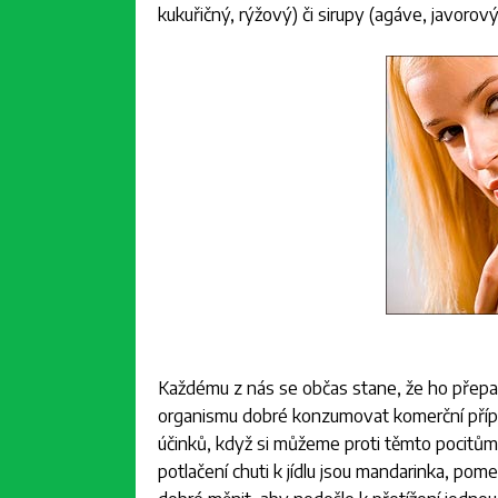
kukuřičný, rýžový) či sirupy (agáve, javoro
Každému z nás se občas stane, že ho přepadn
organismu dobré konzumovat komerční přípra
účinků, když si můžeme proti těmto pocitům 
potlačení chuti k jídlu jsou mandarinka, pome