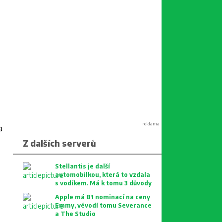
reklama
a
Z dalších serverů
Stellantis je další
automobilkou, která to vzdala
s vodíkem. Má k tomu 3 důvody
Apple má 81 nominací na ceny
Emmy, vévodí tomu Severance
a The Studio