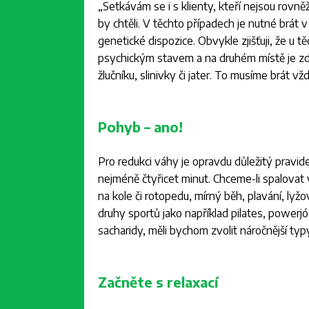
„
Setkávám se i s klienty, kteří nejsou rovn
by chtěli. V těchto případech je nutné brát v
genetické dispozice. Obvykle zjišťuji, že u
psychickým stavem a na druhém místě je zd
žlučníku, slinivky či jater. To musíme brát v
Pohyb – ano!
Pro redukci váhy je opravdu důležitý pravide
nejméně čtyřicet minut. Chceme-li spalovat vý
na kole či rotopedu, mírný běh, plavání, lyž
druhy sportů jako například pilates, powerj
sacharidy, měli bychom zvolit náročnější typy 
Začněte s relaxací