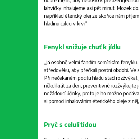
dobré měnit, aby nedošlo k přetížení jedno
lahvičky inhalujeme asi pět minut. Mozek d
například éterický olej ze skořice nám příje
hladinu cukru v krvi."
Fenykl snižuje chuť k jídlu
„
Já osobně velmi fandím semínkám fenyklu. 
středověku, aby přečkali postní období. Ve 
Při nečekaném pocitu hladu stačí rozžvýkat 
několikrát za den, preventivně rozžvýkejte 
nežádoucí účinky, proto je ho možno podáva
si pomoci inhalováním éterického oleje z něj
Pryč s celulitidou