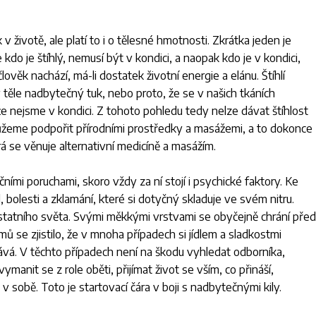
 životě, ale platí to i o tělesné hmotnosti. Zkrátka jeden je
že kdo je štíhlý, nemusí být v kondici, a naopak kdo je v kondici,
lověk nachází, má-li dostatek životní energie a elánu. Štíhlí
těle nadbytečný tuk, nebo proto, že se v našich tkáních
že nejsme v kondici. Z tohoto pohledu tedy nelze dávat štíhlost
 můžeme podpořit přírodními prostředky a masážemi, a to dokonce
rá se věnuje alternativní medicíně a masážím.
ími poruchami, skoro vždy za ní stojí i psychické faktory. Ke
bolesti a zklamání, které si dotyčný skladuje ve svém nitru.
ostatního světa. Svými měkkými vrstvami se obyčejně chrání před
ů se zjistilo, že v mnoha případech si jídlem a sladkostmi
tává. V těchto případech není na škodu vyhledat odborníka,
ymanit se z role oběti, přijímat život se vším, co přináší,
v sobě. Toto je startovací čára v boji s nadbytečnými kily.