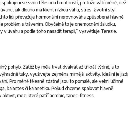
ěž spokojeni se svou tělesnou hmotností, protože váží méně, než
 úvahu, jak dlouho má klient nízkou váhu, stres, životní styl,
 těchto lidí převažuje hormonální nerovnováha způsobená hlavně
e problém s trávením. Obyčejně to je onemocnění žaludku,
ždy v úvahu a podle toho nasadit terapii
,“ vysvětluje Terezie.
lný pohyb. Zátěž by měla trvat dvakrát až třikrát týdně, a to
hradně tuky, využívejte zejména mírnější aktivity. Ideální je jízd
ování. Pro méně tělesně zdatné jsou to pomalé, ale velmi účinné
óga, balantes či kalanetika. Pokud chceme spalovat hlavně
aktivit, mezi které patří aerobic, tanec, fitness.