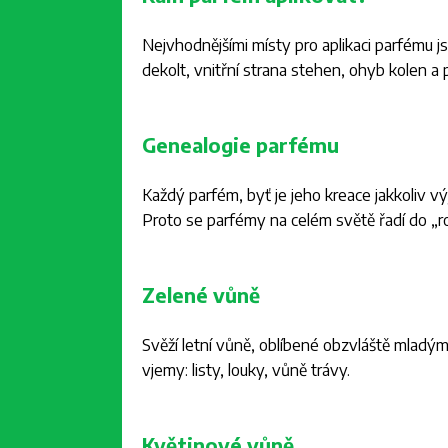
Nejvhodnějšími místy pro aplikaci parfému jsou
dekolt, vnitřní strana stehen, ohyb kolen a
Genealogie parfému
Každý parfém, byť je jeho kreace jakkoliv výj
Proto se parfémy na celém světě řadí do „ro
Zelené vůně
Svěží letní vůně, oblíbené obzvláště mladým
vjemy: listy, louky, vůně trávy.
Květinové vůně