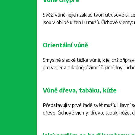
Svěží vůně, jejich základ tvoří citrusové si
jsou v oblibě u žen i u mužů. Čichové vjemy:
Orientální vůně
Smyslné sladké těžké vůně, k jejichž přípra
pro večer a chladnější zimní či jarní dny. Či
Vůně dřeva, tabáku, kůže
Představují v prvé řadě svět mužů. Hlavní so
dřevo. Čichové vjemy: dřevo, tabák, kůže, d