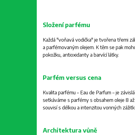
Složení parfému
Každá "voňavá vodička" je tvořena třemi z
a parfémovaným olejem. K těm se pak mohou
pokožku, antioxidanty a barvící látky.
Parfém versus cena
Kvalita parfému – Eau de Parfum – je závis
setkáváme s parfémy s obsahem oleje 8 až 
souvisí s délkou a intenzitou vonných zážitk
Architektura vůně