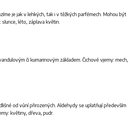
zíme je jak v lehkých, tak i v těžkých parfémech. Mohou být
 slunce, léto, záplava květin.
andulovým či kumarinovým základem. Čichové vjemy: mech,
dlišné od vůní přirozených. Aldehydy se uplatňují především
emy: květiny, dřeva, pudr.