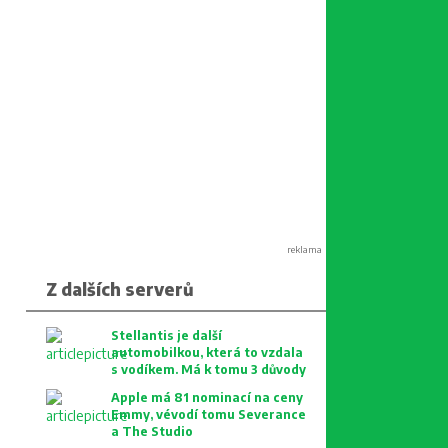
reklama
Z dalších serverů
Stellantis je další
automobilkou, která to vzdala
s vodíkem. Má k tomu 3 důvody
Apple má 81 nominací na ceny
Emmy, vévodí tomu Severance
a The Studio