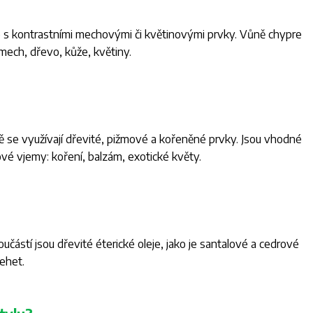
lice s kontrastními mechovými či květinovými prvky. Vůně chypre
 mech, dřevo, kůže, květiny.
vě se využívají dřevité, pižmové a kořeněné prvky. Jsou vhodné
chové vjemy: koření, balzám, exotické květy.
učástí jsou dřevité éterické oleje, jako je santalové a cedrové
ehet.