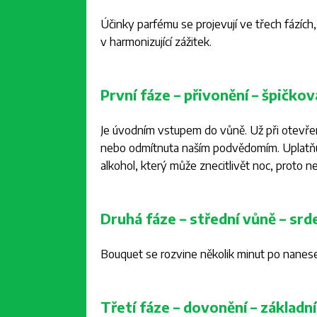
Účinky parfému se projevují ve třech fázích
v harmonizující zážitek.
První fáze – přivonění – špičkov
Je úvodním vstupem do vůně. Už při otevřen
nebo odmítnuta naším podvědomím. Uplatňuj
alkohol, který může znecitlivět noc, proto 
Druhá fáze – střední vůně – srd
Bouquet se rozvine několik minut po nanes
Třetí fáze – dovonění – základní