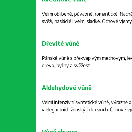
Velmi oblíbené, půvabné, romantické. Nachá
svěží, nasládlé i velmi sladké. Čichové vjemy:
Dřevité vůně
Pánské vůně s překvapivým mechovým, lev
dřevo, byliny a svěžest.
Aldehydové vůně
Velmi intenzivní syntetické vůně, výrazně o
v elegantních ženských kreacích. Čichové vj
Vůně chypre