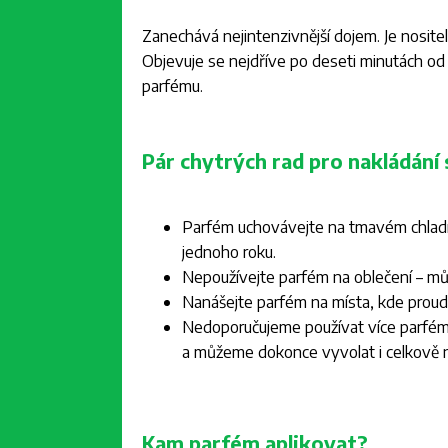
Zanechává nejintenzivnější dojem. Je nosite
Objevuje se nejdříve po deseti minutách od 
parfému.
Pár chytrých rad pro nakládán
Parfém uchovávejte na tmavém chladn
jednoho roku.
Nepoužívejte parfém na oblečení – m
Nanášejte parfém na místa, kde proudí
Nedoporučujeme používat více parfémo
a můžeme dokonce vyvolat i celkově 
Kam parfém aplikovat?