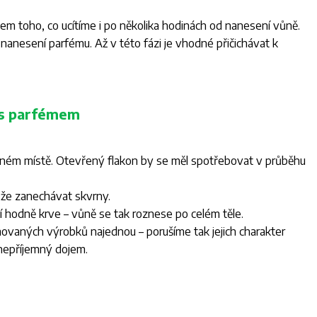
lem toho, co ucítíme i po několika hodinách od nanesení vůně.
nanesení parfému. Až v této fázi je vhodné přičichávat k
í s parfémem
ém místě. Otevřený flakon by se měl spotřebovat v průběhu
ůže zanechávat skvrny.
 hodně krve – vůně se tak roznese po celém těle.
vaných výrobků najednou – porušíme tak jejich charakter
nepříjemný dojem.