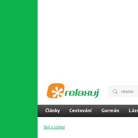
Články
Cestování
Gurmán
Láz
Styl a vzhled