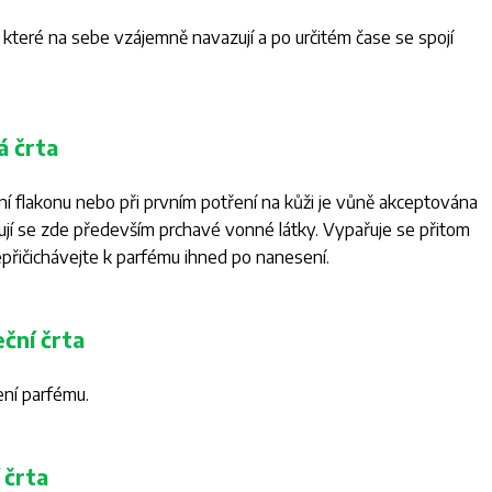
, které na sebe vzájemně navazují a po určitém čase se spojí
á črta
í flakonu nebo při prvním potření na kůži je vůně akceptována
í se zde především prchavé vonné látky. Vypařuje se přitom
nepřičichávejte k parfému ihned po nanesení.
eční črta
ení parfému.
 črta