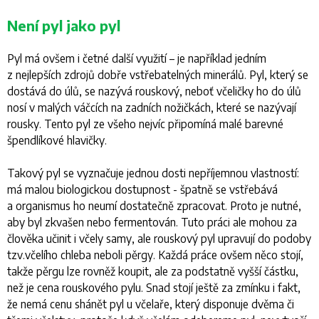
Není pyl jako pyl
Pyl má ovšem i četné další využití – je například jedním
z nejlepších zdrojů dobře vstřebatelných minerálů. Pyl, který se
dostává do úlů, se nazývá rouskový, neboť včeličky ho do úlů
nosí v malých váčcích na zadních nožičkách, které se nazývají
rousky. Tento pyl ze všeho nejvíc připomíná malé barevné
špendlíkové hlavičky.
Takový pyl se vyznačuje jednou dosti nepříjemnou vlastností:
má malou biologickou dostupnost - špatně se vstřebává
a organismus ho neumí dostatečně zpracovat. Proto je nutné,
aby byl zkvašen nebo fermentován. Tuto práci ale mohou za
člověka učinit i včely samy, ale rouskový pyl upravují do podoby
tzv.včelího chleba neboli pěrgy. Každá práce ovšem něco stojí,
takže pěrgu lze rovněž koupit, ale za podstatně vyšší částku,
než je cena rouskového pylu. Snad stojí ještě za zmínku i fakt,
že nemá cenu shánět pyl u včelaře, který disponuje dvěma či