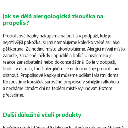
Jak se dělá alergologická zkouška na
propolis?
Propolisové kapky nakapeme na prst a v podpaží, kde je
nejcitlivější pokožka, si jimi namalujeme kolečko velké asi jako
pětikoruna. Za hodinu místo zkontrolujeme. Alergici mívají místo
zarudlé, zapálené, někdy i opuchlé a bolící. U nealergiků je
reakce zanedbatelná nebo dokonce žádná. Co je v podpaží,
bude i v ústech, tudíž alergikům se nedoporučuje propolis ani
olíznout. Propolisové kapky si můžeme udělat i vlastní doma.
Rozpustíme kousíček surového propolisu v silnějším alkoholu
a necháme čtrnáct dní na teplém místě vyluhovat. Potom
přecedíme.
Další důležité včelí produkty
K včelím produktům patří dále vosk, který je odnepaměti hojně