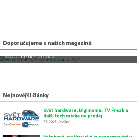
Doporučujeme z našich magazínů
Doporučené fotoaparáty: prosinec 2024
18.12.2024,
článek
, Milan Šurkala
Nejnovější články
Svět hardware, Digimanie, TV Freak a
další tech média na prodej
23.1.2025, oXyShop
Vztahová koučka: jaké je seznamování v