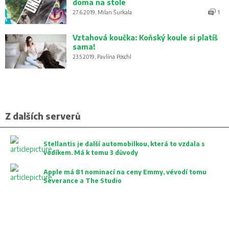
doma na stole
27.6.2019, Milan Šurkala
1
Vztahová koučka: Koňský koule si platíš
sama!
23.5.2019, Pavlína Pöschl
Z dalších serverů
Stellantis je další automobilkou, která to vzdala s
vodíkem. Má k tomu 3 důvody
Apple má 81 nominací na ceny Emmy, vévodí tomu
Severance a The Studio