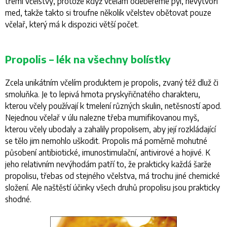
třemi včelstvy, protože když včelám odebereme pyl, nevytvoří
med, takže takto si troufne několik včelstev obětovat pouze
včelař, který má k dispozici větší počet.
Propolis – lék na všechny bolístky
Zcela unikátním včelím produktem je propolis, zvaný též dluž či
smoluňka. Je to lepivá hmota pryskyřičnatého charakteru,
kterou včely používají k tmelení různých skulin, netěsností apod.
Nejednou včelař v úlu nalezne třeba mumifikovanou myš,
kterou včely ubodaly a zahalily propolisem, aby její rozkládající
se tělo jim nemohlo uškodit. Propolis má poměrně mohutné
působení antibiotické, imunostimulační, antivirové a hojivé. K
jeho relativním nevýhodám patří to, že prakticky každá šarže
propolisu, třebas od stejného včelstva, má trochu jiné chemické
složení. Ale naštěstí účinky všech druhů propolisu jsou prakticky
shodné.