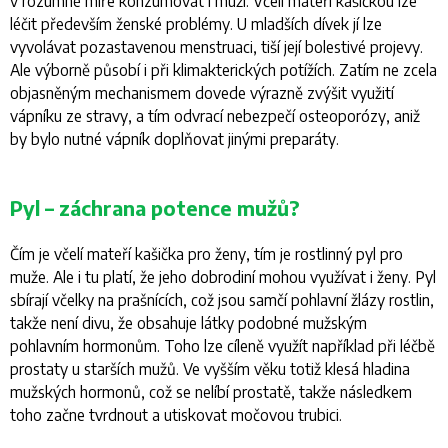
v rozumné míře konzumovat i muži. Včelí mateří kašičkou lze
léčit především ženské problémy. U mladších dívek jí lze
vyvolávat pozastavenou menstruaci, tiší její bolestivé projevy.
Ale výborně působí i při klimakterických potížích. Zatím ne zcela
objasněným mechanismem dovede výrazně zvýšit využití
vápníku ze stravy, a tím odvrací nebezpečí osteoporózy, aniž
by bylo nutné vápník doplňovat jinými preparáty.
Pyl – záchrana potence mužů?
Čím je včelí mateří kašička pro ženy, tím je rostlinný pyl pro
muže. Ale i tu platí, že jeho dobrodiní mohou využívat i ženy. Pyl
sbírají včelky na prašnících, což jsou samčí pohlavní žlázy rostlin,
takže není divu, že obsahuje látky podobné mužským
pohlavním hormonům. Toho lze cíleně využít například při léčbě
prostaty u starších mužů. Ve vyšším věku totiž klesá hladina
mužských hormonů, což se nelíbí prostatě, takže následkem
toho začne tvrdnout a utiskovat močovou trubici.