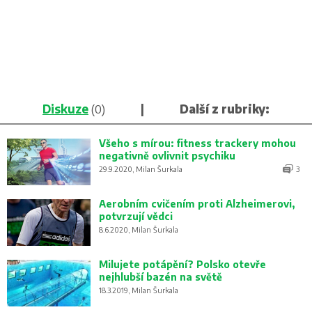
Diskuze
(0)
|
Další z rubriky:
Všeho s mírou: fitness trackery mohou
negativně ovlivnit psychiku
29.9.2020, Milan Šurkala
3
Aerobním cvičením proti Alzheimerovi,
potvrzují vědci
8.6.2020, Milan Šurkala
Milujete potápění? Polsko otevře
nejhlubší bazén na světě
18.3.2019, Milan Šurkala