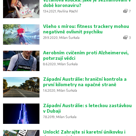
době koronaviru?
13.4.2021, Pavlína Pöschl
7
Všeho s mírou: fitness trackery mohou
negativně ovlivnit psychiku
29.9.2020, Milan Šurkala
3
Aerobním cvičením proti Alzheimerovi,
potvrzují vědci
8.6.2020, Milan Šurkala
Západní Austrálie: hraniční kontrola a
první kilometry na opačné straně
1.6.2020, Milan Šurkala
Západní Austrálie: s leteckou zastávkou
v Dubaji
7.8.2019, Milan Šurkala
Unlock! Zahrajte si karetní únikovku i