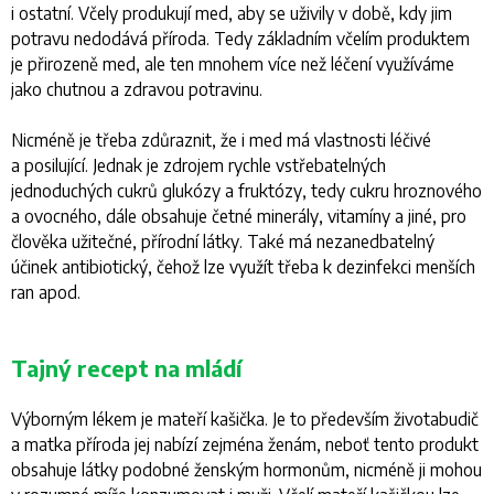
i ostatní. Včely produkují med, aby se uživily v době, kdy jim
potravu nedodává příroda. Tedy základním včelím produktem
je přirozeně med, ale ten mnohem více než léčení využíváme
jako chutnou a zdravou potravinu.
Nicméně je třeba zdůraznit, že i med má vlastnosti léčivé
a posilující. Jednak je zdrojem rychle vstřebatelných
jednoduchých cukrů glukózy a fruktózy, tedy cukru hroznového
a ovocného, dále obsahuje četné minerály, vitamíny a jiné, pro
člověka užitečné, přírodní látky. Také má nezanedbatelný
účinek antibiotický, čehož lze využít třeba k dezinfekci menších
ran apod.
Tajný recept na mládí
Výborným lékem je mateří kašička. Je to především životabudič
a matka příroda jej nabízí zejména ženám, neboť tento produkt
obsahuje látky podobné ženským hormonům, nicméně ji mohou