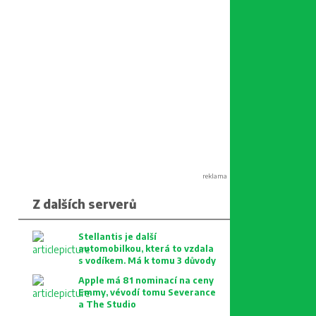
reklama
Z dalších serverů
Stellantis je další
automobilkou, která to vzdala
s vodíkem. Má k tomu 3 důvody
Apple má 81 nominací na ceny
Emmy, vévodí tomu Severance
a The Studio