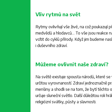
Vliv rytmů na svět
Rytmy ovlivňují vše živé, na což poukazují p
medvědů a hlodavců… To vše jsou reakce na 
vcítit do cyklů přírody. Když jim budeme n
i duševního zdraví.
Můžeme ovlivnit naše zdraví?
Na světě existuje spousta národů, které s
určitou vyrovnaností. Zdraví jednoznačně pra
menšiny a shodli se na tom, že bytí těchto 
určuje sluneční světlo. Další důležitou roli 
religiózní svátky, půsty a slavnosti.