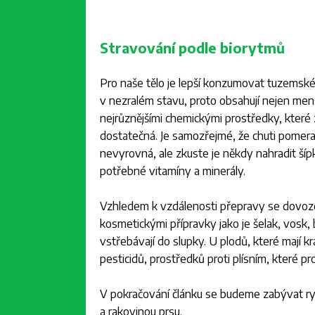
Stravování podle biorytmů
Pro naše tělo je lepší konzumovat tuzemské
v nezralém stavu, proto obsahují nejen men
nejrůznějšími chemickými prostředky, které z
dostatečná. Je samozřejmé, že chuti pomeran
nevyrovná, ale zkuste je někdy nahradit š
potřebné vitamíny a minerály.
Vzhledem k vzdálenosti přepravy se dovoz
kosmetickými přípravky jako je šelak, vosk, b
vstřebávají do slupky. U plodů, které mají 
pesticidů, prostředků proti plísním, které pr
V pokračování článku se budeme zabývat ryt
a rakovinou prsu.