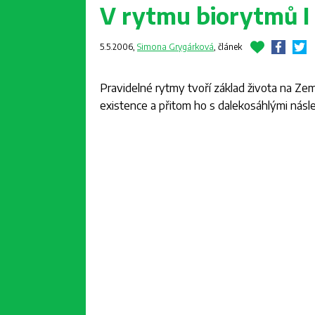
V rytmu biorytmů I
5.5.2006,
Simona Grygárková
,
článek
Pravidelné rytmy tvoří základ života na Zem
existence a přitom ho s dalekosáhlými násl