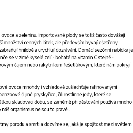
 ovoce a zeleninu. Importované plody se totiž často dovážejí
ší množství cenných látek, ale především bývají ošetřeny
abraňují hnilobě a urychlují dozrávání. Domácí sezónní nabídka je
če se v zimě kyselé zelí - bohaté na vitamin C stejně -
ípkovým čajem nebo rakytníkem řešetlákovým, které nám pokryjí
ové ovoce mnohdy i vzhledově zušlechťuje rafinovanými
enzoové či jiné pryskyřice, čili rostlinné jedy, které se
krátkou skladovací dobu, se záměrně při pěstování používá mnoho
o náš organismus nejsou to pravé...
my porodu a smrti a dozvíme se, jaká je spojitost mezi světlem