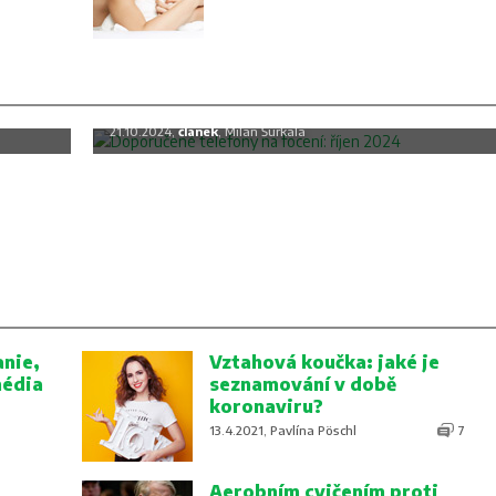
c
Doporučené telefony na focení: říjen
2024
21.10.2024,
článek
, Milan Šurkala
nie,
Vztahová koučka: jaké je
média
seznamování v době
koronaviru?
13.4.2021, Pavlína Pöschl
7
Aerobním cvičením proti