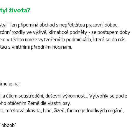
tyl života?
 styl. Ten připomíná obchod s nepřetržitou pracovní dobou.
ezónní rozdíly ve výživě, klimatické podněty - se postupem doby
bem v těchto uměle vytvořených podmínkách, které se do nás
taci s vnitřními přírodními hodinami.
me je na:
l a útlum soustředění, duševní výkonnost… Vytvořily se podle
ého otáčením Země dle vlastní osy.
t, mozková aktivita, hlad, žízeň, funkce jednotlivých orgánů,
í období