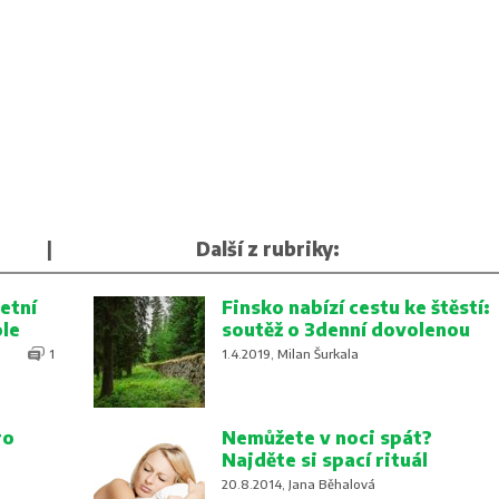
|
Další z rubriky:
etní
Finsko nabízí cestu ke štěstí:
ole
soutěž o 3denní dovolenou
1
1.4.2019, Milan Šurkala
ro
Nemůžete v noci spát?
Najděte si spací rituál
20.8.2014, Jana Běhalová