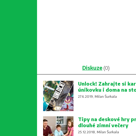
Diskuze
(0)
Unlock! Zahrajte si kar
únikovku i doma na st
27.6.2019, Milan Šurkala
Tipy na deskové hry p
dlouhé zimní večery
25.12.2018, Milan Šurkala