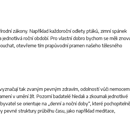
řírodní zákony. Například každoroční odlety ptáků, zimní spánek
jednotlivá roční období. Pro vlastní dobro bychom se měli znov
aslouchat, otevřeme tím prapůvodní pramen našeho tělesného
e vyznačují tak zvaným pevným zdravím, odolností vůči nemocem
mení v umění žít. Pozorní badatelé hledali a zkoumali jednotlivé
obyvatel se orientuje na „denní a noční doby“, které pochopiteln
hrály pevné struktury průběhu času, jako například meditace,