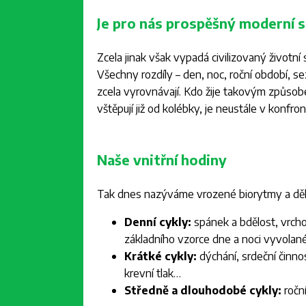
Je pro nás prospěšný moderní s
Zcela jinak však vypadá civilizovaný životní
Všechny rozdíly – den, noc, roční období, s
zcela vyrovnávají. Kdo žije takovým způso
vštěpují již od kolébky, je neustále v konfron
Naše vnitřní hodiny
Tak dnes nazýváme vrozené biorytmy a dělí
Denní cykly:
spánek a bdělost, vrcho
základního vzorce dne a noci vyvolan
Krátké cykly:
dýchání, srdeční činnos
krevní tlak…
Středně a dlouhodobé cykly:
ročn