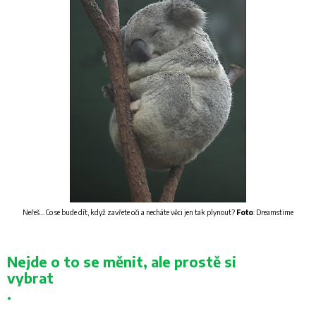
Neřeš... Co se bude dít, když zavřete oči a necháte věci jen tak plynout?
Foto
: Dreamstime
Nejde o to se měnit, ale prostě si
vybrat
.