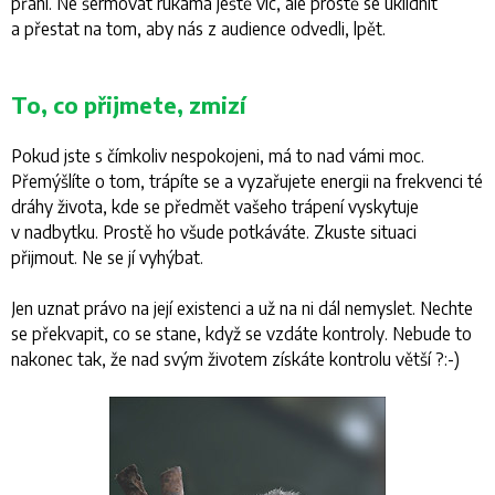
přání. Ne šermovat rukama ještě víc, ale prostě se uklidnit
a přestat na tom, aby nás z audience odvedli, lpět.
To, co přijmete, zmizí
Pokud jste s čímkoliv nespokojeni, má to nad vámi moc.
Přemýšlíte o tom, trápíte se a vyzařujete energii na frekvenci té
dráhy života, kde se předmět vašeho trápení vyskytuje
v nadbytku. Prostě ho všude potkáváte. Zkuste situaci
přijmout. Ne se jí vyhýbat.
Jen uznat právo na její existenci a už na ni dál nemyslet. Nechte
se překvapit, co se stane, když se vzdáte kontroly. Nebude to
nakonec tak, že nad svým životem získáte kontrolu větší ?:-)