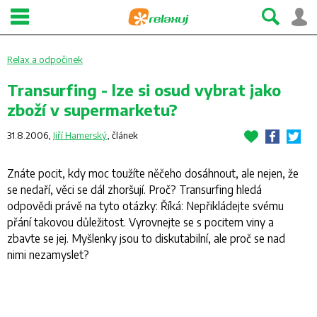
Relax a odpočinek
Transurfing - lze si osud vybrat jako
zboží v supermarketu?
31.8.2006,
Jiří Hamerský
,
článek
Znáte pocit, kdy moc toužíte něčeho dosáhnout, ale nejen, že
se nedaří, věci se dál zhoršují. Proč? Transurfing hledá
odpovědi právě na tyto otázky: Říká: Nepřikládejte svému
přání takovou důležitost. Vyrovnejte se s pocitem viny a
zbavte se jej. Myšlenky jsou to diskutabilní, ale proč se nad
nimi nezamyslet?