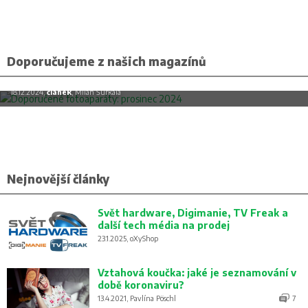
Doporučujeme z našich magazínů
Doporučené fotoaparáty: prosinec 2024
18.12.2024,
článek
, Milan Šurkala
Nejnovější články
Svět hardware, Digimanie, TV Freak a
další tech média na prodej
23.1.2025, oXyShop
Vztahová koučka: jaké je seznamování v
době koronaviru?
13.4.2021, Pavlína Pöschl
7