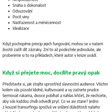
Snaha o dokonalost
Odsuzování
Pocit viny
Nadřazenost a méněcennost
Idealizace
Když pochopíme princip jejich fungování, mohou se v našem
životě začít dít zázraky. Zní to až podezřele jednoduše, ale
probereme si to na příkladech, které autor v knize uvádí.
Když si přejete moc, docílíte pravý opak
Představte si, jak stojíte uprostřed slavnostní audience. Všichni
kolem vás působí klidně, kultivovaně a vy začnete prudce
šermovat rukama, divoce pobíhat a nahlas křičet, že nechcete,
aby vás každou chvíli odvedli pryč. Co se asi stane? Jedno
z kouzel transurfingu spočívá ve snížení důležitosti našeho