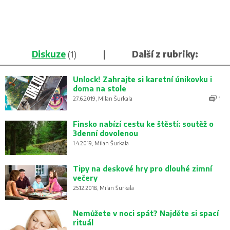
Diskuze
(1)
|
Další z rubriky:
Unlock! Zahrajte si karetní únikovku i
doma na stole
27.6.2019, Milan Šurkala
1
Finsko nabízí cestu ke štěstí: soutěž o
3denní dovolenou
1.4.2019, Milan Šurkala
Tipy na deskové hry pro dlouhé zimní
večery
25.12.2018, Milan Šurkala
Nemůžete v noci spát? Najděte si spací
rituál