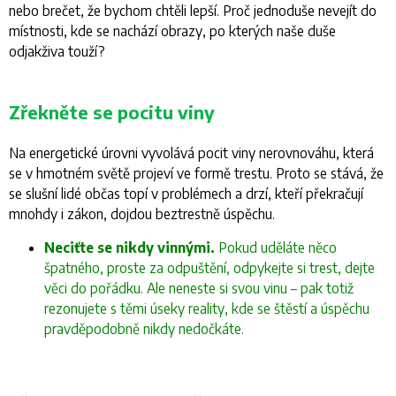
nebo brečet, že bychom chtěli lepší. Proč jednoduše nevejít do
místnosti, kde se nachází obrazy, po kterých naše duše
odjakživa touží?
Zřekněte se pocitu viny
Na energetické úrovni vyvolává pocit viny nerovnováhu, která
se v hmotném světě projeví ve formě trestu. Proto se stává, že
se slušní lidé občas topí v problémech a drzí, kteří překračují
mnohdy i zákon, dojdou beztrestně úspěchu.
Neciťte se nikdy vinnými.
Pokud uděláte něco
špatného, proste za odpuštění, odpykejte si trest, dejte
věci do pořádku. Ale neneste si svou vinu – pak totiž
rezonujete s těmi úseky reality, kde se štěstí a úspěchu
pravděpodobně nikdy nedočkáte.