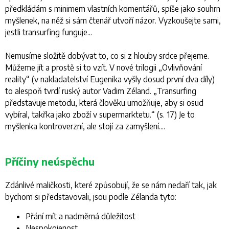
předkládám s minimem vlastních komentářů, spíše jako souhrn
myšlenek, na něž si sám čtenář utvoří názor. Vyzkoušejte sami,
jestli transurfing funguje...
Nemusíme složitě dobývat to, co si z hlouby srdce přejeme.
Můžeme jít a prostě si to vzít. V nové trilogii „
Ovlivňování
reality
“ (v nakladatelství Eugenika vyšly dosud první dva díly)
to alespoň tvrdí ruský autor Vadim Zéland. „
Transurfing
představuje metodu, která člověku umožňuje, aby si osud
vybíral, takřka jako zboží v supermarktetu.
“ (s. 17) Je to
myšlenka kontroverzní, ale stojí za zamyšlení....
Příčiny neúspěchu
Zdánlivé maličkosti, které způsobují, že se nám nedaří tak, jak
bychom si představovali, jsou podle Zélanda tyto:
Přání
mít
a nadměrná důležitost
Nespokojenost