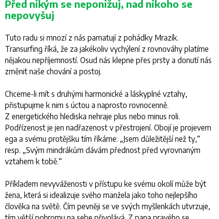
Před nikým se neponižuj, nad nikoho se
nepovyšuj
Tuto radu si mnozí z nás pamatují z pohádky Mrazík.
Transurfing říká, že za jakékoliv vychýlení z rovnováhy platíme
nějakou nepříjemností. Osud nás klepne přes prsty a donutí nás
změnit naše chování a postoj.
Chceme-li mít s druhými harmonické a láskyplné vztahy,
přistupujme k nim s úctou a naprosto rovnocenně.
Z energetického hlediska nehraje plus nebo minus roli.
Podřízenost je jen nadřazenost v přestrojení. Obojí je projevem
ega a svému protějšku tím říkáme: „
Jsem důležitější než ty,
“
resp. „
Svým mindrákům dávám přednost před vyrovnaným
vztahem k tobě.
“
Příkladem nevyváženosti v přístupu ke svému okolí může být
žena, která si idealizuje svého manžela jako toho nejlepšího
člověka na světě. Čím pevněji se ve svých myšlenkách utvrzuje,
tím větší pohromu na sebe přivolává. Z pana pravého se