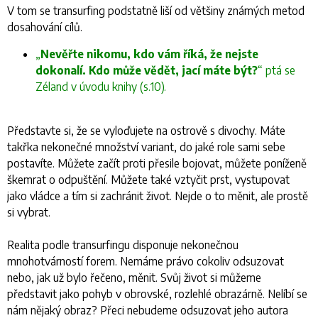
V tom se transurfing podstatně liší od většiny známých metod
dosahování cílů.
„
Nevěřte nikomu, kdo vám říká, že nejste
dokonalí. Kdo může vědět, jací máte být?
“ ptá se
Zéland v úvodu knihy (s.10).
Představte si, že se vyloďujete na ostrově s divochy. Máte
takřka nekonečné množství variant, do jaké role sami sebe
postavíte. Můžete začít proti přesile bojovat, můžete poníženě
škemrat o odpuštění. Můžete také vztyčit prst, vystupovat
jako vládce a tím si zachránit život. Nejde o to měnit, ale prostě
si
vybrat
.
Realita podle transurfingu disponuje nekonečnou
mnohotvárností forem. Nemáme právo cokoliv odsuzovat
nebo, jak už bylo řečeno, měnit. Svůj život si můžeme
představit jako pohyb v obrovské, rozlehlé obrazárně. Nelíbí se
nám nějaký obraz? Přeci nebudeme odsuzovat jeho autora