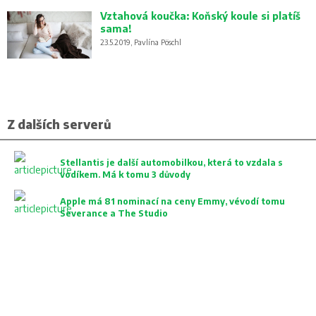
Vztahová koučka: Koňský koule si platíš
sama!
23.5.2019, Pavlína Pöschl
Z dalších serverů
Stellantis je další automobilkou, která to vzdala s
vodíkem. Má k tomu 3 důvody
Apple má 81 nominací na ceny Emmy, vévodí tomu
Severance a The Studio