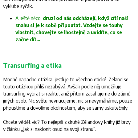
vyklube syčák.
A ještě něco:
druzí od nás odcházejí, když cítí naši
snahu si je k sobě připoutat. Vzdejte se touhy
vlastnit, chovejte se lhostejně a uvidíte, co se
začne dít…
Transurfing a etika
Mnohé napadne otázka, jestli je to všechno etické. Zéland se
touto otázkou příliš nezabývá. Avšak podle něj umožňuje
transurfing vybrat si realitu, aniž přitom zasahujeme do zájmů
jiných osob. Nic světu nevnucujeme, nic si nevymáháme, pouze
připustíme a dovolíme okolnostem, aby se samy uskutečnily.
Chcete vědět víc? To nejlepší z druhé Zélandovy knihy již brzy
v článku „
Jak si naklonit osud na svoji stranu
“.