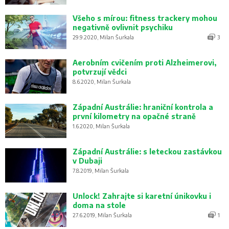
Všeho s mírou: fitness trackery mohou
negativně ovlivnit psychiku
29.9.2020, Milan Šurkala
3
Aerobním cvičením proti Alzheimerovi,
potvrzují vědci
8.6.2020, Milan Šurkala
Západní Austrálie: hraniční kontrola a
první kilometry na opačné straně
1.6.2020, Milan Šurkala
Západní Austrálie: s leteckou zastávkou
v Dubaji
7.8.2019, Milan Šurkala
Unlock! Zahrajte si karetní únikovku i
doma na stole
27.6.2019, Milan Šurkala
1