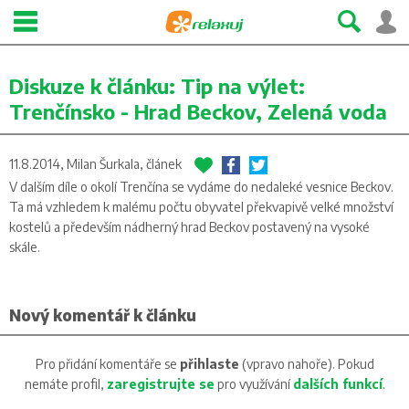
Diskuze k článku:
Tip na výlet:
Trenčínsko - Hrad Beckov, Zelená voda
11.8.2014, Milan Šurkala,
článek
V dalším díle o okolí Trenčína se vydáme do nedaleké vesnice Beckov.
Ta má vzhledem k malému počtu obyvatel překvapivě velké množství
kostelů a především nádherný hrad Beckov postavený na vysoké
skále.
Nový komentář k článku
Pro přidání komentáře se
přihlaste
(vpravo nahoře). Pokud
nemáte profil,
zaregistrujte se
pro využívání
dalších funkcí
.