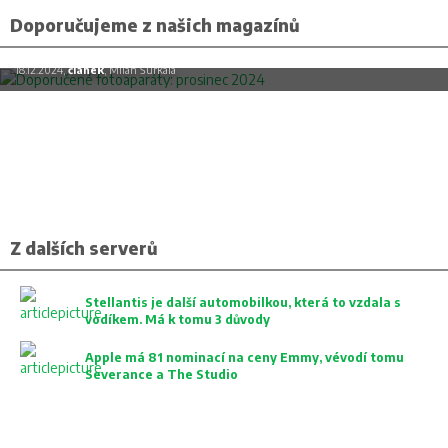
Doporučujeme z našich magazínů
Doporučené fotoaparáty: prosinec 2024
18.12.2024,
článek
, Milan Šurkala
Z dalších serverů
Stellantis je další automobilkou, která to vzdala s
vodíkem. Má k tomu 3 důvody
Apple má 81 nominací na ceny Emmy, vévodí tomu
Severance a The Studio