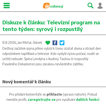
Diskuze k článku:
Televizní program na
tento týden: syrový i rozpustilý
8.8.2006, Jan Motal,
článek
Deštivý začátek srpna přímo vybízí k tomu zůstat doma a strávit den
odpočinkem například u televize. Kdo vyslyší výzvu počasí, nudit se
určitě nebude: Špína Londýna s Audrey Tautou či rozpustilý
Pasoliniho Dekameron jsou zárukou nevšedního zážitku.
Nový komentář k článku
Pro přidání komentáře se
přihlaste
(vpravo nahoře). Pokud
nemáte profil,
zaregistrujte se
pro využívání
dalších funkcí
.