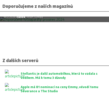
Doporučujeme z našich magazínů
Doporučené fotoaparáty: prosinec 2024
18.12.2024,
článek
, Milan Šurkala
Z dalších serverů
Stellantis je další automobilkou, která to vzdala s
vodíkem. Má k tomu 3 důvody
Apple má 81 nominací na ceny Emmy, vévodí tomu
Severance a The Studio