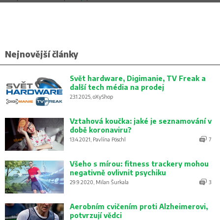
Nejnovější články
Svět hardware, Digimanie, TV Freak a
další tech média na prodej
23.1.2025, oXyShop
Vztahová koučka: jaké je seznamování v
době koronaviru?
13.4.2021, Pavlína Pöschl
7
Všeho s mírou: fitness trackery mohou
negativně ovlivnit psychiku
29.9.2020, Milan Šurkala
3
Aerobním cvičením proti Alzheimerovi,
potvrzují vědci