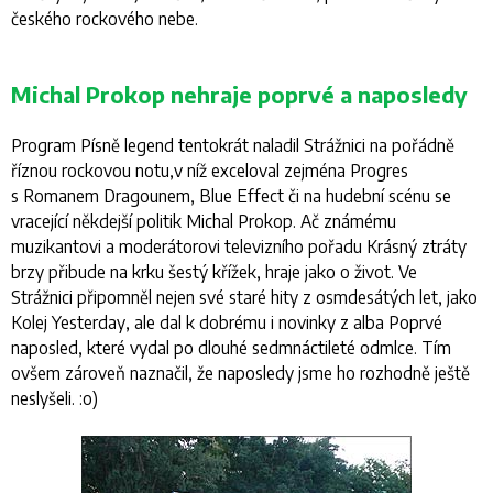
českého rockového nebe.
Michal Prokop nehraje poprvé a naposledy
Program Písně legend tentokrát naladil Strážnici na pořádně
říznou rockovou notu,v níž exceloval zejména Progres
s Romanem Dragounem, Blue Effect či na hudební scénu se
vracející někdejší politik Michal Prokop. Ač známému
muzikantovi a moderátorovi televizního pořadu Krásný ztráty
brzy přibude na krku šestý křížek, hraje jako o život. Ve
Strážnici připomněl nejen své staré hity z osmdesátých let, jako
Kolej Yesterday, ale dal k dobrému i novinky z alba Poprvé
naposled, které vydal po dlouhé sedmnáctileté odmlce. Tím
ovšem zároveň naznačil, že naposledy jsme ho rozhodně ještě
neslyšeli. :o)