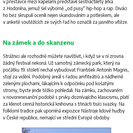
v přestávce mezi kapelami představil šestnáctiletý Jirka
z Hodonína, jemuž šel výborně „od pusy“ hip-hop a rap. Diváci
ho bez skrupulí ocenili nejen skandováním a potleskem, ale
v anketě soutěžících ze svých řad ho označili za jasného vítěze.
Na zámek a do skanzenu
Strážnici ale rozhodně můžete navštívit, i když se v ní zrovna
žádný festival nekoná. Už samotný zámecký park, který na
počátku 19. století nechal vybudovat František Antonín Magnis,
stojí za vidění. Podobný areál s řadou amfiteátrů a nádherně
zelenými plochami, lákajícími k odpočinku pod košatými
stromy, byste jinde těžko pohledali. Na zámku, zachovaném
v novorenesanční podobě s prvky doznívajícího klasicismu, platí
za klenot cenná historická knihovna s třinácti tisíci svazky. Na
folklorní tradice pak upomíná expozice Nástroje lidové hudby
v České republice, nemající ve střední Evropě obdoby.