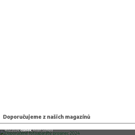
Doporučujeme z našich magazínů
Doporučené fotoaparáty: prosinec 2024
18.12.2024,
článek
, Milan Šurkala