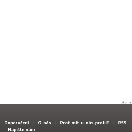
reklama
Doporučení
|
O nás
|
Proč mít u nás profil?
|
RSS
|
Napište nám