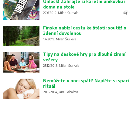
Unlock! Zahrajte si karetní únikovku i
doma na stole
27.6.2019, Milan Šurkala
1
Finsko nabízí cestu ke štěstí: soutěž o
3denní dovolenou
1.4.2019, Milan Šurkala
Tipy na deskové hry pro dlouhé zimní
večery
25.12.2018, Milan Šurkala
Nemůžete v noci spát? Najděte si spací
rituál
20.8.2014, Jana Běhalová