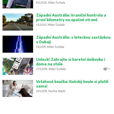
8.6.2020, Milan Šurkala
Západní Austrálie: hraniční kontrola a
první kilometry na opačné straně
1.6.2020, Milan Šurkala
Západní Austrálie: s leteckou zastávkou
v Dubaji
7.8.2019, Milan Šurkala
Unlock! Zahrajte si karetní únikovku i
doma na stole
27.6.2019, Milan Šurkala
1
Vztahová koučka: Koňský koule si platíš
sama!
23.5.2019, Pavlína Pöschl