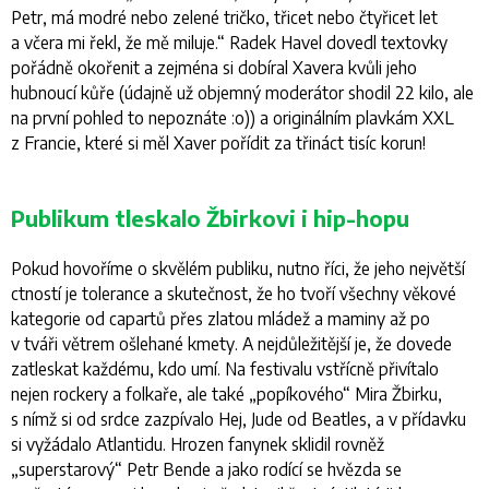
Petr, má modré nebo zelené tričko, třicet nebo čtyřicet let
a včera mi řekl, že mě miluje.“ Radek Havel dovedl textovky
pořádně okořenit a zejména si dobíral Xavera kvůli jeho
hubnoucí kůře (údajně už objemný moderátor shodil 22 kilo, ale
na první pohled to nepoznáte :o)) a originálním plavkám XXL
z Francie, které si měl Xaver pořídit za třináct tisíc korun!
Publikum tleskalo Žbirkovi i hip-hopu
Pokud hovoříme o skvělém publiku, nutno říci, že jeho největší
ctností je tolerance a skutečnost, že ho tvoří všechny věkové
kategorie od capartů přes zlatou mládež a maminy až po
v tváři větrem ošlehané kmety. A nejdůležitější je, že dovede
zatleskat každému, kdo umí. Na festivalu vstřícně přivítalo
nejen rockery a folkaře, ale také „popíkového“ Mira Žbirku,
s nímž si od srdce zazpívalo Hej, Jude od Beatles, a v přídavku
si vyžádalo Atlantidu. Hrozen fanynek sklidil rovněž
„superstarový“ Petr Bende a jako rodící se hvězda se