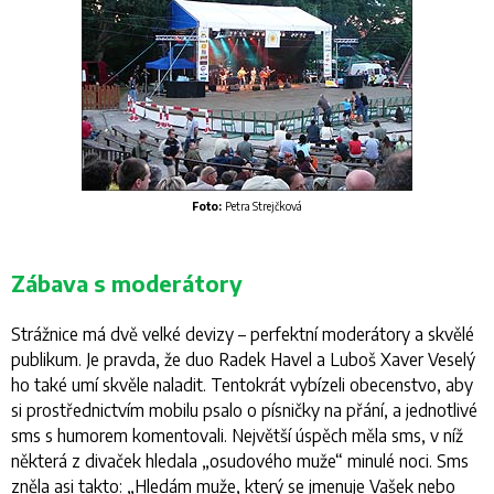
Fo
to:
Petra Strejčková
Zábava s moderátory
Strážnice má dvě velké devizy – perfektní moderátory a skvělé
publikum. Je pravda, že duo Radek Havel a Luboš Xaver Veselý
ho také umí skvěle naladit. Tentokrát vybízeli obecenstvo, aby
si prostřednictvím mobilu psalo o písničky na přání, a jednotlivé
sms s humorem komentovali. Největší úspěch měla sms, v níž
některá z divaček hledala „osudového muže“ minulé noci. Sms
zněla asi takto: „Hledám muže, který se jmenuje Vašek nebo