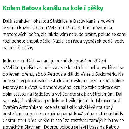
Kolem Baťova kanálu na kole i pěšky
Další atraktivní lokalitou Strážnice je Baťův kanál s novým
jezem u křížení s řekou Veličkou. Probádat ho můžete na
motorových lodích, ale nikdo vám nebude bránit, pokud se sami
rozhodnete chopit pádla. Nabízí se i řada vycházek podél vody
na kole či pěšky.
Jednou z kratších variant je pochůzka právě ke křížení
s Veličkou, delší trasa vás zavede ke střelnici nebo, vydáte-li se
po levém břehu, až do Petrova a dál do Valše u Sudoměřic. Na
kole se jeví jako ideální cesta k vnorovskému jezu a zpět kolem
Moravy na Přívoz. Od vnorovského jezu lze také pokračovat
polní cestou na Radošov a vyšlápnete si až k větrolamům. Dál
se naskýtá příležitost podniknout výlet ještě do Blatnice pod
Svatým Antonínkem, kde vás naláká k návštěvě malebný
kostelík na kopci nebo známá památková zóna zlatnické búdy.
Cestou zpět přes Kněždub stojí za zastávku tamější hřbitov se
slováckým Slavínem. Dobrou volbou se jeví i trasa na Petrov