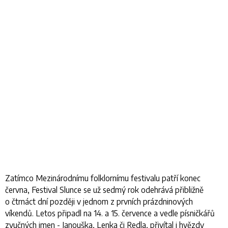
Zatímco Mezinárodnímu folklornímu festivalu patří konec
června, Festival Slunce se už sedmý rok odehrává přibližně
o čtrnáct dní později v jednom z prvních prázdninových
víkendů. Letos připadl na 14. a 15. července a vedle písničkářů
zvučných jmen - Janouška, Lenka či Redla, přivítal i hvězdy