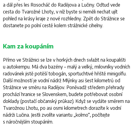
a dál přes les Rosocháč do Radějova a Lučiny. Odtud vede
cesta do Tvarožné Lhoty, v níž byste si neměli nechat ujít
pohled na krásy kraje z nové rozhledny. Zpět do Strážnice se
dostanete po polní cestě kolem strážnické cihelny.
Kam za koupáním
Přímo ve Strážnici se lze v horkých dnech svlažit na koupališti
u autokempu. Má dva bazény – malý a velký, milovníky vodních
radovánek jistě potěší tobogán, sportuchtivé hřiště minigolfu.
Další možností je vodní nádrž Mlýnky asi šest kilometrů od
Strážnice ve směru na Radějov. Poněvadž středem přehrady
prochází hranice se Slovenskem, budete potřebovat osobní
doklady (postačí občanský průkaz). Když se vydáte směrem na
Tvarožnou Lhotu, po asi osmi kilometrech dorazíte k vodní
nádrži Lučina. Jestli zvolíte variantu „kolmo“, počítejte
s náročnějším stoupáním.