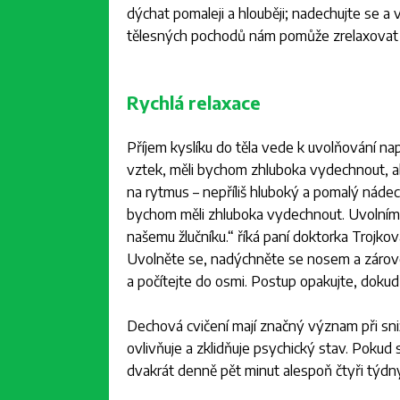
dýchat pomaleji a hlouběji; nadechujte se a 
tělesných pochodů nám pomůže zrelaxovat 
Rychlá relaxace
Příjem kyslíku do těla vede k uvolňování nap
vztek, měli bychom zhluboka vydechnout, aby
na rytmus – nepříliš hluboký a pomalý náde
bychom měli zhluboka vydechnout. Uvolníme 
našemu žlučníku
.“ říká paní doktorka Trojk
Uvolněte se, nadýchněte se nosem a zároveň
a počítejte do osmi. Postup opakujte, dokud
Dechová cvičení mají značný význam při sni
ovlivňuje a zklidňuje psychický stav. Pokud 
dvakrát denně pět minut alespoň čtyři týdny