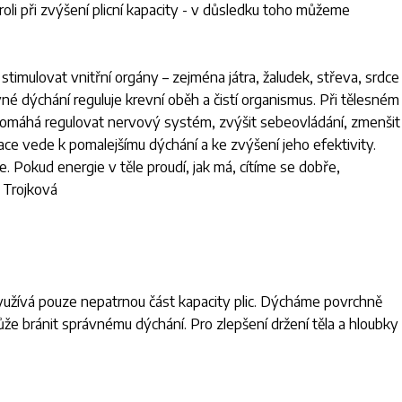
roli při zvýšení plicní kapacity - v důsledku toho můžeme
imulovat vnitřní orgány – zejména játra, žaludek, střeva, srdce
rávné dýchání reguluje krevní oběh a čistí organismus. Při tělesném
é pomáhá regulovat nervový systém, zvýšit sebeovládání, zmenšit
ce vede k pomalejšímu dýchání a ke zvýšení jeho efektivity.
e. Pokud energie v těle proudí, jak má, cítíme se dobře,
 Trojková
využívá pouze nepatrnou část kapacity plic. Dýcháme povrchně
že bránit správnému dýchání. Pro zlepšení držení těla a hloubky