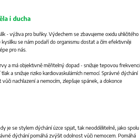
la i ducha
slík - výživa pro buňky. Výdechem se zbavujeme oxidu uhličitého
e kyslíku se nám podaří do organismu dostat a čím efektivněji
épe pro nás.
ervy a má objektivně měřitelný dopad - snižuje tepovou frekvenci
 tlak a snižuje riziko kardiovaskulárních nemocí. Správné dýchání
 vůči nachlazení a nemocím, zlepšuje spánek, a dokonce
y je se stylem dýchání úzce spjat, tak neoddělitelně, jako spolu
Správné dýchání pomáhá zvýšit odolnost vůči nemocem. Pomáhá