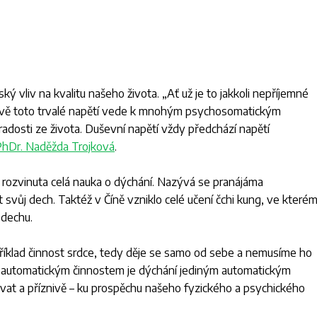
ský vliv na kvalitu našeho života. „
Ať už je to jakkoli nepříjemné
právě toto trvalé napětí vede k mnohým psychosomatickým
radosti ze života. Duševní napětí vždy předchází napětí
hDr. Naděžda Trojková
.
a rozvinuta celá nauka o dýchání. Nazývá se pranájáma
t svůj dech. Taktéž v Číně vzniklo celé učení čchi kung, ve které
 dechu.
příklad činnost srdce, tedy děje se samo od sebe a nemusíme ho
ím automatickým činnostem je dýchání jediným automatickým
vat a příznivě – ku prospěchu našeho fyzického a psychického