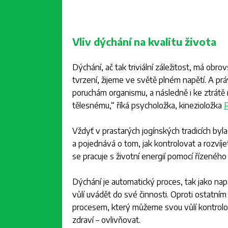
Vliv dýchání na kvalitu života
Dýchání, ač tak triviální záležitost, má obrov
tvrzení, žijeme ve světě plném napětí. A 
poruchám organismu, a následně i ke ztrátě 
tělesnému
,“ říká psycholožka, kinezioložka
P
Vždyť v prastarých jogínských tradicích byl
a pojednává o tom, jak kontrolovat a rozvíje
se pracuje s životní energií pomocí řízeného
Dýchání je automatický proces, tak jako na
vůlí uvádět do své činnosti. Oproti ostatn
procesem, který můžeme svou vůlí kontrolo
zdraví – ovlivňovat.