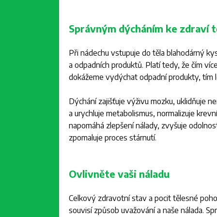
Správným dýcháním ke zdraví tě
Při nádechu vstupuje do těla blahodárný ky
a odpadních produktů. Platí tedy, že čím víc
dokážeme vydýchat odpadní produkty, tím l
Dýchání zajišťuje výživu mozku, uklidňuje n
a urychluje metabolismus, normalizuje krevní
napomáhá zlepšení nálady, zvyšuje odolnost
zpomaluje proces stárnutí.
Ovlivněte vaši náladu
Celkový zdravotní stav a pocit tělesné pohod
souvisí způsob uvažování a naše nálada. 