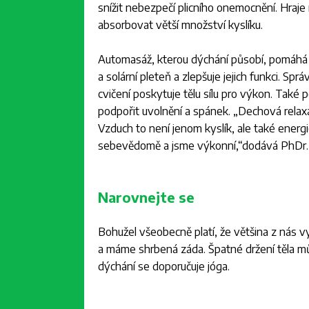
snížit nebezpečí plicního onemocnění. Hraje 
absorbovat větší množství kyslíku.
Automasáž, kterou dýchání působí, pomáhá st
a solární pleteň a zlepšuje jejich funkci. Sp
cvičení poskytuje tělu sílu pro výkon. Tak
podpořit uvolnění a spánek. „
Dechová relaxa
Vzduch to není jenom kyslík, ale také energi
sebevědomě a jsme výkonní
,“dodává PhDr.
Narovnejte se
Bohužel všeobecně platí, že většina z nás 
a máme shrbená záda. Špatné držení těla mů
dýchání se doporučuje jóga.