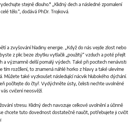
vydechujte stejně dlouho." „
Klidný dech a následné zpomalení
celé tělo
.“, dodává PhDr. Trojková.
ětí a zvyšování hladiny energie. „
Když do nás vejde zlost nebo
ste z plic beze zbytku vytlačili „použitý“ vzduch a poté přejít
ch a významně delší pomalý výdech. Také při pocitech nenávisti
tím rozčílení, to znamená náhlé horko z hlavy a také ulevíme
ová. Můžete také vyzkoušet následující nácvik hlubokého dýchání.
 počítejte do čtyř. Vydýchněte ústy, čelisti nechte uvolněné
 vás cvičení neosvěží.
žování stresu. Klidný dech navozuje celkové uvolnění a účinně
se chcete tuto dovednost dostatečně naučit, potřebujete ji cvičit
.