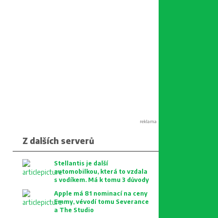
reklama
Z dalších serverů
Stellantis je další
automobilkou, která to vzdala
s vodíkem. Má k tomu 3 důvody
Apple má 81 nominací na ceny
Emmy, vévodí tomu Severance
a The Studio