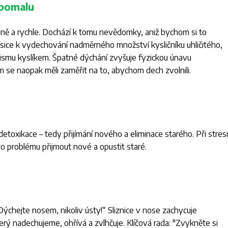
 pomalu
hně a rychle. Dochází k tomu nevědomky, aniž bychom si to
sice k vydechování nadměrného množství kysličníku uhličitého,
smu kyslíkem. Špatné dýchání zvyšuje fyzickou únavu
m se naopak měli zaměřit na to, abychom dech zvolnili.
etoxikace – tedy přijímání nového a eliminace starého. Při stres
o problému přijmout nové a opustit staré.
Dýchejte nosem, nikoliv ústy!“ Sliznice v nose zachycuje
erý nadechujeme, ohřívá a zvlhčuje. Klíčová rada: "Zvykněte si