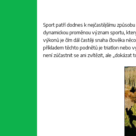
Sport patří dodnes k nejčastějšímu způsobu 
dynamickou proměnou význam sportu, který 
výkonů je čím dál častěji snaha člověka něc
příkladem těchto podnětů je triatlon nebo v
není zúčastnit se ani zvítězit, ale „dokázat to