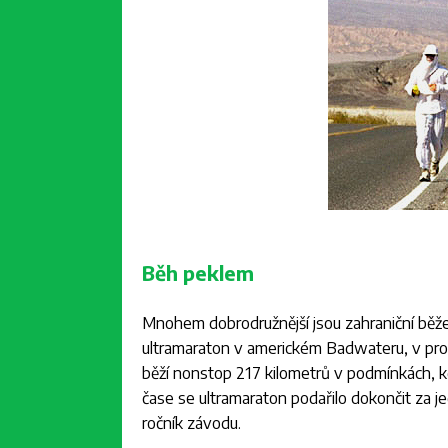
Běh peklem
Mnohem dobrodružnější jsou zahraniční běže
ultramaraton v americkém Badwateru, v prost
běží nonstop 217 kilometrů v podmínkách, k
čase se ultramaraton podařilo dokončit za j
ročník závodu.