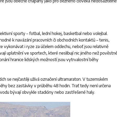
teré jsou obecně chápány jako pro běžného člověka nedosažitelné
ktivní sporty – fotbal, lední hokej, basketbal nebo volejbal.
hodné k navázání pracovních či obchodních kontaktů – tenis,
ze vykonávat i ryze za účelem oddechu, neboť jsou relativně
ají uplatnění ve sportech, které neslibují nic jiného než pověstn
ekonání hranice lidských možností jsou vytrvalostní běhy
ích se nejčastěji užívá označení ultramaraton. V tuzemském
í běhy bez zastávky v průběhu 48 hodin. Trať tedy není určena
ávodu bývají obvykle stadióny nebo zastřešené haly.