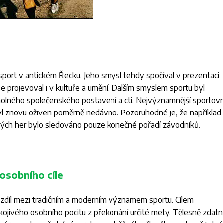
port v antickém Řecku. Jeho smysl tehdy spočíval v prezentaci
“ se projevoval i v kultuře a umění. Dalším smyslem sportu byl
cholného společenského postavení a cti. Nejvýznamnější sportovn
 byl znovu oživen poměrně nedávno. Pozoruhodné je, že například
ských her bylo sledováno pouze konečné pořadí závodníků.
 osobního cíle
ozdíl mezi tradičním a moderním významem sportu. Cílem
kojivého osobního pocitu z překonání určité mety. Tělesně zdatn