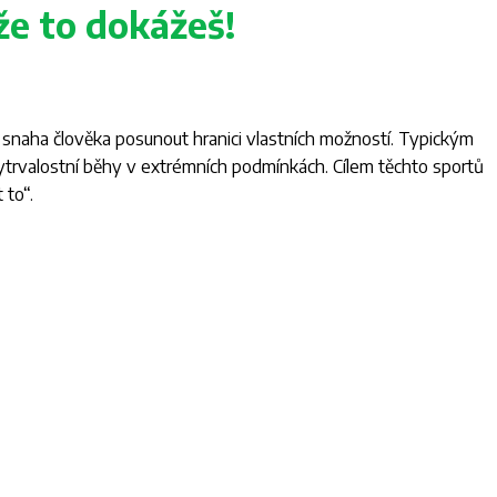
že to dokážeš!
i snaha člověka posunout hranici vlastních možností. Typickým
vytrvalostní běhy v extrémních podmínkách. Cílem těchto sportů
 to“.