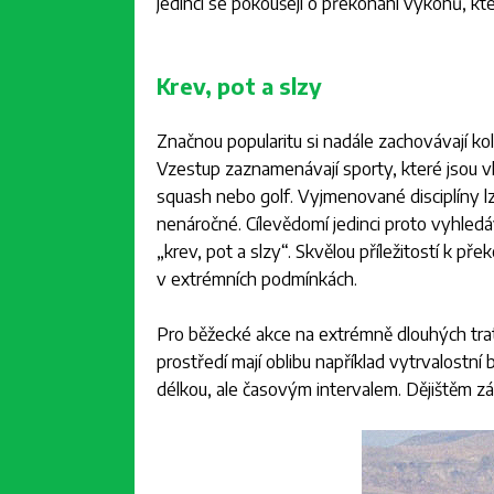
jedinci se pokoušejí o překonání výkonů, k
Krev, pot a slzy
Značnou popularitu si nadále zachovávají kole
Vzestup zaznamenávají sporty, které jsou v
squash nebo golf. Vyjmenované disciplíny l
nenáročné. Cílevědomí jedinci proto vyhledáv
„krev, pot a slzy“. Skvělou příležitostí k př
v extrémních podmínkách.
Pro běžecké akce na extrémně dlouhých trat
prostředí mají oblibu například vytrvalostn
délkou, ale časovým intervalem. Dějištěm z