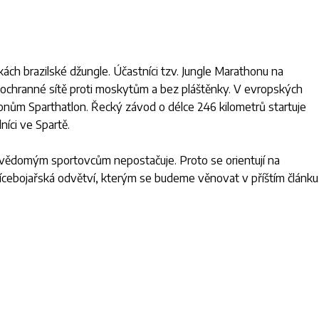
ách brazilské džungle. Účastníci tzv. Jungle Marathonu na
 ochranné sítě proti moskytům a bez pláštěnky. V evropských
tonům Sparthatlon. Řecký závod o délce 246 kilometrů startuje
níci ve Spartě.
evědomým sportovcům nepostačuje. Proto se orientují na
vícebojařská odvětví, kterým se budeme věnovat v příštím článku