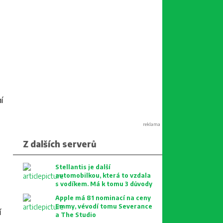
í
reklama
Z dalších serverů
Stellantis je další
automobilkou, která to vzdala
s vodíkem. Má k tomu 3 důvody
Apple má 81 nominací na ceny
Emmy, vévodí tomu Severance
í
a The Studio