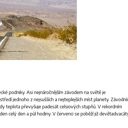
cké podniky. Asi nejnáročnějším závodem na světě je
ředí jednoho z nejsušších a nejteplejších míst planety. Závodníc
dy teplota převyšuje padesát celsiových stupňů. V rekordním
eden celý den a půl hodiny. V červenci se poběží již devětadvacát