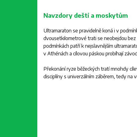
Navzdory dešti a moskytům
Ultramaraton se pravidelně koná i v podmínk
dvousetkilometrové trati se neobejdou bez
podmínkách patří k nejslavnějším ultramara
v Athénách a cílovou páskou probíhají závod
Překonání ryze běžeckých tratí mnohdy cíl
disciplíny s univerzálním záběrem, tedy na 