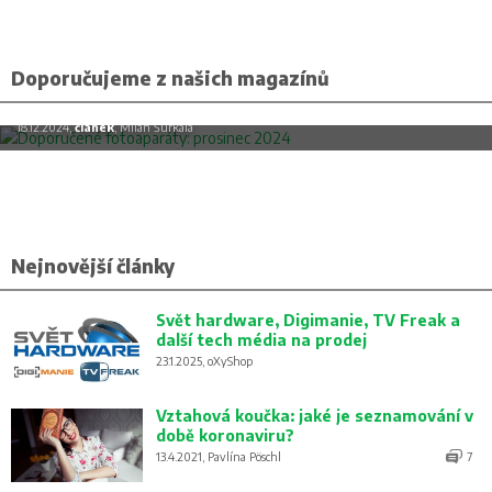
Doporučujeme z našich magazínů
Doporučené fotoaparáty: prosinec 2024
18.12.2024,
článek
, Milan Šurkala
Nejnovější články
Svět hardware, Digimanie, TV Freak a
další tech média na prodej
23.1.2025, oXyShop
Vztahová koučka: jaké je seznamování v
době koronaviru?
13.4.2021, Pavlína Pöschl
7