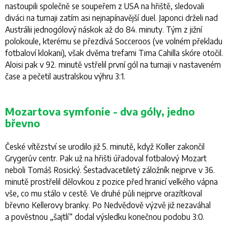
nastoupili společně se soupeřem z USA na hřiště, sledovali
diváci na turnaji zatím asi nejnapínavější duel. Japonci drželi nad
Austrálii jednogólový náskok až do 84. minuty. Tým z jižní
polokoule, kterému se přezdívá Socceroos (ve volném překladu
fotbaloví klokani), však dvěma trefami Tima Cahilla skóre otočil.
Aloisi pak v 92. minutě vstřelil první gól na turnaji v nastaveném
čase a pečetil australskou výhru 3:1.
Mozartova symfonie - dva góly, jedno
břevno
České vítězství se urodilo již 5. minutě, když Koller zakončil
Grygerův centr. Pak už na hřišti úřadoval fotbalový Mozart
neboli Tomáš Rosický. Šestadvacetiletý záložník nejprve v 36.
minutě prostřelil dělovkou z pozice před hranicí velkého vápna
vše, co mu stálo v cestě. Ve druhé půli nejprve orazítkoval
břevno Kellerovy branky. Po Nedvědově výzvě již nezaváhal
a pověstnou „šajtlí“ dodal výsledku konečnou podobu 3:0.