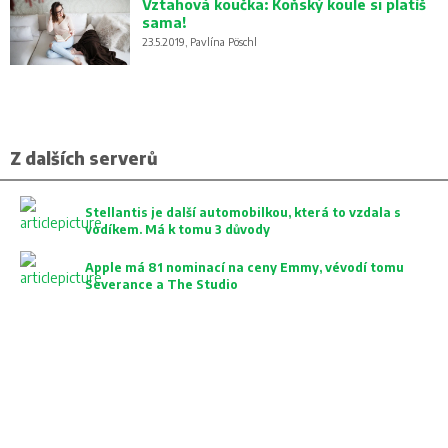
Vztahová koučka: Koňský koule si platíš
sama!
23.5.2019, Pavlína Pöschl
Z dalších serverů
Stellantis je další automobilkou, která to vzdala s
vodíkem. Má k tomu 3 důvody
Apple má 81 nominací na ceny Emmy, vévodí tomu
Severance a The Studio