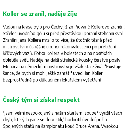
Koller se zranil, naděje žije
Vadou na kráse bylo pro Čechy již zmiňované Kollerovo zranění.
Střelec úvodního gólu si před přestávkou poranil stehenní sval.
Zranění Jana Kollera mrzí o to více, že útočník těsně před
mistrovstvím úspěšně ukončil rekonvalescenci po přetržení
křížových vazů. Fotka Kollera v bolestech a na nosítkách
obletěla svět. Naděje na další střelecké kousky čerstvé posily
Monaca na německém mistrovství je však stále živá. "
Existuje
šance, že bych si mohl ještě zahrát,
" uvedl Jan Koller
bezprostředně po důkladném lékařském vyšetření.
Český tým si získal respekt
"
Jsem velmi nespokojený s naším startem, soupeř využil všech
chyb, kterých jsme se dopustili
," hodnotil úvodní počin
Spojených států na šampionátu kouč Bruce Arena. Vysokou