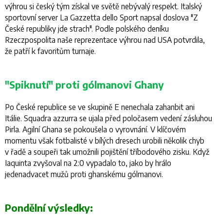
výhrou si český tým získal ve světě nebývalý respekt. Italský
sportovní server
La Gazzetta dello Sport
napsal doslova "
Z
České republiky jde strach
". Podle polského deníku
Rzeczpospolita
naše reprezentace výhrou nad USA potvrdila,
že patří k favoritům turnaje.
"Spiknutí" proti gólmanovi Ghany
Po České republice se ve skupině E nenechala zahanbit ani
Itálie. Squadra azzurra se ujala před poločasem vedení zásluhou
Pirla. Agilní Ghana se pokoušela o vyrovnání. V klíčovém
momentu však fotbalisté v bílých dresech urobili několik chyb
v řadě a soupeři tak umožnili pojištění tříbodového zisku. Když
Iaquinta zvyšoval na 2:0 vypadalo to, jako by hrálo
jedenadvacet mužů proti ghanskému gólmanovi.
Pondělní výsledky: