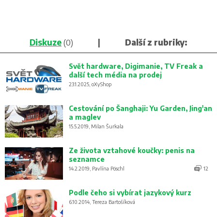
Diskuze
(0)
|
Další z rubriky:
Svět hardware, Digimanie, TV Freak a
další tech média na prodej
23.1.2025, oXyShop
Cestování po Šanghaji: Yu Garden, Jing'an
a maglev
15.5.2019, Milan Šurkala
Ze života vztahové koučky: penis na
seznamce
14.2.2019, Pavlína Pöschl
12
Podle čeho si vybírat jazykový kurz
6.10.2014, Tereza Bartošíková