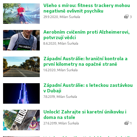
Všeho s mírou: fitness trackery mohou
negativně ovlivnit psychiku
29.9.2020, Milan Šurkala
3
Aerobním cvičením proti Alzheimerovi,
potvrzují vědci
8.6.2020, Milan Šurkala
Západní Austrálie: hraniční kontrola a
první kilometry na opačné straně
1.6.2020, Milan Šurkala
Západní Austrálie: s leteckou zastávkou
v Dubaji
7.8.2019, Milan Šurkala
Unlock! Zahrajte si karetní únikovku i
doma na stole
27.6.2019, Milan Šurkala
1