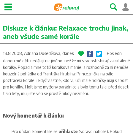
Diskuze k článku:
Relaxace trochu jinak,
aneb všude samé korále
18.8.2008, Adriana Dosedělová,
článek
Poslední
dobou mé děti nedělají nic jiného, než že mi s radostí sbírají zakutálené
korálky. Popadla mne totiž korálková mánie, a rozhodně za ni nemůže
kouzelná pohádka od Františka Hrubína: Princeznička na bále
poztrácela korále, i když vlastně, kdo ví, už i malé holčičky mají slabost
pro korálky. Holt jsme my ženy parádnice a bylo tomu tak i před deseti
tisíci lety, inu jisté věci se prostě nikdy nezmění…
Nový komentář k článku
Pro přidání komentáře se
přihlaste
(vpravo nahoře). Pokud