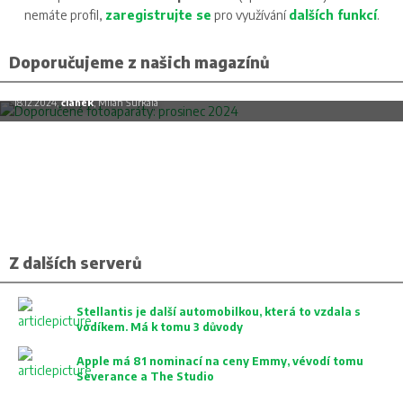
nemáte profil,
zaregistrujte se
pro využívání
dalších funkcí
.
Doporučujeme z našich magazínů
Doporučené fotoaparáty: prosinec 2024
18.12.2024,
článek
, Milan Šurkala
Z dalších serverů
Stellantis je další automobilkou, která to vzdala s
vodíkem. Má k tomu 3 důvody
Apple má 81 nominací na ceny Emmy, vévodí tomu
Severance a The Studio