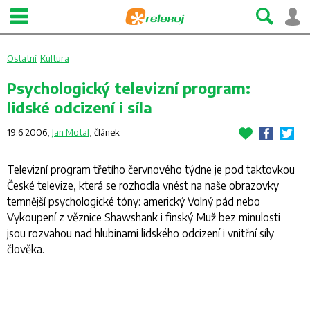
Ostatní
Kultura
Psychologický televizní program:
lidské odcizení i síla
19.6.2006,
Jan Motal
,
článek
Televizní program třetího červnového týdne je pod taktovkou
České televize, která se rozhodla vnést na naše obrazovky
temnější psychologické tóny: americký Volný pád nebo
Vykoupení z věznice Shawshank i finský Muž bez minulosti
jsou rozvahou nad hlubinami lidského odcizení i vnitřní síly
člověka.