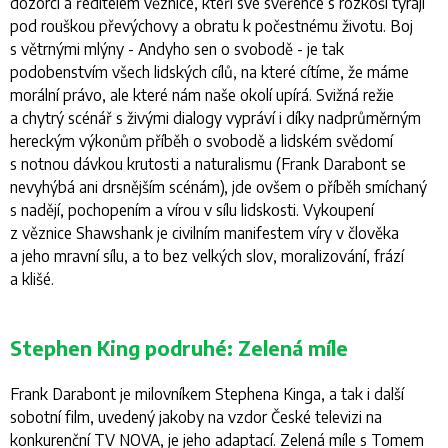
dozorci a ředitelem věznice, kteří své svěřence s rozkoší týrají
pod rouškou převýchovy a obratu k počestnému životu. Boj
s větrnými mlýny - Andyho sen o svobodě - je tak
podobenstvím všech lidských cílů, na které cítíme, že máme
morální právo, ale které nám naše okolí upírá. Svižná režie
a chytrý scénář s živými dialogy vypráví i díky nadprůměrným
hereckým výkonům příběh o svobodě a lidském svědomí
s notnou dávkou krutosti a naturalismu (Frank Darabont se
nevyhýbá ani drsnějším scénám), jde ovšem o příběh smíchaný
s nadějí, pochopením a vírou v sílu lidskosti.
Vykoupení
z věznice Shawshank
je civilním manifestem víry v člověka
a jeho mravní sílu, a to bez velkých slov, moralizování, frází
a klišé.
Stephen King podruhé: Zelená míle
Frank Darabont je milovníkem Stephena Kinga, a tak i další
sobotní film, uvedený jakoby na vzdor České televizi na
konkurenční TV NOVA, je jeho adaptací.
Zelená míle
s Tomem