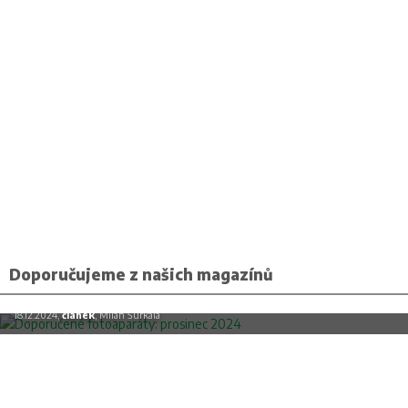
Doporučujeme z našich magazínů
Doporučené fotoaparáty: prosinec 2024
18.12.2024,
článek
, Milan Šurkala