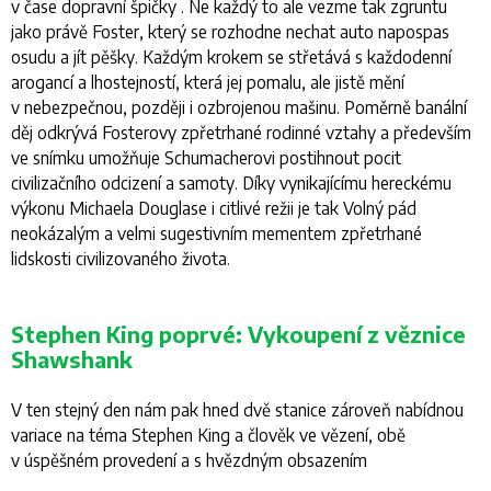
v čase dopravní špičky . Ne každý to ale vezme tak zgruntu
jako právě Foster, který se rozhodne nechat auto napospas
osudu a jít pěšky. Každým krokem se střetává s každodenní
arogancí a lhostejností, která jej pomalu, ale jistě mění
v nebezpečnou, později i ozbrojenou mašinu. Poměrně banální
děj odkrývá Fosterovy zpřetrhané rodinné vztahy a především
ve snímku umožňuje Schumacherovi postihnout pocit
civilizačního odcizení a samoty. Díky vynikajícímu hereckému
výkonu Michaela Douglase i citlivé režii je tak
Volný pád
neokázalým a velmi sugestivním mementem zpřetrhané
lidskosti civilizovaného života.
Stephen King poprvé: Vykoupení z věznice
Shawshank
V ten stejný den nám pak hned dvě stanice zároveň nabídnou
variace na téma Stephen King a člověk ve vězení, obě
v úspěšném provedení a s hvězdným obsazením