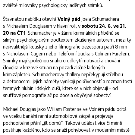
zvláště milovníky psychologicky laděných snímků.
Šťavnatou nabídku otevírá
Volný pád
Joela Schumachera
s Michaelem Douglasem v hlavní roli, v
sobotu 24. 6. ve 21.
20 na ČT1
. Schumacher je v žánru kriminálních příběhů se
silným psychologickým podtextem zkušeným autorem, mezi ty
nejkvalitnější kousky z jeho filmografie bezesporu patří
8 mm
s Nicholasem Cagem nebo
Telefonní budka
s Colinem Farellem.
Snímky mají společnou snahu o odkrytí motivací a chování
člověka v krizové situaci na pozadí akčně laděných
krimizápletek. Schumacherovy thrillery nepřekypují střelbou
a detonacemi, jejich náměty vynikají pokřiveností a rozmanitostí
temných hlubin lidských duší, které se v nich objevují – od
snuffové pornografie až po docela obyčejné sobectví.
Michael Douglas jako William Foster se ve
Volném pádu
ocitá
ve vcelku banální ranní automobilové zácpě a projevuje
pochopitelné přání „jít domů“. Taková událost více či méně
postihuje každého, kdo se snaží pohybovat v moderním městě