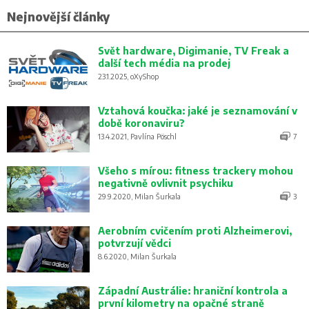
Nejnovější články
Svět hardware, Digimanie, TV Freak a
další tech média na prodej
23.1.2025, oXyShop
Vztahová koučka: jaké je seznamování v
době koronaviru?
13.4.2021, Pavlína Pöschl
7
Všeho s mírou: fitness trackery mohou
negativně ovlivnit psychiku
29.9.2020, Milan Šurkala
3
Aerobním cvičením proti Alzheimerovi,
potvrzují vědci
8.6.2020, Milan Šurkala
Západní Austrálie: hraniční kontrola a
první kilometry na opačné straně