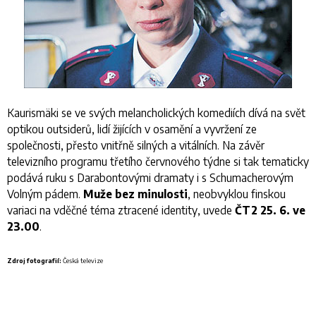
Kaurismäki se ve svých melancholických komediích dívá na svět
optikou outsiderů, lidí žijících v osamění a vyvržení ze
společnosti, přesto vnitřně silných a vitálních. Na závěr
televizního programu třetího červnového týdne si tak tematicky
podává ruku s Darabontovými dramaty i s Schumacherovým
Volným pádem.
Muže bez minulosti
, neobvyklou finskou
variaci na vděčné téma ztracené identity, uvede
ČT2 25. 6. ve
23.00
.
Zdroj f
otografií:
Če
ská televize