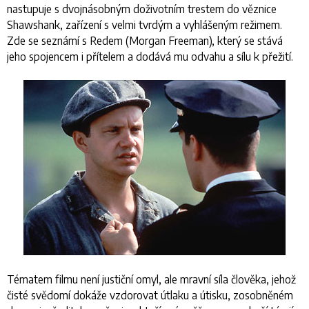
nastupuje s dvojnásobným doživotním trestem do věznice
Shawshank, zařízení s velmi tvrdým a vyhlášeným režimem.
Zde se seznámí s Redem (Morgan Freeman), který se stává
jeho spojencem i přítelem a dodává mu odvahu a sílu k přežití.
Tématem filmu není justiční omyl, ale mravní síla člověka, jehož
čisté svědomí dokáže vzdorovat útlaku a útisku, zosobněném