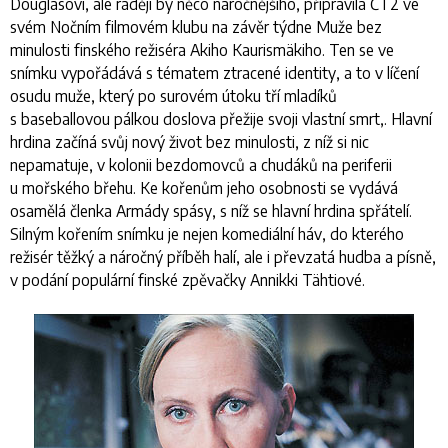
Douglasovi, ale raději by něco náročnějšího, připravila ČT2 ve
svém Nočním filmovém klubu na závěr týdne Muže bez
minulosti finského režiséra Akiho Kaurismäkiho. Ten se ve
snímku vypořádává s tématem ztracené identity, a to v líčení
osudu muže, který po surovém útoku tří mladíků
s baseballovou pálkou doslova přežije svoji vlastní smrt,. Hlavní
hrdina začíná svůj nový život bez minulosti, z níž si nic
nepamatuje, v kolonii bezdomovců a chudáků na periferii
u mořského břehu. Ke kořenům jeho osobnosti se vydává
osamělá členka Armády spásy, s níž se hlavní hrdina spřátelí.
Silným kořením snímku je nejen komediální háv, do kterého
režisér těžký a náročný příběh halí, ale i převzatá hudba a písně,
v podání populární finské zpěvačky Annikki Tähtiové.