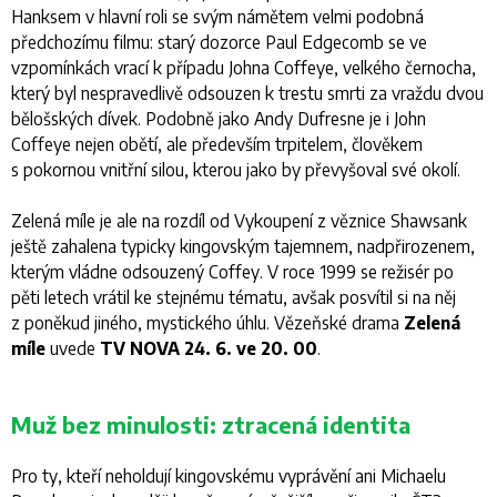
Hanksem v hlavní roli se svým námětem velmi podobná
předchozímu filmu: starý dozorce Paul Edgecomb se ve
vzpomínkách vrací k případu Johna Coffeye, velkého černocha,
který byl nespravedlivě odsouzen k trestu smrti za vraždu dvou
bělošských dívek. Podobně jako Andy Dufresne je i John
Coffeye nejen obětí, ale především trpitelem, člověkem
s pokornou vnitřní silou, kterou jako by převyšoval své okolí.
Zelená míle
je ale na rozdíl od
Vykoupení z věznice Shawsank
ještě zahalena typicky kingovským tajemnem, nadpřirozenem,
kterým vládne odsouzený Coffey. V roce 1999 se režisér po
pěti letech vrátil ke stejnému tématu, avšak posvítil si na něj
z poněkud jiného, mystického úhlu. Vězeňské drama
Zelená
míle
uvede
TV NOVA 24. 6. ve 20. 00
.
Muž bez minulosti: ztracená identita
Pro ty, kteří neholdují kingovskému vyprávění ani Michaelu