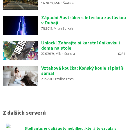
1.6.2020, Milan Šurkala
Západní Austrálie: s leteckou zastávkou
v Dubaji
7.8.2019, Milan Šurkala
Unlock! Zahrajte si karetní únikovku i
doma na stole
27.6.2019, Milan Šurkala
1
Vztahová koučka: Koňský koule si platíš
sama!
23.5.2019, Pavlína Pöschl
Z dalších serverů
Stellantis je další automobilkou, která to vzdala s