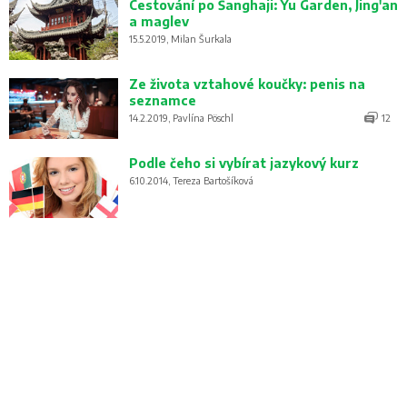
Cestování po Šanghaji: Yu Garden, Jing'an
a maglev
15.5.2019, Milan Šurkala
Ze života vztahové koučky: penis na
seznamce
14.2.2019, Pavlína Pöschl
12
Podle čeho si vybírat jazykový kurz
6.10.2014, Tereza Bartošíková