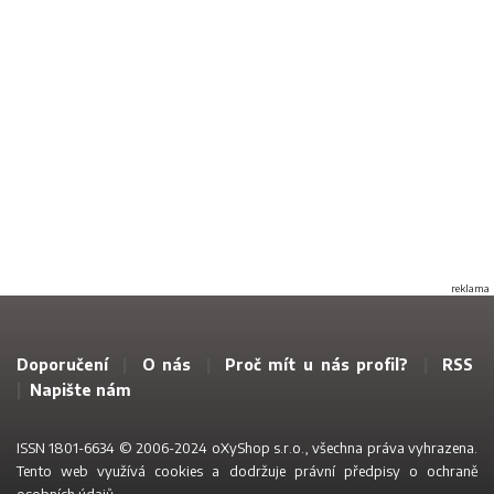
reklama
Doporučení
|
O nás
|
Proč mít u nás profil?
|
RSS
|
Napište nám
ISSN 1801-6634 © 2006-2024 oXyShop s.r.o., všechna práva vyhrazena.
Tento web využívá
cookies a dodržuje právní předpisy o ochraně