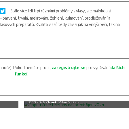
Stále více lidí trpí různými problémy s vlasy, ale málokdo si
 barvení, trvalá, melírování, žehlení, kulmování, prodlužování a
vých preparátů. Kvalita vlasů tedy závisí jak na vnější péči, tak na
ahoře). Pokud nemáte profil,
zaregistrujte se
pro využívání
dalších
funkcí
.
c
Doporučené telefony na focení: říjen
2024
21.10.2024,
článek
, Milan Šurkala