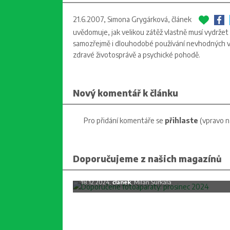
21.6.2007, Simona Grygárková,
článek
uvědomuje, jak velikou zátěž vlastně musí vydržet –
samozřejmě i dlouhodobé používání nevhodných vlaso
zdravé životosprávě a psychické pohodě.
Nový komentář k článku
Pro přidání komentáře se
přihlaste
(vpravo n
Doporučujeme z našich magazínů
Doporučené fotoaparáty: prosine
2024
18.12.2024,
článek
, Milan Šurkala