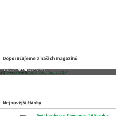
Doporučujeme z našich magazínů
Doporučené fotoaparáty: prosinec 2024
18.12.2024,
článek
, Milan Šurkala
Nejnovější články
Svět hardware, Digimanie, TV Freak a