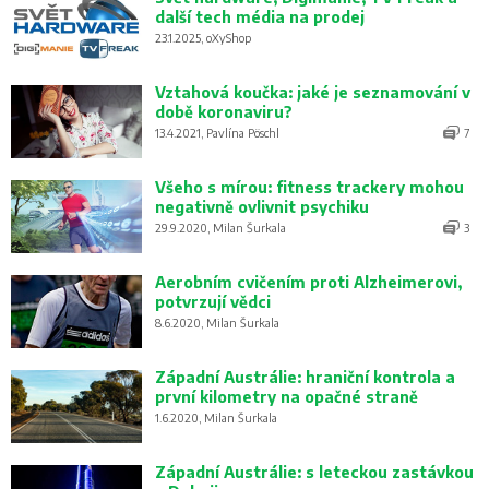
další tech média na prodej
23.1.2025, oXyShop
Vztahová koučka: jaké je seznamování v
době koronaviru?
13.4.2021, Pavlína Pöschl
7
Všeho s mírou: fitness trackery mohou
negativně ovlivnit psychiku
29.9.2020, Milan Šurkala
3
Aerobním cvičením proti Alzheimerovi,
potvrzují vědci
8.6.2020, Milan Šurkala
Západní Austrálie: hraniční kontrola a
první kilometry na opačné straně
1.6.2020, Milan Šurkala
Západní Austrálie: s leteckou zastávkou