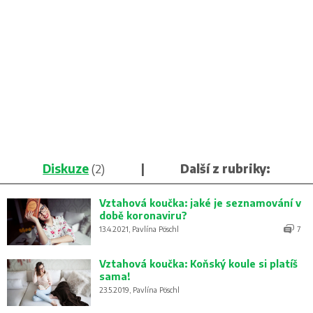
Diskuze
(2)
|
Další z rubriky:
Vztahová koučka: jaké je seznamování v
době koronaviru?
13.4.2021, Pavlína Pöschl
7
Vztahová koučka: Koňský koule si platíš
sama!
23.5.2019, Pavlína Pöschl