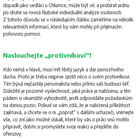
dopadli jako sedláci u Chlumce, může být víc a probírat jednu
po druhé se rovná hluboké individuální analýze osobnosti.
Z tohoto důvodu se v následujícím článku zaměříme na několik
relevantních informací, které by vám mohly při přijímacím
pohovoru pomoci.
Naslouchejte „protivníkovi“!
Kdo nemá v hlavě, musí mít hbitý jazyk a dar jasnozřivého
ducha. Proto je třeba nejprve zjistit něco o svém protivníkovi.
Tím bývá nejčastěji personalista nebo přímo váš budoucí šéf.
Důležité je pozorně vyslechnout, jaká práce je nabízena, a tím
pádem si okamžitě vyhodnotit, jestli odpovídáte požadavkům
na danou pozici. Pokud se vám zdá, že je nabízená příležitost
zajímavá, a chcete se o ni „poprat“ s dalšími uchazeči, vnímejte
vše, co zní jako možné úskalí, které by vás o práci snů mohlo
připravit, dobře si promyslete svoji reakci a přejděte do
ofenzivy.