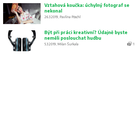
Vztahová koučka: úchylný fotograf se
nekonal
26.3.2019, Pavlína Pöschl
Být při práci kreativní? Údajně byste
neměli poslouchat hudbu
5.3.2019, Milan Šurkala
1