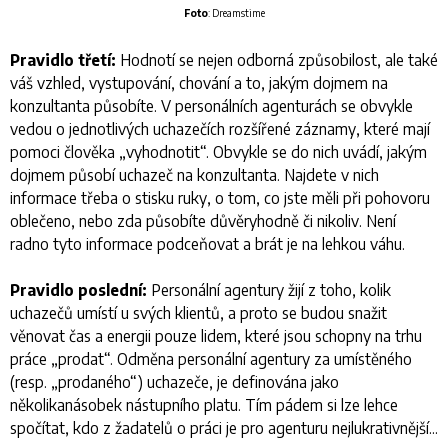
Foto
: Dreamstime
Pravidlo třetí:
Hodnotí se nejen odborná způsobilost, ale také
váš vzhled, vystupování, chování a to, jakým dojmem na
konzultanta působíte. V personálních agenturách se obvykle
vedou o jednotlivých uchazečích rozšířené záznamy, které mají
pomoci člověka „vyhodnotit“. Obvykle se do nich uvádí, jakým
dojmem působí uchazeč na konzultanta. Najdete v nich
informace třeba o stisku ruky, o tom, co jste měli při pohovoru
oblečeno, nebo zda působíte důvěryhodně či nikoliv. Není
radno tyto informace podceňovat a brát je na lehkou váhu.
Pravidlo poslední:
Personální agentury žijí z toho, kolik
uchazečů umístí u svých klientů, a proto se budou snažit
věnovat čas a energii pouze lidem, které jsou schopny na trhu
práce „prodat“. Odměna personální agentury za umístěného
(resp. „prodaného“) uchazeče, je definována jako
několikanásobek nástupního platu. Tím pádem si lze lehce
spočítat, kdo z žadatelů o práci je pro agenturu nejlukrativnější...