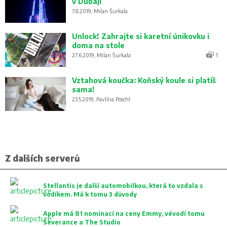
v Dubaji
7.8.2019, Milan Šurkala
Unlock! Zahrajte si karetní únikovku i
doma na stole
27.6.2019, Milan Šurkala
1
Vztahová koučka: Koňský koule si platíš
sama!
23.5.2019, Pavlína Pöschl
Z dalších serverů
Stellantis je další automobilkou, která to vzdala s
vodíkem. Má k tomu 3 důvody
Apple má 81 nominací na ceny Emmy, vévodí tomu
Severance a The Studio