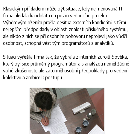
Klasickým příkladem může být situace, kdy nejmenovaná IT
firma hledala kandidáta na pozici vedoucího projektu.
Výběrovým řízením prošla desítka externích kandidátů s těmi
nejlepšími předpoklady v oblasti znalosti příslušného systému,
ale nikdo z nich se při osobním pohovoru neprojevil jako vůdčí
osobnost, schopná vést tým programátorů a analytiků.
Situaci vyřešila firma tak, že vybrala z interních zdrojů člověka,
který byl sice průměrný programátor a s analýzou neměl žádné
valné zkušenosti, ale zato měl osobní předpoklady pro vedení
kolektivu a ambice k postupu.