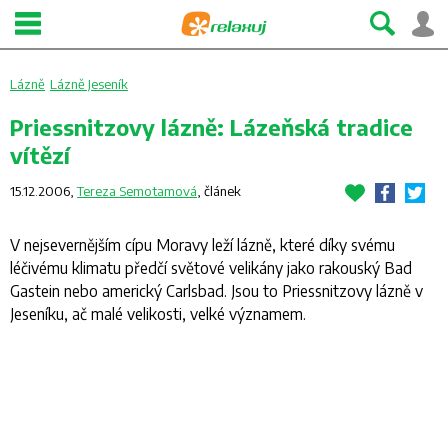
Lázně
Lázně Jeseník
Priessnitzovy lázně: Lázeňská tradice
vítězí
15.12.2006,
Tereza Semotamová
,
článek
V nejsevernějším cípu Moravy leží lázně, které díky svému
léčivému klimatu předčí světové velikány jako rakouský Bad
Gastein nebo americký Carlsbad. Jsou to Priessnitzovy lázně v
Jeseníku, ač malé velikosti, velké významem.