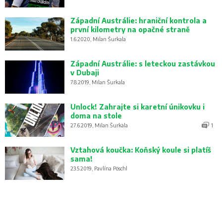
Západní Austrálie: hraniční kontrola a
první kilometry na opačné straně
1.6.2020, Milan Šurkala
Západní Austrálie: s leteckou zastávkou
v Dubaji
7.8.2019, Milan Šurkala
Unlock! Zahrajte si karetní únikovku i
doma na stole
27.6.2019, Milan Šurkala
1
Vztahová koučka: Koňský koule si platíš
sama!
23.5.2019, Pavlína Pöschl