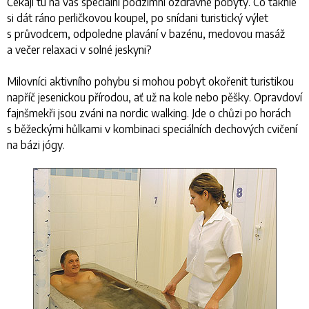
Čekají tu na vás speciální podzimní ozdravné pobyty. Co takhle
si dát ráno perličkovou koupel, po snídani turistický výlet
s průvodcem, odpoledne plavání v bazénu, medovou masáž
a večer relaxaci v solné jeskyni?
Milovníci aktivního pohybu si mohou pobyt okořenit turistikou
napříč jesenickou přírodou, ať už na kole nebo pěšky. Opravdoví
fajnšmekři jsou zváni na nordic walking. Jde o chůzi po horách
s běžeckými hůlkami v kombinaci speciálních dechových cvičení
na bázi jógy.