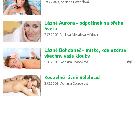
29.7.2009, Adriana Dosedělová
Lázně Aurora – odpočinek na břehu
Světa
25.7.2009, Vaclava Medalová Hůdová
Lázně Bohdaneč – místo, kde ozdraví
všechny vaše klouby
19.6.2009, Adriana Dosedělová
1
Kouzelné lázně Bělohrad
25.3.2009, Adriana Dosedělová