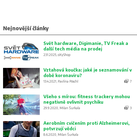
Nejnovější články
Svět hardware, Digimanie, TV Freak a
další tech média na prodej
23.1.2025, oXyShop
Vztahová koučka: jaké je seznamování v
době koronaviru?
13.4.2021, Pavlína Pöschl
7
Všeho s mírou: fitness trackery mohou
negativně ovlivnit psychiku
29.9.2020, Milan Šurkala
3
Aerobním cvičením proti Alzheimerovi,
potvrzují vědci
8.6.2020, Milan Šurkala