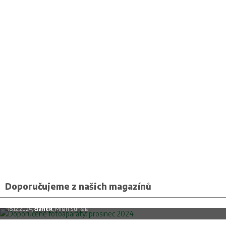
Doporučujeme z našich magazínů
Doporučené fotoaparáty: prosinec 2024
18.12.2024,
článek
, Milan Šurkala