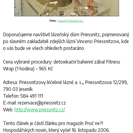
Foto:
Lázně Priessnitz a.s.
Doporučujeme navštívit lázeňský dům Priessnitz, pojmenovaný
po slavném zakladateli zdejších lázní Vincenci Priessnitzovi, kde
o vás bude ve všech ohledech postaráno.
Cena vybrané procedury: detoxikační bahenní zábal Fitness
Wrap (1 hodina) – 965 Kč
Adresa: Priessnitzovy léčebné lázně a. s.
,
Priessnitzova 12/299,
790 03 Jeseník
Telefon: 584 491 111
E-mail: rezervace@priessnitz.cz
Web:
http://www.priessnitz.cz/
Tento článek je částí článku pro magazín Proč ne?!
Hospodářských novin, který vyšel 16. listopadu 2006.