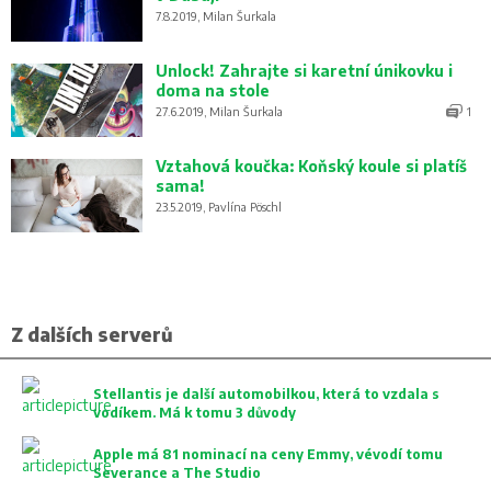
7.8.2019, Milan Šurkala
Unlock! Zahrajte si karetní únikovku i
doma na stole
27.6.2019, Milan Šurkala
1
Vztahová koučka: Koňský koule si platíš
sama!
23.5.2019, Pavlína Pöschl
Z dalších serverů
Stellantis je další automobilkou, která to vzdala s
vodíkem. Má k tomu 3 důvody
Apple má 81 nominací na ceny Emmy, vévodí tomu
Severance a The Studio