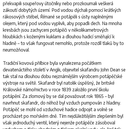
překvapili soupeřovy útočníky nebo prozkoumali veškerá
zákoutí dobytých území. Pod vodou dýchali pomocí krátkých
rákosových stébel, Římané se potápěli s ústy naplněnými
olejem, který pod vodou vyplivli, aby popadli dech. Na mnoha
kresbách jsou zachyceni potápěči v několikametrových
hloubkách s koženými kuklami a dlouhou hadicí směřující k
hladině – to však fungovat nemohlo, protože rozdíl tlaků by to
neumožňoval.
Tradiční kovová přilbice byla vynalezena počátkem
devatenáctého století v Anglii, objevitel skafandru John Dean se
tak stal na dlouhou dobu nejznámějším výrobcem potápěčské
výstroje na světě. Skafandr byl natolik úspěšný, že britské
Královské námořnictvo v roce 1839 založilo první školu
potápění. Za zlomový by se dal považovat rok 1865 – byl
navrhnut skafandr, do něhož byl vzduch pumpován z hladiny.
Potápěč se mohl od vzduchové hadice odpojit a volně se
procházet po mořském dně. Tím nejdůležitějším zlepšením byl
však jednoduchý ventil, který nejenže potápěče zásoboval