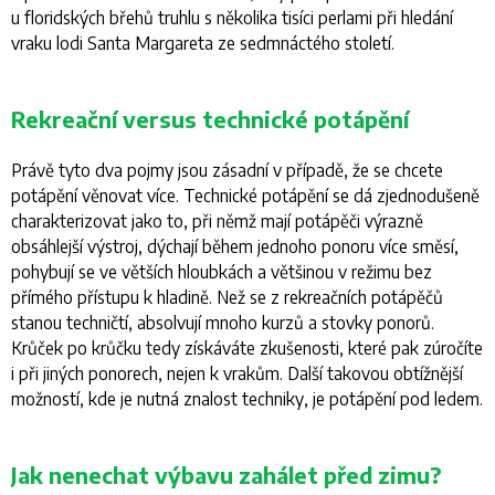
u floridských břehů truhlu s několika tisíci perlami při hledání
vraku lodi Santa Margareta ze sedmnáctého století.
Rekreační versus technické potápění
Právě tyto dva pojmy jsou zásadní v případě, že se chcete
potápění věnovat více. Technické potápění se dá zjednodušeně
charakterizovat jako to, při němž mají potápěči výrazně
obsáhlejší výstroj, dýchají během jednoho ponoru více směsí,
pohybují se ve větších hloubkách a většinou v režimu bez
přímého přístupu k hladině. Než se z rekreačních potápěčů
stanou techničtí, absolvují mnoho kurzů a stovky ponorů.
Krůček po krůčku tedy získáváte zkušenosti, které pak zúročíte
i při jiných ponorech, nejen k vrakům. Další takovou obtížnější
možností, kde je nutná znalost techniky, je potápění pod ledem.
Jak nenechat výbavu zahálet před zimu?