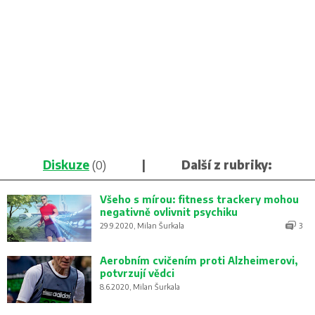
Diskuze
(0)
|
Další z rubriky:
Všeho s mírou: fitness trackery mohou
negativně ovlivnit psychiku
29.9.2020, Milan Šurkala
3
Aerobním cvičením proti Alzheimerovi,
potvrzují vědci
8.6.2020, Milan Šurkala