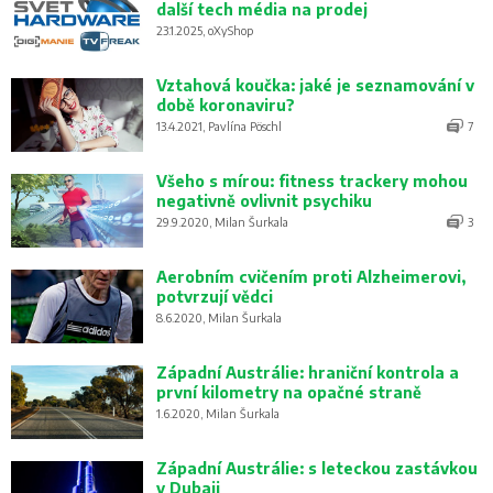
další tech média na prodej
23.1.2025, oXyShop
Vztahová koučka: jaké je seznamování v
době koronaviru?
13.4.2021, Pavlína Pöschl
7
Všeho s mírou: fitness trackery mohou
negativně ovlivnit psychiku
29.9.2020, Milan Šurkala
3
Aerobním cvičením proti Alzheimerovi,
potvrzují vědci
8.6.2020, Milan Šurkala
Západní Austrálie: hraniční kontrola a
první kilometry na opačné straně
1.6.2020, Milan Šurkala
Západní Austrálie: s leteckou zastávkou
v Dubaji