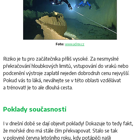
Foto:
www.adrex.cz
Riziko je tu pro začátečníka příliš vysoké. Za nesmyslné
překračování hloubkových limitů, vstupování do vraků nebo
podcenění výstroje zaplatil nejeden dobrodruh cenu nejvyšší.
Pokud vás to láká, neváhejte se v této oblasti vzdělávat
a trénovat! Je to ale dlouhá cesta.
Poklady současnosti
I v dnešní době se dají objevit poklady! Dokazuje to tedy fakt,
že mořské dno má stále čím překvapovat. Stalo se tak
v polovině června letošního roku, kdy potápěči našli