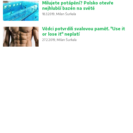
Milujete potápění? Polsko otevře
nejhlubší bazén na světě
18.3.2019, Milan Šurkala
Vědci potvrdili svalovou paměť. "Use it
or lose it" neplatí
27.2.2019, Milan Šurkala