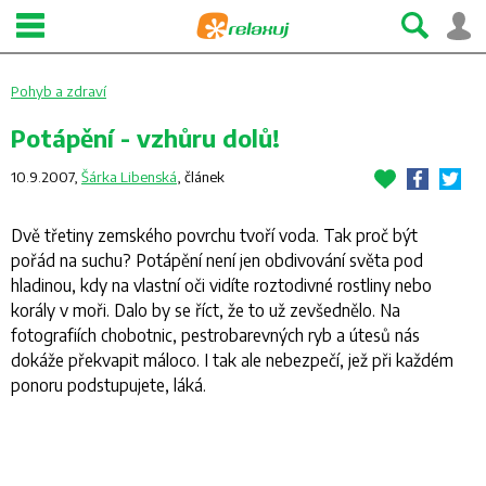
Pohyb a zdraví
Potápění - vzhůru dolů!
10.9.2007,
Šárka Libenská
,
článek
Dvě třetiny zemského povrchu tvoří voda. Tak proč být
pořád na suchu? Potápění není jen obdivování světa pod
hladinou, kdy na vlastní oči vidíte roztodivné rostliny nebo
korály v moři. Dalo by se říct, že to už zevšednělo. Na
fotografiích chobotnic, pestrobarevných ryb a útesů nás
dokáže překvapit máloco. I tak ale nebezpečí, jež při každém
ponoru podstupujete, láká.