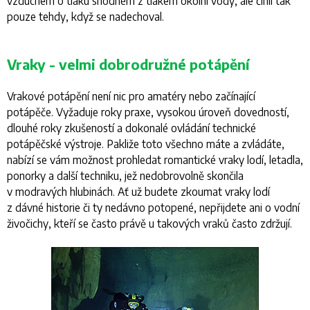
vzduchem o tlaku shodném z tlakem okolní vody, ale činil tak
pouze tehdy, když se nadechoval.
Vraky - velmi dobrodružné potápění
Vrakové potápění není nic pro amatéry nebo začínající
potápěče. Vyžaduje roky praxe, vysokou úroveň dovedností,
dlouhé roky zkušeností a dokonalé ovládání technické
potápěčské výstroje. Pakliže toto všechno máte a zvládáte,
nabízí se vám možnost prohledat romantické vraky lodí, letadla,
ponorky a další techniku, jež nedobrovolně skončila
v modravých hlubinách. Ať už budete zkoumat vraky lodí
z dávné historie či ty nedávno potopené, nepřijdete ani o vodní
živočichy, kteří se často právě u takových vraků často zdržují.