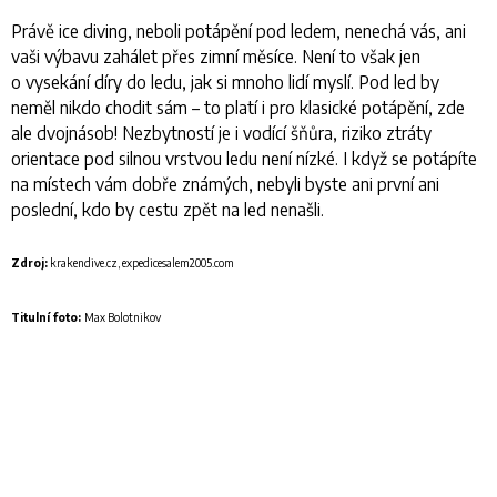
Právě ice diving, neboli potápění pod ledem, nenechá vás, ani
vaši výbavu zahálet přes zimní měsíce. Není to však jen
o vysekání díry do ledu, jak si mnoho lidí myslí. Pod led by
neměl nikdo chodit sám – to platí i pro klasické potápění, zde
ale dvojnásob! Nezbytností je i vodící šňůra, riziko ztráty
orientace pod silnou vrstvou ledu není nízké. I když se potápíte
na místech vám dobře známých, nebyli byste ani první ani
poslední, kdo by cestu zpět na led nenašli.
Zdroj:
krakendive.cz, expedicesalem2005.com
Titulní foto:
Max Bolotnikov