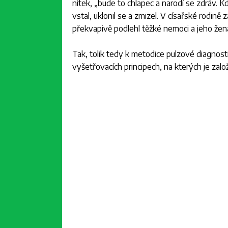
nitek,
„bude to chlapec a narodí se zdráv. Kd
vstal, uklonil se a zmizel. V císařské rodině
překvapivě podlehl těžké nemoci a jeho žena p
Tak, tolik tedy k metodice pulzové diagnostiky
vyšetřovacích principech, na kterých je zalo