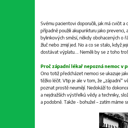
Svému pacientovi doporučili, jak má cvičit a c
případně použili akupunkturu jako prevenci, 
bylinkových směsí, někdy obohacených o řád
žluč nebo zmijí jed. No a co se stalo, když 
dostávat výplatu…. Neměli by se z toho troš
Proč západní lékař nepozná nemoc v 
Ono totiž předcházet nemoci se ukazuje jako
těžko léčit. Vtip je ale v tom, že „západní
poznat prostě neumějí. Nedokáží to dokonce 
a nejdražších výstřelků vědy a techniky, sl
a podobně. Takže - bohužel – zatím máme s