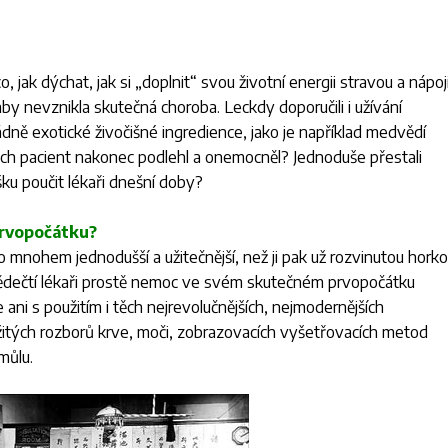
o, jak dýchat, jak si „doplnit“ svou životní energii stravou a nápoji
aby nevznikla skutečná choroba. Leckdy doporučili i užívání
ně exotické živočišné ingredience, jako je například medvědí
jejich pacient nakonec podlehl a onemocněl? Jednoduše přestali
ku poučit lékaři dnešní doby?
prvopočátku?
 mnohem jednodušší a užitečnější, než ji pak už rozvinutou horko
“ vědečtí lékaři prostě nemoc ve svém skutečném prvopočátku
ani s použitím i těch nejrevolučnějších, nejmodernějších
ožitých rozborů krve, moči, zobrazovacích vyšetřovacích metod
můlu.