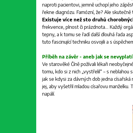
naproti pacientovi, jemně uchopí jeho zápěst
řekne diagnózu. Famózní, že? Ale skutečně t
Existuje více než sto druhů chorobnýc
frekvence, plnost či prázdnota… Každý orgán
tepny, a k tomu se řadí další dlouhá řada asp
tuto fascinující techniku osvojili a s úspěche
Příběh na závěr - aneb jak se nevyplatí 
Ve starověké Číně požívali lékaři neobyčejn
tomu, kdo si z nich „vystřelil“ – s neblahou s
jak se kdysi za dávných dob jedna císařská r
jej, aby vyšetřil mladou císařovu manželku. Ta
napálí.