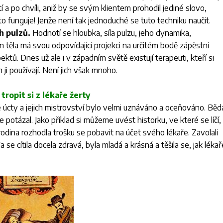
í a po chvíli, aniž by se svým klientem prohodil jediné slovo,
o funguje! Jenže není tak jednoduché se tuto techniku naučit.
h pulzů.
Hodnotí se hloubka, síla pulzu, jeho dynamika,
 těla má svou odpovídající projekci na určitém bodě zápěstní
ektů. Dnes už ale i v západním světě existují terapeuti, kteří si
m ji používají. Není jich však mnoho.
tropit si z lékaře žerty
é úcty a jejich mistrovství bylo velmi uznáváno a oceňováno. Běd
e potázal. Jako příklad si můžeme uvést historku, ve které se líčí,
odina rozhodla trošku se pobavit na účet svého lékaře. Zavolali
 se cítila docela zdravá, byla mladá a krásná a těšila se, jak lékař