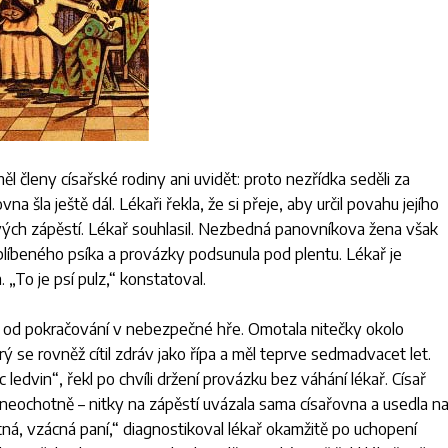
 členy císařské rodiny ani uvidět: proto nezřídka seděli za
vna šla ještě dál. Lékaři řekla, že si přeje, aby určil povahu jejího
vých zápěstí. Lékař souhlasil. Nezbedná panovníkova žena však
líbeného psíka a provázky podsunula pod plentu. Lékař je
m.
„To je psí pulz,“
konstatoval.
dilo od pokračování v nebezpečné hře. Omotala nitečky okolo
 se rovněž cítil zdráv jako řípa a měl teprve sedmadvacet let.
 ledvin“
, řekl po chvíli držení provázku bez váhání lékař. Císař
ž neochotně – nitky na zápěstí uvázala sama císařovna a usedla n
tn
á
, vzácná paní,“
diagnostikoval lékař okamžitě po uchopení