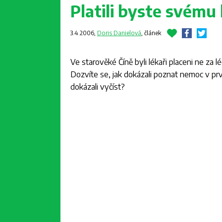
Platili byste svému l
3.4.2006,
Doris Danielová
,
článek
Ve starověké Číně byli lékaři placeni ne za lé
Dozvíte se, jak dokázali poznat nemoc v pr
dokázali vyčíst?