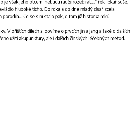
o je však jeho otcem, nebudu raději rozebírat….“
řekl lékař suše,
 zavládlo hluboké ticho. Do roka a do dne mladý císař zcela
orodila… Co se s ní stalo pak, o tom již historka mlčí.
. V příštích dílech si povíme o prvcích jin a jang a také o dalších
ženo užití akupunktury, ale i dalších čínských léčebných metod.