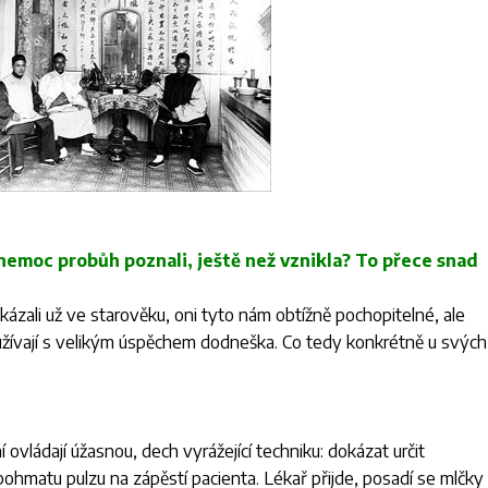
e nemoc probůh poznali, ještě než vznikla? To přece snad
kázali už ve starověku, oni tyto nám obtížně pochopitelné, ale
žívají s velikým úspěchem dodneška. Co tedy konkrétně u svých
 ovládají úžasnou, dech vyrážející techniku: dokázat určit
pohmatu pulzu na zápěstí pacienta. Lékař přijde, posadí se mlčky