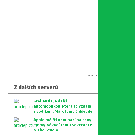
reklama
Z dalších serverů
Stellantis je další
automobilkou, která to vzdala
s vodíkem. Má k tomu 3 důvody
Apple má 81 nominací na ceny
Emmy, vévodí tomu Severance
a The Studio