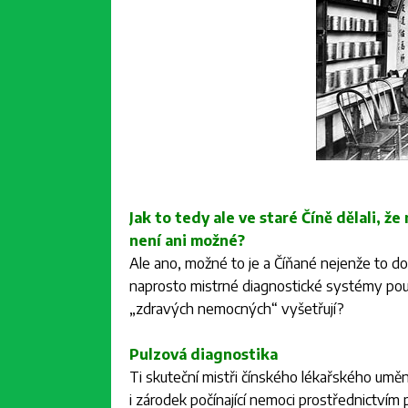
Jak to tedy ale ve staré Číně dělali, ž
není ani možné?
Ale ano, možné to je a Číňané nejenže to do
naprosto mistrné diagnostické systémy pou
„zdravých nemocných“ vyšetřují?
Pulzová diagnostika
Ti skuteční mistři čínského lékařského umění
i zárodek počínající nemoci prostřednictvím 