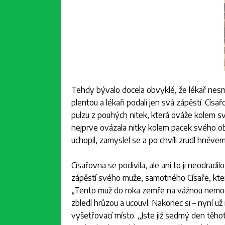
Tehdy bývalo docela obvyklé, že lékař nesměl
plentou a lékaři podali jen svá zápěstí. Císařo
pulzu z pouhých nitek, která ováže kolem s
nejprve ovázala nitky kolem pacek svého ob
uchopil, zamyslel se a po chvíli zrudl hněve
Císařovna se podivila, ale ani to ji neodra
zápěstí svého muže, samotného Císaře, který
„Tento muž do roka zemře na vážnou nemoc
zbledl hrůzou a ucouvl. Nakonec si – nyní u
vyšetřovací místo.
„Jste již sedmý den těho