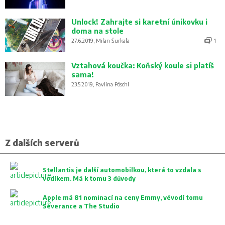
Unlock! Zahrajte si karetní únikovku i
doma na stole
27.6.2019, Milan Šurkala
1
Vztahová koučka: Koňský koule si platíš
sama!
23.5.2019, Pavlína Pöschl
Z dalších serverů
Stellantis je další automobilkou, která to vzdala s
vodíkem. Má k tomu 3 důvody
Apple má 81 nominací na ceny Emmy, vévodí tomu
Severance a The Studio