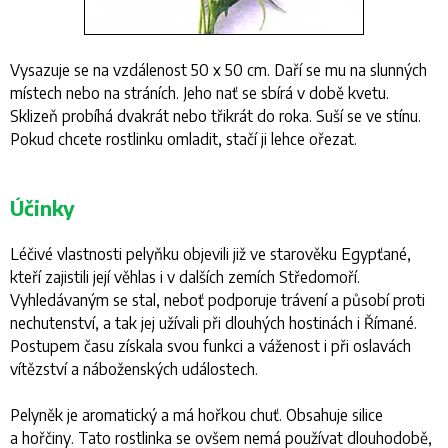
Vysazuje se na vzdálenost 50 x 50 cm. Daří se mu na slunných
místech nebo na stráních. Jeho nať se sbírá v době kvetu.
Sklizeň probíhá dvakrát nebo třikrát do roka. Suší se ve stínu.
Pokud chcete rostlinku omladit, stačí ji lehce ořezat.
Účinky
Léčivé vlastnosti pelyňku objevili již ve starověku Egypťané,
kteří zajistili její věhlas i v dalších zemích Středomoří.
Vyhledávaným se stal, neboť podporuje trávení a působí proti
nechutenství, a tak jej užívali při dlouhých hostinách i Římané.
Postupem času získala svou funkci a váženost i při oslavách
vítězství a náboženských událostech.
Pelyněk je aromatický a má hořkou chuť. Obsahuje silice
a hořčiny. Tato rostlinka se ovšem nemá používat dlouhodobě,