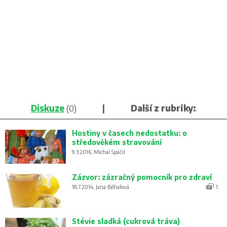
Diskuze
(0)
|
Další z rubriky:
Hostiny v časech nedostatku: o
středověkém stravování
9.3.2016, Michal Spáčil
Zázvor: zázračný pomocník pro zdraví
18.7.2014, Jana Běhalová
1
Stévie sladká (cukrová tráva)