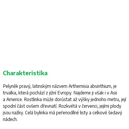
Charakteristika
Pelyněk pravý, latinským názvem
Arthemisia absinthium
, je
trvalka, která pochází z jižní Evropy. Najdeme ji však i v Asii
a Americe. Rostlinka může dorůstat až výšky jednoho metru, její
spodní část ovšem dřevnatí. Rozkvétá v červenci, jejími plody
jsou nažky. Celá bylinka má peřenodílné listy a celkově šedavý
nádech.