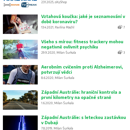
23.1.2025, oXyShop
Vztahová koučka: jaké je seznamování v
době koronaviru?
13.4.2021, Pavlína Pöschl
7
Všeho s mírou: fitness trackery mohou
negativně ovlivnit psychiku
29.9.2020, Milan Šurkala
3
Aerobním cvičením proti Alzheimerovi,
potvrzují vědci
8.6.2020, Milan Šurkala
Západní Austrálie: hraniční kontrola a
první kilometry na opačné straně
1.6.2020, Milan Šurkala
Západní Austrálie: s leteckou zastávkou
v Dubaji
7.8.2019, Milan Šurkala