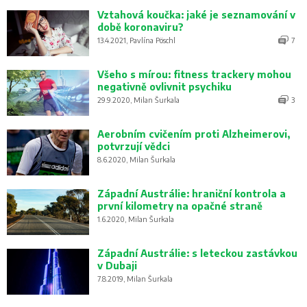
Vztahová koučka: jaké je seznamování v
době koronaviru?
13.4.2021, Pavlína Pöschl
7
Všeho s mírou: fitness trackery mohou
negativně ovlivnit psychiku
29.9.2020, Milan Šurkala
3
Aerobním cvičením proti Alzheimerovi,
potvrzují vědci
8.6.2020, Milan Šurkala
Západní Austrálie: hraniční kontrola a
první kilometry na opačné straně
1.6.2020, Milan Šurkala
Západní Austrálie: s leteckou zastávkou
v Dubaji
7.8.2019, Milan Šurkala