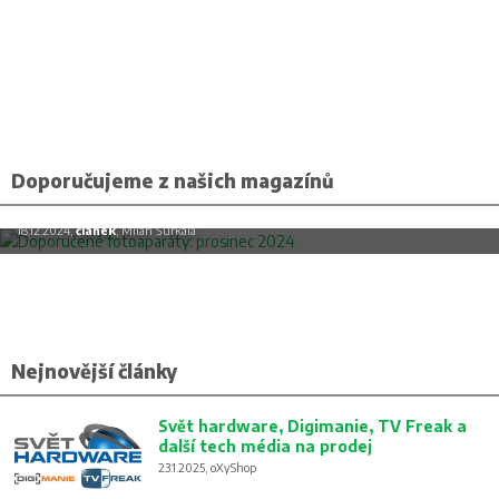
Doporučujeme z našich magazínů
Doporučené fotoaparáty: prosinec 2024
18.12.2024,
článek
, Milan Šurkala
Nejnovější články
Svět hardware, Digimanie, TV Freak a
další tech média na prodej
23.1.2025, oXyShop