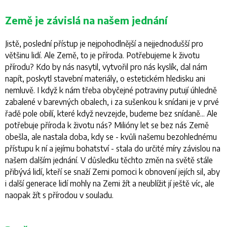
Země je závislá na našem jednání
Jistě, poslední přístup je nejpohodlnější a nejjednodušší pro
většinu lidí. Ale Země, to je příroda. Potřebujeme k životu
přírodu? Kdo by nás nasytil, vytvořil pro nás kyslík, dal nám
napít, poskytl stavební materiály, o estetickém hledisku ani
nemluvě. I když k nám třeba obyčejné potraviny putují úhledně
zabalené v barevných obalech, i za sušenkou k snídani je v prvé
řadě pole obilí, které když nevzejde, budeme bez snídaně... Ale
potřebuje příroda k životu nás? Milióny let se bez nás Země
obešla, ale nastala doba, kdy se - kvůli našemu bezohlednému
přístupu k ní a jejímu bohatství - stala do určité míry závislou na
našem dalším jednání. V důsledku těchto změn na světě stále
přibývá lidí, kteří se snaží Zemi pomoci k obnovení jejích sil, aby
i další generace lidí mohly na Zemi žít a neublížit jí ještě víc, ale
naopak žít s přírodou v souladu.