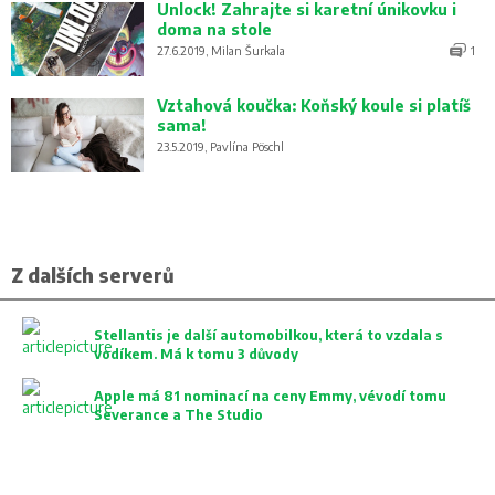
Unlock! Zahrajte si karetní únikovku i
doma na stole
27.6.2019, Milan Šurkala
1
Vztahová koučka: Koňský koule si platíš
sama!
23.5.2019, Pavlína Pöschl
Z dalších serverů
Stellantis je další automobilkou, která to vzdala s
vodíkem. Má k tomu 3 důvody
Apple má 81 nominací na ceny Emmy, vévodí tomu
Severance a The Studio