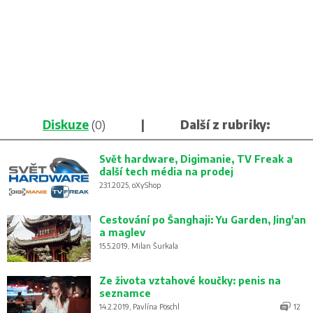
Diskuze
(0)
|
Další z rubriky:
Svět hardware, Digimanie, TV Freak a
další tech média na prodej
23.1.2025, oXyShop
Cestování po Šanghaji: Yu Garden, Jing'an
a maglev
15.5.2019, Milan Šurkala
Ze života vztahové koučky: penis na
seznamce
14.2.2019, Pavlína Pöschl
12