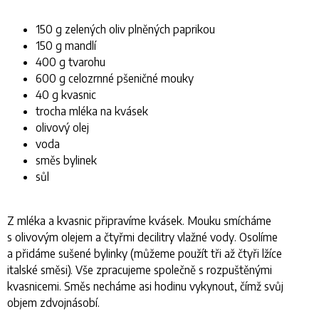
150 g zelených oliv plněných paprikou
150 g mandlí
400 g tvarohu
600 g celozrnné pšeničné mouky
40 g kvasnic
trocha mléka na kvásek
olivový olej
voda
směs bylinek
sůl
Z mléka a kvasnic připravíme kvásek. Mouku smícháme
s olivovým olejem a čtyřmi decilitry vlažné vody. Osolíme
a přidáme sušené bylinky (můžeme použít tři až čtyři lžíce
italské směsi). Vše zpracujeme společně s rozpuštěnými
kvasnicemi. Směs necháme asi hodinu vykynout, čímž svůj
objem zdvojnásobí.