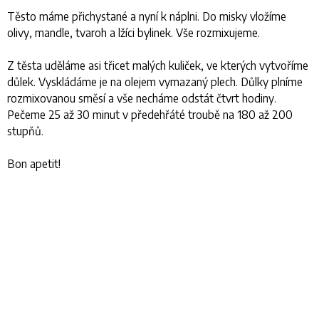
Těsto máme přichystané a nyní k náplni. Do misky vložíme
olivy, mandle, tvaroh a lžíci bylinek. Vše rozmixujeme.
Z těsta uděláme asi třicet malých kuliček, ve kterých vytvoříme
důlek. Vyskládáme je na olejem vymazaný plech. Důlky plníme
rozmixovanou směsí a vše necháme odstát čtvrt hodiny.
Pečeme 25 až 30 minut v předehřáté troubě na 180 až 200
stupňů.
Bon apetit!