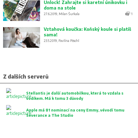
Unlock! Zahrajte si karetní únikovku i
doma na stole
27.6.2019, Milan Šurkala
1
Vztahová koučka: Koňský koule si platíš
sama!
23.5.2019, Pavlína Pöschl
Z dalších serverů
Stellantis je další automobilkou, která to vzdala s
vodíkem. Má k tomu 3 důvody
Apple má 81 nominací na ceny Emmy, vévodí tomu
Severance a The Studio