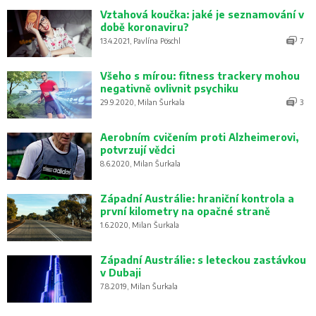
Vztahová koučka: jaké je seznamování v
době koronaviru?
13.4.2021, Pavlína Pöschl
7
Všeho s mírou: fitness trackery mohou
negativně ovlivnit psychiku
29.9.2020, Milan Šurkala
3
Aerobním cvičením proti Alzheimerovi,
potvrzují vědci
8.6.2020, Milan Šurkala
Západní Austrálie: hraniční kontrola a
první kilometry na opačné straně
1.6.2020, Milan Šurkala
Západní Austrálie: s leteckou zastávkou
v Dubaji
7.8.2019, Milan Šurkala