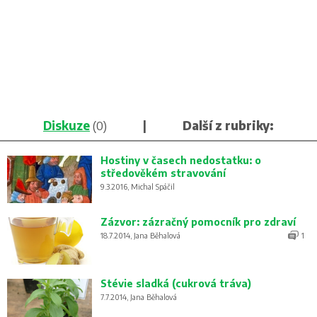
Diskuze
(0)
|
Další z rubriky:
Hostiny v časech nedostatku: o
středověkém stravování
9.3.2016, Michal Spáčil
Zázvor: zázračný pomocník pro zdraví
18.7.2014, Jana Běhalová
1
Stévie sladká (cukrová tráva)
7.7.2014, Jana Běhalová