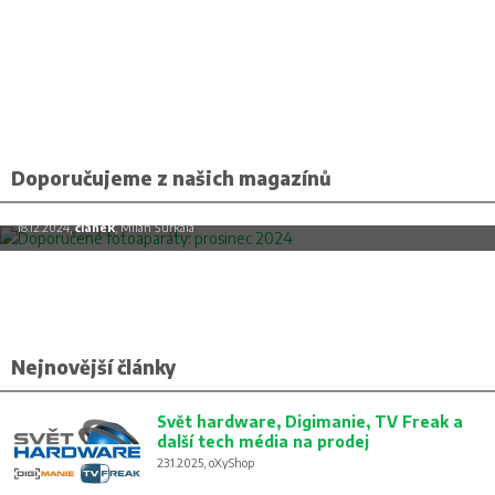
Doporučujeme z našich magazínů
Doporučené fotoaparáty: prosinec 2024
18.12.2024,
článek
, Milan Šurkala
Nejnovější články
Svět hardware, Digimanie, TV Freak a
další tech média na prodej
23.1.2025, oXyShop