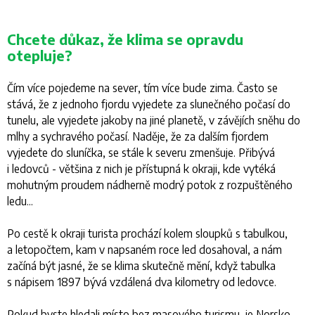
Chcete důkaz, že klima se opravdu
otepluje?
Čím více pojedeme na sever, tím více bude zima. Často se
stává, že z jednoho fjordu vyjedete za slunečného počasí do
tunelu, ale vyjedete jakoby na jiné planetě, v závějích sněhu do
mlhy a sychravého počasí. Naděje, že za dalším fjordem
vyjedete do sluníčka, se stále k severu zmenšuje. Přibývá
i ledovců - většina z nich je přístupná k okraji, kde vytéká
mohutným proudem nádherně modrý potok z rozpuštěného
ledu...
Po cestě k okraji turista prochází kolem sloupků s tabulkou,
a letopočtem, kam v napsaném roce led dosahoval, a nám
začíná být jasné, že se klima skutečně mění, když tabulka
s nápisem 1897 bývá vzdálená dva kilometry od ledovce.
Pokud byste hledali místo bez masového turismu, je Norsko