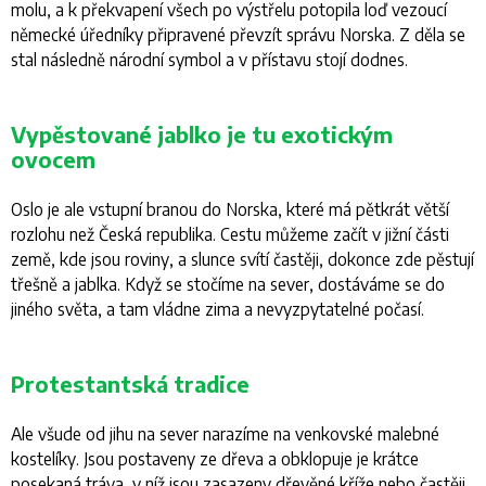
molu, a k překvapení všech po výstřelu potopila loď vezoucí
německé úředníky připravené převzít správu Norska. Z děla se
stal následně národní symbol a v přístavu stojí dodnes.
Vypěstované jablko je tu exotickým
ovocem
Oslo je ale vstupní branou do Norska, které má pětkrát větší
rozlohu než Česká republika. Cestu můžeme začít v jižní části
země, kde jsou roviny, a slunce svítí častěji, dokonce zde pěstují
třešně a jablka. Když se stočíme na sever, dostáváme se do
jiného světa, a tam vládne zima a nevyzpytatelné počasí.
Protestantská tradice
Ale všude od jihu na sever narazíme na venkovské malebné
kostelíky. Jsou postaveny ze dřeva a obklopuje je krátce
posekaná tráva, v níž jsou zasazeny dřevěné kříže nebo častěji