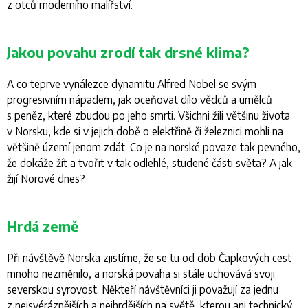
z otců moderního malířství.
Jakou povahu zrodí tak drsné klima?
A co teprve vynálezce dynamitu Alfred Nobel se svým
progresivním nápadem, jak oceňovat dílo vědců a umělců
s peněz, které zbudou po jeho smrti. Všichni žili většinu života
v Norsku, kde si v jejich době o elektřině či železnici mohli na
většině území jenom zdát. Co je na norské povaze tak pevného,
že dokáže žít a tvořit v tak odlehlé, studené části světa? A jak
žijí Norové dnes?
Hrdá země
Při návštěvě Norska zjistíme, že se tu od dob Čapkových cest
mnoho nezměnilo, a norská povaha si stále uchovává svoji
severskou syrovost. Někteří návštěvníci ji považují za jednu
z nejsvéráznějších a nejhrdějších na světě, kterou ani technický