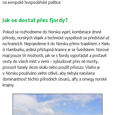
na evropské hospodářské politice.
Jak se dostat přes fjordy?
Pokud se rozhodneme do Norska vyjet, kombinace drsné
přírody, norských vlajek a technické vyspělosti se představí už
na hranicích. Nepojedeme-li do Norska přímo trajektem z Kielu
či Hamburku, jediná přístupná hranice je se Švédskem. Norové
mají pouze tři možnosti, jak se s fjordy vypořádat a postavit
cesty do všech míst v zemi – vybudovat přes ně mosty,
prorazit tunely skrze skálu nebo použít přívozu. Všeho je
v Norsku používáno velmi citlivě, aby nebyla narušena
dominantnost těchto přírodních útvarů, alfy a omegy norské
krajiny.