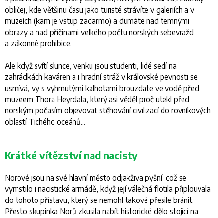
obličej, kde většinu času jako turisté strávíte v galeriích a v
muzeích (kam je vstup zadarmo) a dumáte nad temnými
obrazy a nad příčinami velkého počtu norských sebevražd
a zákonné prohibice.
Ale když svítí slunce, venku jsou studenti, lidé sedí na
zahrádkách kaváren a i hradní stráž v královské pevnosti se
usmívá, vy s vyhrnutými kalhotami brouzdáte ve vodě před
muzeem Thora Heyrdala, který asi věděl proč utekl před
norským počasím objevovat stěhování civilizací do rovníkových
oblastí Tichého oceánů...
Krátké vítězství nad nacisty
Norové jsou na své hlavní město odjakživa pyšní, což se
vymstilo i nacistické armádě, když její válečná flotila připlouvala
do tohoto přístavu, který se nemohl takové přesile bránit.
Přesto skupinka Norů zkusila nabít historické dělo stojící na