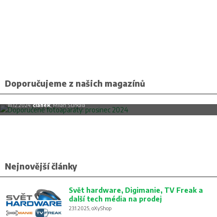
Doporučujeme z našich magazínů
Doporučené fotoaparáty: prosinec 2024
18.12.2024,
článek
, Milan Šurkala
Nejnovější články
Svět hardware, Digimanie, TV Freak a
další tech média na prodej
23.1.2025, oXyShop