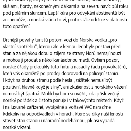
skálami, fjordy, nekonečnými dálkami a na severu navíc půl roku
pod polárním sluncem. Lepší kúra pro odvykání abstinentů být
ani nemůže, a norská vláda to ví, proto stále udržuje v platnosti
toto opatření.
Drsnější povahy turistů potom vozí do Norska vodku „pro
vlastní spotřebu“, kterou ale v kempu ledabyle postaví před
stan a za nějakou dobu o zájem ze strany Norů nemají nouzi
a mohou ji prodat s několikanásobnou marží. Ovšem pozor,
norské úřady prokoukly tuto fintu a nasadily řadu provokatérů,
kteří vás okamžitě po prodeji doprovodí na policejní stanici.
I když na druhou stranu podle hesla „zážitek nemusí být
pozitivní, hlavně když je silný“, ani zkušenost z norského vězení
nemusí být špatná. Mohli bychom si ověřit, zda příslovečný
norský pořádek a čistota panuje i v takovýchto místech. Když
i na luxusně zařízené, vytápěné a voňavé WC narazíme
kdekoliv na odpočívadlech v horách, které se díky naší lenosti
stavět stan stanou i náhradní noclehárnou, jak asi vypadá
norské vězení.