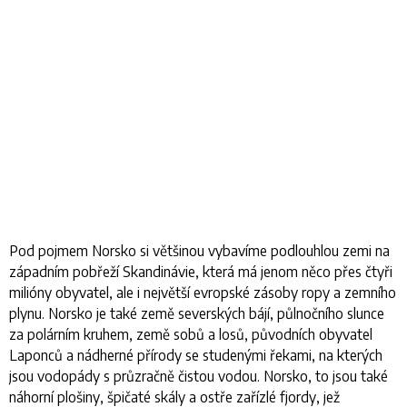
Pod pojmem Norsko si většinou vybavíme podlouhlou zemi na
západním pobřeží Skandinávie, která má jenom něco přes čtyři
milióny obyvatel, ale i největší evropské zásoby ropy a zemního
plynu. Norsko je také země severských bájí, půlnočního slunce
za polárním kruhem, země sobů a losů, původních obyvatel
Laponců a nádherné přírody se studenými řekami, na kterých
jsou vodopády s průzračně čistou vodou. Norsko, to jsou také
náhorní plošiny, špičaté skály a ostře zařízlé fjordy, jež