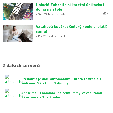
Unlock! Zahrajte si karetní únikovku i
doma na stole
27.6.2019, Milan Šurkala
1
Vztahová koučka: Koňský koule si platíš
sama!
23.5.2019, Pavlína Pöschl
Z dalších serverů
Stellantis je další automobilkou, která to vzdala s
vodíkem. Má k tomu 3 důvody
Apple má 81 nominací na ceny Emmy, vévodí tomu
Severance a The Studio