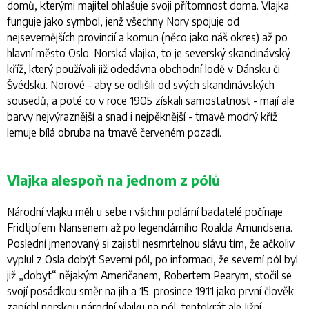
domů, kterými majitel ohlašuje svoji přítomnost doma. Vlajka
funguje jako symbol, jenž všechny Nory spojuje od
nejsevernějších provincií a komun (něco jako náš okres) až po
hlavní město Oslo. Norská vlajka, to je severský skandinávský
kříž, který používali již odedávna obchodní lodě v Dánsku či
Švédsku. Norové - aby se odlišili od svých skandinávských
sousedů, a poté co v roce 1905 získali samostatnost - mají ale
barvy nejvýraznější a snad i nejpěknější - tmavě modrý kříž
lemuje bílá obruba na tmavě červeném pozadí.
Vlajka alespoň na jednom z pólů
Národní vlajku měli u sebe i všichni polární badatelé počínaje
Fridtjofem Nansenem až po legendárního Roalda Amundsena.
Poslední jmenovaný si zajistil nesmrtelnou slávu tím, že ačkoliv
vyplul z Osla dobýt Severní pól, po informaci, že severní pól byl
již „dobyt“ nějakým Američanem, Robertem Pearym, stočil se
svojí posádkou směr na jih a 15. prosince 1911 jako první člověk
zapíchl norskou národní vlajku na pól, tentokrát ale Jižní.