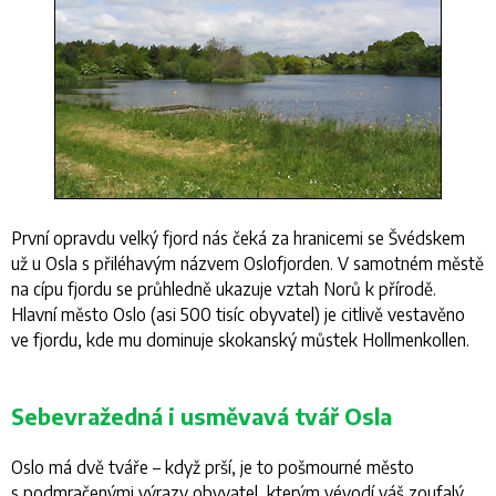
První opravdu velký fjord nás čeká za hranicemi se Švédskem
už u Osla s přiléhavým názvem Oslofjorden. V samotném městě
na cípu fjordu se průhledně ukazuje vztah Norů k přírodě.
Hlavní město Oslo (asi 500 tisíc obyvatel) je citlivě vestavěno
ve fjordu, kde mu dominuje skokanský můstek Hollmenkollen.
Sebevražedná i usměvavá tvář Osla
Oslo má dvě tváře – když prší, je to pošmourné město
s podmračenými výrazy obyvatel, kterým vévodí váš zoufalý