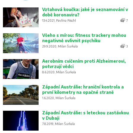
Vztahová koučka: jaké je seznamování v
době koronaviru?
13.4.2021, Pavlína Pöschl
7
Všeho s mírou: fitness trackery mohou
negativně ovlivnit psychiku
29.9.2020, Milan Šurkala
3
Aerobním cvičením proti Alzheimerovi,
potvrzují vědci
8.6.2020, Milan Šurkala
Západní Austrálie: hraniční kontrola a
první kilometry na opačné straně
1.6.2020, Milan Šurkala
Západní Austrálie: s leteckou zastávkou
v Dubaji
7.8.2019, Milan Šurkala