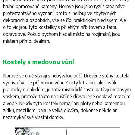
hrubě opracované kameny. Norové jsou jako ryzí skandinávci
protestantského vyznání, proto si nelibují ve zbytečných
dekoracích a ozdobách, vše se řídí praktickým hlediskem. Ale
o to víc jsou tyto kostelíky s přilehlým hřbitovem a farou
opravdové. Pokud bychom hledali místo na rozjímání, jsou
místem přímo ideálním.
Kostely s medovou vůní
Norové se o ně starají s nebývalou péčí. Dřevěné stěny kostela
vydávají velice příjemnou vůni. Z úcty k tradici, ale i kvůli
praktickým ohledům, je totiž místní lidé často natírají medovým
voskem, protože takto napuštěné dřevo lépe odolává mrazům
a vodě. Někdy tyto kostely nemají ani ploty nebo kamennou
zídku, mezi lidmi panuje velká důvěra, dokonce někde ani
nezamykají své vlastní domky.