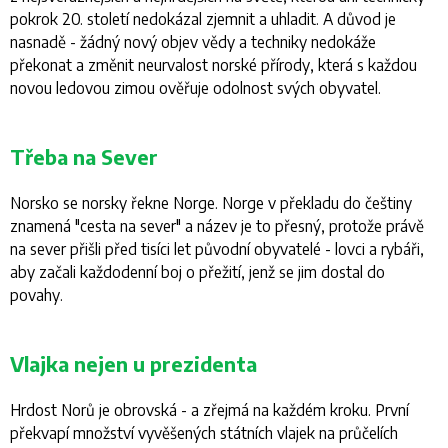
pokrok 20. století nedokázal zjemnit a uhladit. A důvod je
nasnadě - žádný nový objev vědy a techniky nedokáže
překonat a změnit neurvalost norské přírody, která s každou
novou ledovou zimou ověřuje odolnost svých obyvatel.
Třeba na Sever
Norsko se norsky řekne
Norge
.
Norge
v překladu do češtiny
znamená
"cesta na sever
" a název je to přesný, protože právě
na sever přišli před tisíci let původní obyvatelé - lovci a rybáři,
aby začali každodenní boj o přežití, jenž se jim dostal do
povahy.
Vlajka nejen u prezidenta
Hrdost Norů je obrovská - a zřejmá na každém kroku. První
překvapí množství vyvěšených státních vlajek na průčelích