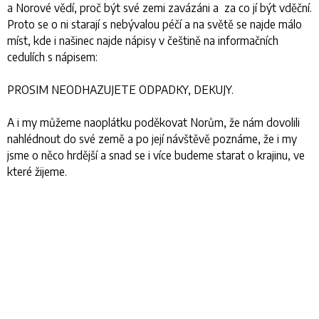
a Norové vědí, proč být své zemi zavázáni a za co jí být vděční.
Proto se o ni starají s nebývalou péčí a na světě se najde málo
míst, kde i našinec najde nápisy v češtině na informačních
cedulích s nápisem:
PROSIM NEODHAZUJETE ODPADKY, DEKUJY.
A i my můžeme naoplátku poděkovat Norům, že nám dovolili
nahlédnout do své země a po její návštěvě poznáme, že i my
jsme o něco hrdější a snad se i více budeme starat o krajinu, ve
které žijeme.