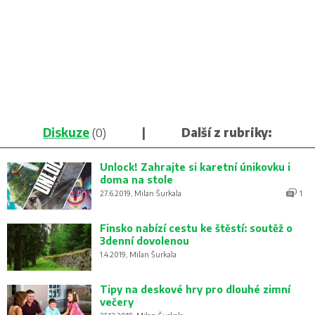
Diskuze
(0)
|
Další z rubriky:
Unlock! Zahrajte si karetní únikovku i
doma na stole
27.6.2019, Milan Šurkala
1
Finsko nabízí cestu ke štěstí: soutěž o
3denní dovolenou
1.4.2019, Milan Šurkala
Tipy na deskové hry pro dlouhé zimní
večery