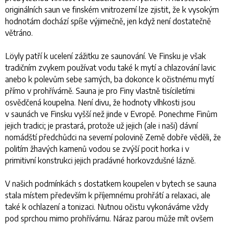
originálních saun ve finském vnitrozemí lze zjistit, že k vysokým
hodnotám dochází spíše výjimečně, jen když není dostatečně
větráno.
Löyly patří k ucelení zážitku ze saunování. Ve Finsku je však
tradičním zvykem používat vodu také k mytí a chlazování lavic
anebo k polevům sebe samých, ba dokonce k očistnému mytí
přímo v prohřívárně. Sauna je pro Finy vlastně tisíciletími
osvědčená koupelna. Není divu, že hodnoty vlhkosti jsou
v saunách ve Finsku vyšší než jinde v Evropě. Ponechme Finům
jejich tradici; je prastará, protože už jejich (ale i naši) dávní
nomádští předchůdci na severní polovině Země dobře věděli, že
politím žhavých kamenů vodou se zvýší pocit horka i v
primitivní konstrukci jejich pradávné horkovzdušné lázně.
V našich podmínkách s dostatkem koupelen v bytech se sauna
stala místem především k příjemnému prohřátí a relaxaci, ale
také k ochlazení a tonizaci. Nutnou očistu vykonáváme vždy
pod sprchou mimo prohřívárnu. Náraz parou může mít ovšem