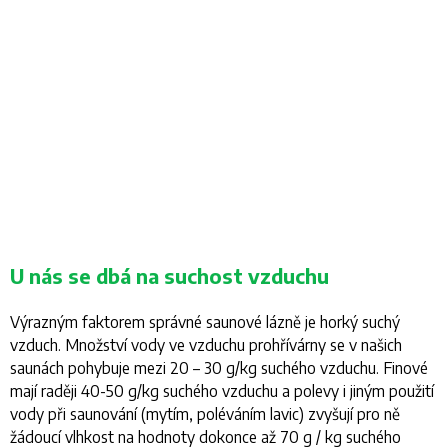
U nás se dbá na suchost vzduchu
Výrazným faktorem správné saunové lázně je horký suchý
vzduch. Množství vody ve vzduchu prohřívárny se v našich
saunách pohybuje mezi 20 – 30 g/kg suchého vzduchu. Finové
mají raději 40-50 g/kg suchého vzduchu a polevy i jiným použití
vody při saunování (mytím, poléváním lavic) zvyšují pro ně
žádoucí vlhkost na hodnoty dokonce až 70 g / kg suchého