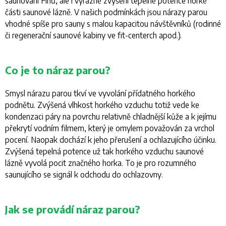
saunování Finů, ale i výrazné zvýšení tepelné potence horké
části saunové lázně. V našich podmínkách jsou nárazy parou
vhodné spíše pro sauny s malou kapacitou návštěvníků (rodinné
či regenerační saunové kabiny ve fit-centerch apod.).
Co je to náraz parou?
Smysl nárazu parou tkví ve vyvolání přídatného horkého
podnětu. Zvýšená vlhkost horkého vzduchu totiž vede ke
kondenzaci páry na povrchu relativně chladnější kůže a k jejímu
překrytí vodním filmem, který je omylem považován za vrchol
pocení. Naopak dochází k jeho přerušení a ochlazujícího účinku.
Zvýšená tepelná potence už tak horkého vzduchu saunové
lázně vyvolá pocit značného horka. To je pro rozumného
saunujícího se signál k odchodu do ochlazovny.
Jak se provádí náraz parou?