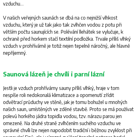
vzduchu…
V našich veřejných saunách se dbá na co nejnižší vlhkost
vzduchu, který je už tak jako tak zvlhčen vodou z potu při
větším počtu saunujících se. Polévání llehátek se vylučuje, k
ochraně před horkem stačí textilní podložka. Trvale příliš vlhký
vzduch v prohřívárně je totiž nejen tepelně náročný, ale hlavně
nepříjemný.
Saunová lázeň je chvíli i parní lázní
Jestli je vzduch prohřívárny sauny příliš vlhký, hraje v tom
nespíše roli nedokonalá klimatizace a opomenutí zřídit
odvětrací průduchy ve stěně, jak je tomu bohužel u mnohých
našich saun, umístěných ve zděné stavbě. Proto se má používat
polevů horkého jádra topidla vodou, tzv. nárazu parou jen
omezeně. Na druhé straně zvlhčením suchého vzduchu ve
správné chvíli lze nejen napodobit tradiční i běžnou zvyklost při