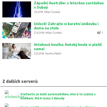
Západní Austrálie: s leteckou zastávkou
v Dubaji
7.8.2019, Milan Šurkala
Unlock! Zahrajte si karetní únikovku i
doma na stole
27.6.2019, Milan Šurkala
1
Vztahová koučka: Koňský koule si platíš
sama!
23.5.2019, Pavlína Pöschl
Z dalších serverů
Stellantis je další automobilkou, která to vzdala s
vodíkem. Má k tomu 3 důvody