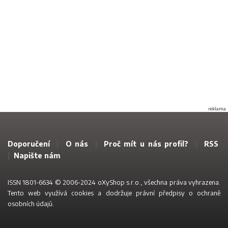
reklama
Doporučení
|
O nás
|
Proč mít u nás profil?
|
RSS
|
Napište nám
ISSN 1801-6634 © 2006-2024 oXyShop s.r.o., všechna práva vyhrazena.
Tento web využívá
cookies a dodržuje právní předpisy o ochraně
osobních údajů
.