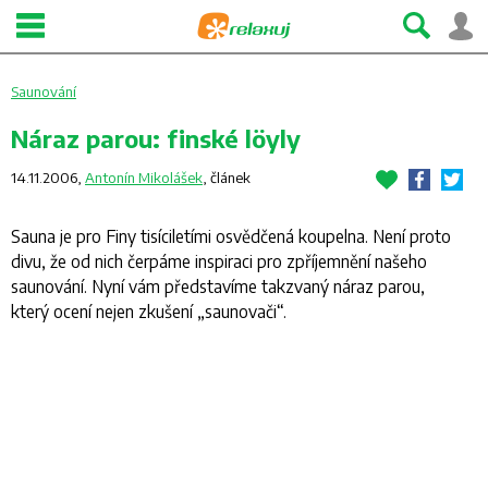
Saunování
Náraz parou: finské löyly
14.11.2006,
Antonín Mikolášek
,
článek
Sauna je pro Finy tisíciletími osvědčená koupelna. Není proto
divu, že od nich čerpáme inspiraci pro zpříjemnění našeho
saunování. Nyní vám představíme takzvaný náraz parou,
který ocení nejen zkušení „saunovači“.