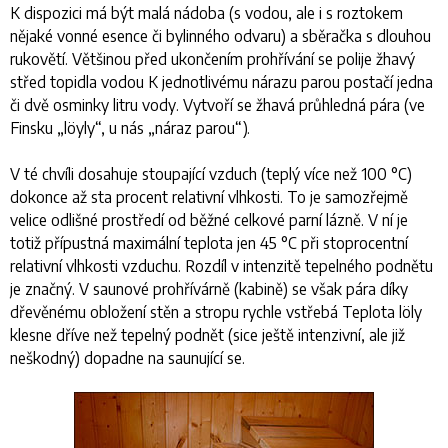
K dispozici má být malá nádoba (s vodou, ale i s roztokem
nějaké vonné esence či bylinného odvaru) a sběračka s dlouhou
rukovětí. Většinou před ukončením prohřívání se polije žhavý
střed topidla vodou K jednotlivému nárazu parou postačí jedna
či dvě osminky litru vody. Vytvoří se žhavá průhledná pára (ve
Finsku „löyly“, u nás „náraz parou“).
V té chvíli dosahuje stoupající vzduch (teplý více než 100 °C)
dokonce až sta procent relativní vlhkosti. To je samozřejmě
velice odlišné prostředí od běžné celkové parní lázně. V ní je
totiž přípustná maximální teplota jen 45 °C při stoprocentní
relativní vlhkosti vzduchu. Rozdíl v intenzitě tepelného podnětu
je značný. V saunové prohřívárně (kabině) se však pára díky
dřevěnému obložení stěn a stropu rychle vstřebá Teplota löly
klesne dříve než tepelný podnět (sice ještě intenzivní, ale již
neškodný) dopadne na saunující se.