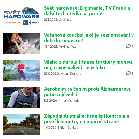
Svět hardware, Digimanie, TV Freak a
další tech média na prodej
23.1.2025, oXyShop
Vztahová koučka: jaké je seznamování v
době koronaviru?
13.4.2021, Pavlína Pöschl
7
Všeho s mírou: fitness trackery mohou
negativně ovlivnit psychiku
29.9.2020, Milan Šurkala
3
Aerobním cvičením proti Alzheimerovi,
potvrzují vědci
8.6.2020, Milan Šurkala
Západní Austrálie: hraniční kontrola a
první kilometry na opačné straně
1.6.2020, Milan Šurkala