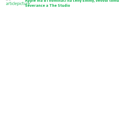
Apple má 81 nominací na ceny Emmy, vévodí tomu
Severance a The Studio