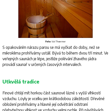
Foto:
Val Thoermer
S opakováním nárazu parou se má vyčkat do doby, než se
mikroklima prohřívárny ustálí. Bývá to během dvou tří minut. Ve
veřejných saunách je lépe, jestliže polévání žhavého jádra
provádí saunař v určených časových intervalech.
Utkvělá tradice
Finové chtějí mít horkou část saunové lázně s vyšší vlhkostí
vzduchu. Löyly je vcelku jen krátkodobou záležitostí. Dřevěné
obložení prohřívárny a hlavně její odvětrání odstraní
přebytečnou vlhkost ve vzduchu velmi rychle. Při návštěvách