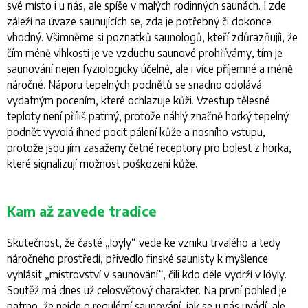
své místo i u nás, ale spíše v malých rodinných saunách. I zde
záleží na úvaze saunujících se, zda je potřebný či dokonce
vhodný. Všimněme si poznatků saunologů, kteří zdůrazňujíi, že
čím méně vlhkosti je ve vzduchu saunové prohřívárny, tím je
saunování nejen fyziologicky účelné, ale i více příjemné a méně
náročné. Náporu tepelných podnětů se snadno odolává
vydatným pocením, které ochlazuje kůži. Vzestup tělesné
teploty není příliš patrný, protože náhlý značně horký tepelný
podnět vyvolá ihned pocit pálení kůže a nosního vstupu,
protože jsou jím zasaženy četné receptory pro bolest z horka,
které signalizují možnost poškození kůže.
Kam až zavede tradice
Skutečnost, že časté „löyly“ vede ke vzniku trvalého a tedy
náročného prostředí, přivedlo finské saunisty k myšlence
vyhlásit „mistrovství v saunování“, čili kdo déle vydrží v löyly.
Soutěž má dnes už celosvětový charakter. Na první pohled je
patrno, že nejde o regulérní saunování, jak se u nás uvádí, ale