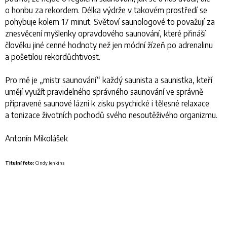
o honbu za rekordem. Délka výdrže v takovém prostředí se
pohybuje kolem 17 minut. Světoví saunologové to považují za
znesvěcení myšlenky opravdového saunování, které přináší
člověku jiné cenné hodnoty než jen módní žízeň po adrenalinu
a pošetilou rekordůchtivost.
Pro mě je „mistr saunování“ každý saunista a saunistka, kteří
umějí využít pravidelného správného saunování ve správně
připravené saunové lázni k zisku psychické i tělesné relaxace
a tonizace životních pochodů svého nesoutěživého organizmu.
Antonín Mikolášek
Titulní foto:
Cindy Jenkins