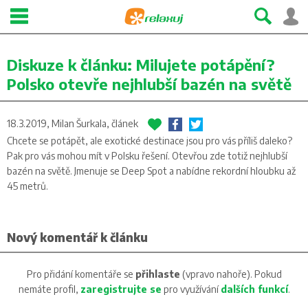
Diskuze k článku:
Milujete potápění?
Polsko otevře nejhlubší bazén na světě
18.3.2019, Milan Šurkala,
článek
Chcete se potápět, ale exotické destinace jsou pro vás příliš daleko?
Pak pro vás mohou mít v Polsku řešení. Otevřou zde totiž nejhlubší
bazén na světě. Jmenuje se Deep Spot a nabídne rekordní hloubku až
45 metrů.
Nový komentář k článku
Pro přidání komentáře se
přihlaste
(vpravo nahoře). Pokud
nemáte profil,
zaregistrujte se
pro využívání
dalších funkcí
.