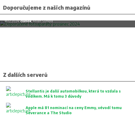
Doporučujeme z našich magazínů
Doporučené fotoaparáty: prosinec 2024
18.12.2024,
článek
, Milan Šurkala
Z dalších serverů
Stellantis je další automobilkou, která to vzdala s
vodíkem. Má k tomu 3 důvody
Apple má 81 nominací na ceny Emmy, vévodí tomu
Severance a The Studio