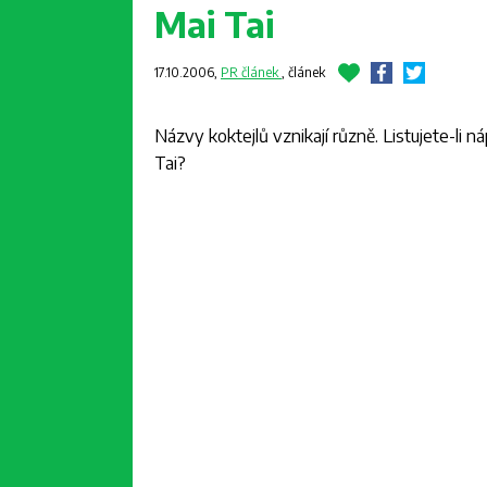
Mai Tai
17.10.2006,
PR článek
,
článek
Názvy koktejlů vznikají různě. Listujete-li 
Tai?