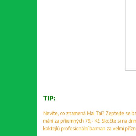
TIP:
Nevíte, co znamená Mai Tai? Zeptejte se ba
mání za příjemných 79,- Kč. Skočte si na d
koktejlů profesionální barman za velmi přízn