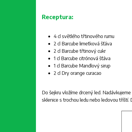
Receptura:
4 cl světlého třtinového rumu
2 cl Barcube limetková šťáva
2 cl Barcube třtinový cukr
1 cl Barcube citrónová šťáva
1 cl Barcube Mandlový sirup
2 cl Dry orange curacao
Do šejkru vložíme drcený led. Nadávkujeme 
sklenice s trochou ledu nebo ledovou tříš