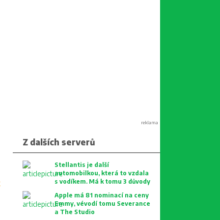
reklama
Z dalších serverů
Stellantis je další
automobilkou, která to vzdala
s vodíkem. Má k tomu 3 důvody
k
Apple má 81 nominací na ceny
Emmy, vévodí tomu Severance
a The Studio