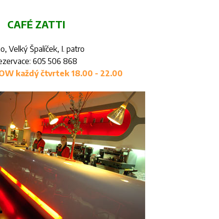
CAFÉ ZATTI
o, Velký Špalíček, I. patro
ezervace: 605 506 868
W každý čtvrtek 18.00 - 22.00