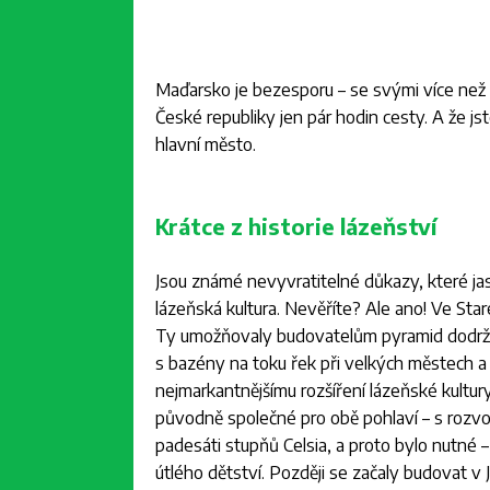
Maďarsko je bezesporu – se svými více než t
České republiky jen pár hodin cesty. A že j
hlavní město.
Krátce z historie lázeňství
Jsou známé nevyvratitelné důkazy, které jasně
lázeňská kultura. Nevěříte? Ale ano! Ve St
Ty umožňovaly budovatelům pyramid dodržova
s bazény na toku řek při velkých městech a
nejmarkantnějšímu rozšíření lázeňské kultur
původně společné pro obě pohlaví – s roz
padesáti stupňů Celsia, a proto bylo nutné –
útlého dětství. Později se začaly budovat v