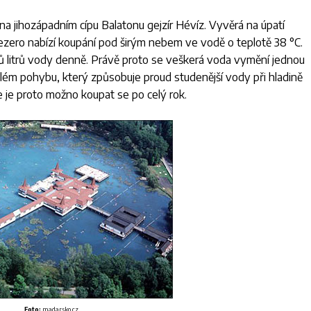
na jihozápadním cípu Balatonu gejzír Hévíz. Vyvěrá na úpatí
jezero nabízí koupání pod širým nebem ve vodě o teplotě 38 °C.
ů litrů vody denně. Právě proto se veškerá voda vymění jednou
ém pohybu, který způsobuje proud studenější vody při hladině
e je proto možno koupat se po celý rok.
Foto:
madarsko.cz