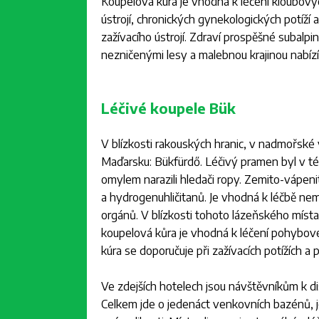
Koupelová kúra je vhodná k léčení kloubov
ústrojí, chronických gynekologických potíží a
zažívacího ústrojí. Zdraví prospěšné subalp
nezničenými lesy a malebnou krajinou nabíz
Léčivé koupele Bük
V blízkosti rakouských hranic, v nadmořské 
Maďarsku: Bükfürdő. Léčivý pramen byl v tét
omylem narazili hledači ropy. Zemito-vápeni
a hydrogenuhličitanů. Je vhodná k léčbě ne
orgánů. V blízkosti tohoto lázeňského míst
koupelová kůra je vhodná k léčení pohybovéh
kúra se doporučuje při zažívacích potížích a 
Ve zdejších hotelech jsou návštěvníkům k di
Celkem jde o jedenáct venkovních bazénů, je