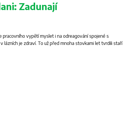
ani: Zadunají
e pracovního vypětí myslet i na odreagování spojené s
 lázních je zdraví. To už před mnoha stovkami let tvrdili staří