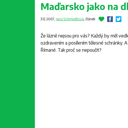
Maďarsko jako na dl
3.12.2007,
Jana Schmiedtová
,
článek
Že lázně nejsou pro vás? Každý by měl vedl
ozdravením a posílením tělesné schránky. A v
Římané. Tak proč se nepoučit?