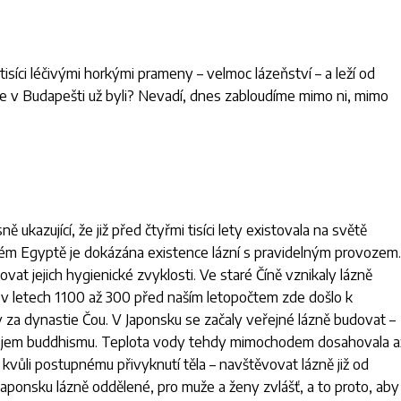
isíci léčivými horkými prameny – velmoc lázeňství – a leží od
ste v Budapešti už byli? Nevadí, dnes zabloudíme mimo ni, mimo
 ukazující, že již před čtyřmi tisíci lety existovala na světě
arém Egyptě je dokázána existence lázní s pravidelným provozem.
t jejich hygienické zvyklosti. Ve staré Číně vznikaly lázně
 v letech 1100 až 300 před naším letopočtem zde došlo k
y za dynastie Čou. V Japonsku se začaly veřejné lázně budovat –
vojem buddhismu. Teplota vody tehdy mimochodem dosahovala a
 kvůli postupnému přivyknutí těla – navštěvovat lázně již od
 Japonsku lázně oddělené, pro muže a ženy zvlášť, a to proto, aby