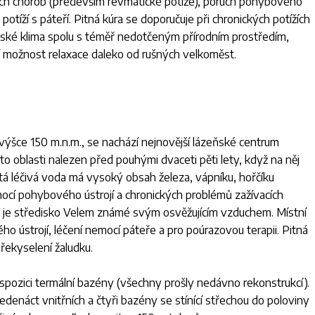
ých chorob (především revmatické potíže), poruch pohybového
 potíží s páteří. Pitná kúra se doporučuje při chronických potížích
inské klima spolu s téměř nedotčeným přírodním prostředím,
í možnost relaxace daleko od rušných velkoměst.
výšce 150 m.n.m., se nachází nejnovější lázeňské centrum
o oblasti nalezen před pouhými dvaceti pěti lety, když na něj
tá léčivá voda má vysoký obsah železa, vápníku, hořčíku
mocí pohybového ústrojí a chronických problémů zažívacích
a je středisko Velem známé svým osvěžujícím vzduchem. Místní
o ústrojí, léčení nemocí páteře a pro poúrazovou terapii. Pitná
překyselení žaludku.
spozici termální bazény (všechny prošly nedávno rekonstrukcí).
denáct vnitřních a čtyři bazény se stínící střechou do poloviny