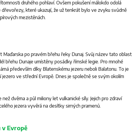
přítomnosti druhého pohlaví. Ovšem pokušení málokdo odolá
 dřevořezy, které ukazují, že už tenkrát bylo ve zvyku svůdně
apírových mezistěnách.
st Maďarska po pravém břehu řeky Dunaj. Svůj název tato oblast
podél břehu Dunaje umístěny posádky římské legie. Pro mnohé
námá především díky Blatenskému jezeru neboli Balatonu. To je
í jezero ve střední Evropě. Dnes je společně se svým okolím
 než dvěma a půl miliony let vulkanické síly. Jejich pro zdraví
 celého jezera vyvěrá na desítky sirných pramenů.
u v Evropě