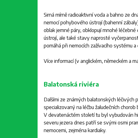
Sirná mírně radioaktivní voda a bahno ze dn
nemocí pohybového ústrojí (bahenní zábaly)
oblak jemné páry, obklopují mnohé léčebné
ústrojí, ale také stavy naprosté vyčerpanos
pomáhá při nemocích zažívacího systému a 
Více informací (v anglickém, německém a m
Balatonská riviéra
Dalšími ze známých balatonských léčivých pr
specializovaný na léčbu žaludečních chorob 
V devatenáctém století tu byl vybudován hi
severu jezera dnes patří se svými osmi pr
nemocemi, zejména kardiaky.