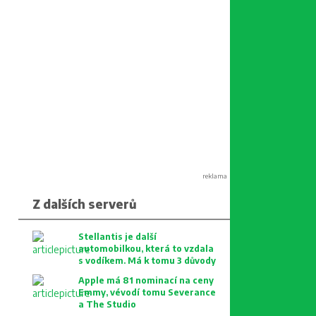
reklama
Z dalších serverů
Stellantis je další
automobilkou, která to vzdala
s vodíkem. Má k tomu 3 důvody
Apple má 81 nominací na ceny
Emmy, vévodí tomu Severance
a The Studio