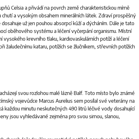
upňů Celsia a přivádí na povrch země charakteristickou mírně
lou chutí a vysokým obsahem minerálních látek. Zdraví prospěšný
dosahuje už jen pouhou absorpcí kůží a dýcháním. Dále je tato
mocí oběhového systému a léčení vyčerpání organismu. Místní
í vysokého krevního tlaku, kardiovaskulárních potíží a léčení
ři žaludečnímu kataru, potížích se žlučníkem, střevních potížích
nacházejí svou rozlohou malé lázně Balf. Toto místo bylo známé
Římský vojevůdce Marcus Aurelius sem posílal své veterány na
á každou minutu neskutečných 490 litrů léčivé vody dosahující
meny jsou vyhledávané zejména pro svou sirnou, slanou,