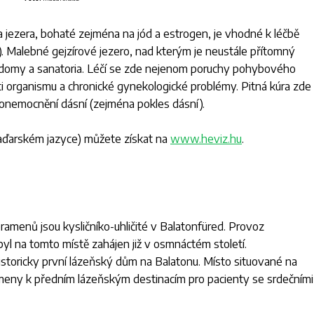
a jezera, bohaté zejména na jód a estrogen, je vhodné k léčbě
. Malebné gejzírové jezero, nad kterým je neustále přítomný
 domy a sanatoria. Léčí se zde nejenom poruchy pohybového
ti organismu a chronické gynekologické problémy. Pitná kúra zde
onemocnění dásní (zejména pokles dásní).
aďarském jazyce) můžete získat na
www.heviz.hu
.
amenů jsou kysličníko-uhličité v Balatonfüred. Provoz
byl na tomto místě zahájen již v osmnáctém století.
storicky první lázeňský dům na Balatonu. Místo situované na
ameny k předním lázeňským destinacím pro pacienty se srdečními