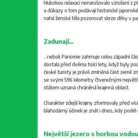
hlubokou relaxaci nenarušovalo vzrušení z 
a důkazy o tom podávají historické japonské
nahá ženská těla pozorovat skrze dírky v p
Zadunají…
…neboli Panomie zahrnuje celou západní čá
dostala před dvěma tisíci lety, když byly 
české turisty je právě zmíněná část země z
se svými 596 kilometry čtverečnými největš
státem uznaná chráněná krajinná oblast.
Charakter zdejší krajiny zformovaly před více
blahodárný účinek je znát i dnes, kdy podél
Největší jezero s horkou vodo