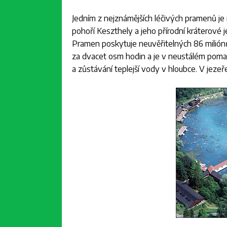
Jedním z nejznámějších léčivých pramenů je 
pohoří Keszthely a jeho přírodní kráterové 
Pramen poskytuje neuvěřitelných 86 milión
za dvacet osm hodin a je v neustálém pomal
a zůstávání teplejší vody v hloubce. V jezeř