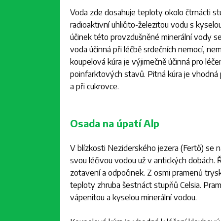
Voda zde dosahuje teploty okolo čtrnácti st
radioaktivní uhličito-železitou vodu s kyse
účinek této provzdušněné minerální vody se 
voda účinná při léčbě srdečních nemocí, ne
koupelová kúra je výjimečně účinná pro léčen
poinfarktových stavů. Pitná kúra je vhodná p
a při cukrovce.
Osada na úpatí Alp
V blízkosti Neziderského jezera (Fertő) se 
svou léčivou vodou už v antických dobách. 
zotavení a odpočinek. Z osmi pramenů trysk
teploty zhruba šestnáct stupňů Celsia. Pra
vápenitou a kyselou minerální vodou.