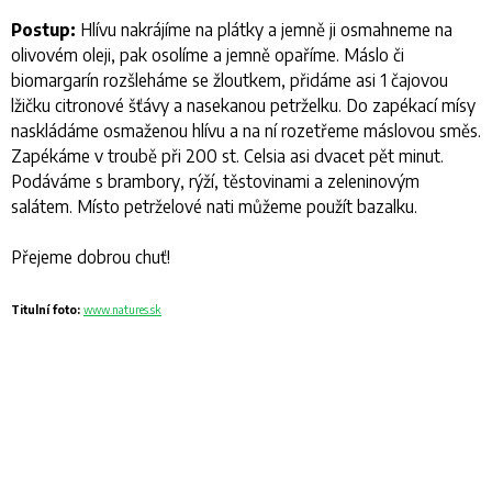
Postup:
Hlívu nakrájíme na plátky a jemně ji osmahneme na
olivovém oleji, pak osolíme a jemně opaříme. Máslo či
biomargarín rozšleháme se žloutkem, přidáme asi 1 čajovou
lžičku citronové šťávy a nasekanou petrželku. Do zapékací mísy
naskládáme osmaženou hlívu a na ní rozetřeme máslovou směs.
Zapékáme v troubě při 200 st. Celsia asi dvacet pět minut.
Podáváme s brambory, rýží, těstovinami a zeleninovým
salátem. Místo petrželové nati můžeme použít bazalku.
Přejeme dobrou chuť!
Titulní foto:
www.natures.sk