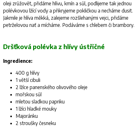
oleji zrůžovět, přidáme hlívu, kmín a sůl, podlijeme tak jednou
polévkovou lžící vody a přikryjeme pokličkou a necháme dusit.
Jakmile je hlíva měkká, zalejeme rozšlehanými vejci, přidáme
petrželovou nať a mícháme. Podáváme s chlebem či brambory.
Dršťková polévka z hlívy ústřičné
Ingredience:
400 g hlívy
1 větší cibuli
2 lžíce panenského olivového oleje
mořskou sůl
mletou sladkou papriku
1 lžíci hladké mouky
Majoránku
2 stroušky česneku