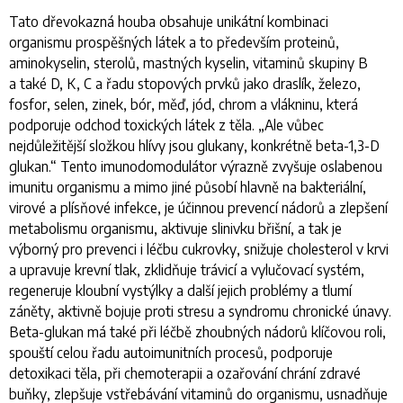
Tato dřevokazná houba obsahuje unikátní kombinaci
organismu prospěšných látek a to především proteinů,
aminokyselin, sterolů, mastných kyselin, vitaminů skupiny B
a také D, K, C a řadu stopových prvků jako draslík, železo,
fosfor, selen, zinek, bór, měď, jód, chrom a vlákninu, která
podporuje odchod toxických látek z těla. „
Ale vůbec
nejdůležitější složkou hlívy jsou glukany, konkrétně beta-1,3-D
glukan
.“ Tento imunodomodulátor výrazně zvyšuje oslabenou
imunitu organismu a mimo jiné působí hlavně na bakteriální,
virové a plísňové infekce, je účinnou prevencí nádorů a zlepšení
metabolismu organismu, aktivuje slinivku břišní, a tak je
výborný pro prevenci i léčbu cukrovky, snižuje cholesterol v krvi
a upravuje krevní tlak, zklidňuje trávicí a vylučovací systém,
regeneruje kloubní vystýlky a další jejich problémy a tlumí
záněty, aktivně bojuje proti stresu a syndromu chronické únavy.
Beta-glukan má také při léčbě zhoubných nádorů klíčovou roli,
spouští celou řadu autoimunitních procesů, podporuje
detoxikaci těla, při chemoterapii a ozařování chrání zdravé
buňky, zlepšuje vstřebávání vitaminů do organismu, usnadňuje