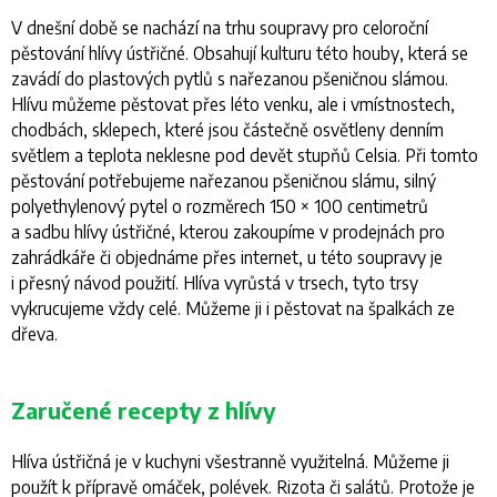
V dnešní době se nachází na trhu soupravy pro celoroční
pěstování hlívy ústřičné. Obsahují kulturu této houby, která se
zavádí do plastových pytlů s nařezanou pšeničnou slámou.
Hlívu můžeme pěstovat přes léto venku, ale i vmístnostech,
chodbách, sklepech, které jsou částečně osvětleny denním
světlem a teplota neklesne pod devět stupňů Celsia. Při tomto
pěstování potřebujeme nařezanou pšeničnou slámu, silný
polyethylenový pytel o rozměrech 150 × 100 centimetrů
a sadbu hlívy ústřičné, kterou zakoupíme v prodejnách pro
zahrádkáře či objednáme přes internet, u této soupravy je
i přesný návod použití. Hlíva vyrůstá v trsech, tyto trsy
vykrucujeme vždy celé. Můžeme ji i pěstovat na špalkách ze
dřeva.
Zaručené recepty z hlívy
Hlíva ústřičná je v kuchyni všestranně využitelná. Můžeme ji
použít k přípravě omáček, polévek. Rizota či salátů. Protože je