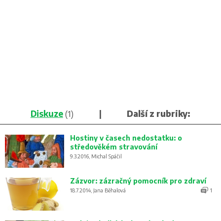
Diskuze
(1)
|
Další z rubriky:
Hostiny v časech nedostatku: o
středověkém stravování
9.3.2016, Michal Spáčil
Zázvor: zázračný pomocník pro zdraví
18.7.2014, Jana Běhalová
1