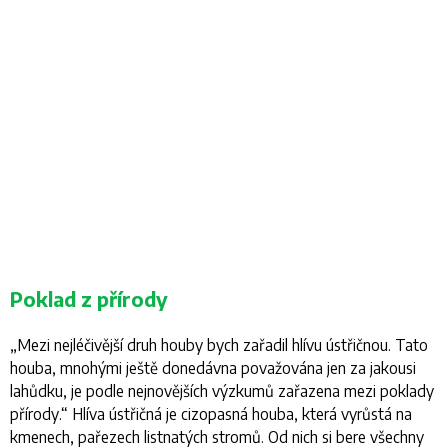
Poklad z přírody
„
Mezi nejléčivější druh houby bych zařadil hlívu ústřičnou. Tato
houba, mnohými ještě donedávna považována jen za jakousi
lahůdku, je podle nejnovějších výzkumů zařazena mezi poklady
přírody
.“ Hlíva ústřičná je cizopasná houba, která vyrůstá na
kmenech, pařezech listnatých stromů. Od nich si bere všechny