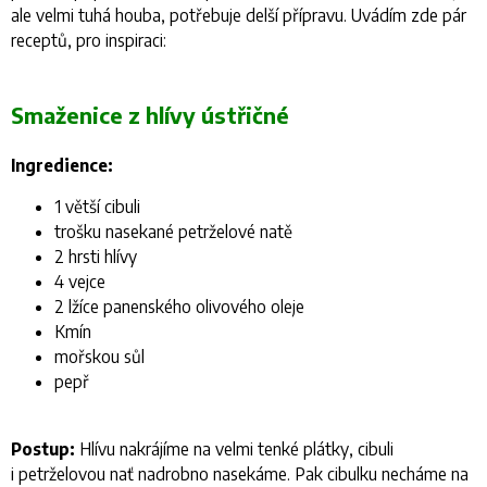
ale velmi tuhá houba, potřebuje delší přípravu. Uvádím zde pár
receptů, pro inspiraci:
Smaženice z hlívy ústřičné
Ingredience:
1 větší cibuli
trošku nasekané petrželové natě
2 hrsti hlívy
4 vejce
2 lžíce panenského olivového oleje
Kmín
mořskou sůl
pepř
Postup:
Hlívu nakrájíme na velmi tenké plátky, cibuli
i petrželovou nať nadrobno nasekáme. Pak cibulku necháme na