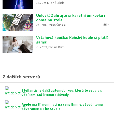
7.8.2019, Milan Šurkala
Unlock! Zahrajte si karetní únikovku i
doma na stole
27.6.2019, Milan Šurkala
1
Vztahová koučka: Koňský koule si platíš
sama!
23.5.2019, Pavlína Pöschl
Z dalších serverů
Stellantis je další automobilkou, která to vzdala s
vodíkem. Má k tomu 3 důvody
Apple má 81 nominací na ceny Emmy, vévodí tomu
Severance a The Studio