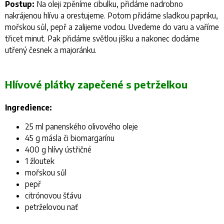
Postup:
Na oleji zpěníme cibulku, přidáme nadrobno
nakrájenou hlívu a orestujeme. Potom přidáme sladkou papriku,
mořskou sůl, pepř a zalijeme vodou. Uvedeme do varu a vaříme
třicet minut. Pak přidáme světlou jíšku a nakonec dodáme
utřený česnek a majoránku.
Hlívové plátky zapečené s petrželkou
Ingredience:
25 ml panenského olivového oleje
45 g másla či biomargarínu
400 g hlívy ústřičné
1 žloutek
mořskou sůl
pepř
citrónovou šťávu
petrželovou nať