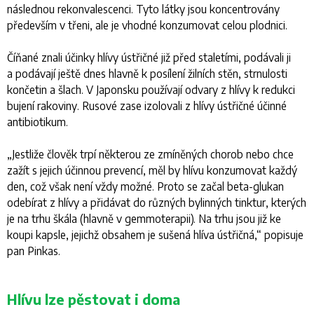
následnou rekonvalescenci. Tyto látky jsou koncentrovány
především v třeni, ale je vhodné konzumovat celou plodnici.
Číňané znali účinky hlívy ústřičné již před staletími, podávali ji
a podávají ještě dnes hlavně k posílení žilních stěn, strnulosti
končetin a šlach. V Japonsku používají odvary z hlívy k redukci
bujení rakoviny. Rusové zase izolovali z hlívy ústřičné účinné
antibiotikum.
„
Jestliže člověk trpí některou ze zmíněných chorob nebo chce
zažít s jejich účinnou prevencí, měl by hlívu konzumovat každý
den, což však není vždy možné. Proto se začal beta-glukan
odebírat z hlívy a přidávat do různých bylinných tinktur, kterých
je na trhu škála (hlavně v gemmoterapii). Na trhu jsou již ke
koupi kapsle, jejichž obsahem je sušená hlíva ústřičná
,“ popisuje
pan Pinkas.
Hlívu lze pěstovat i doma