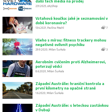
další tech média na prodej
23.1.2025, oXyShop
Vztahová koučka: jaké je seznamování v
době koronaviru?
13.4.2021, Pavlína Pöschl
7
Všeho s mírou: fitness trackery mohou
negativně ovlivnit psychiku
29.9.2020, Milan Šurkala
3
Aerobním cvičením proti Alzheimerovi,
potvrzují vědci
8.6.2020, Milan Šurkala
Západní Austrálie: hraniční kontrola a
první kilometry na opačné straně
1.6.2020, Milan Šurkala
Západní Austrálie: s leteckou zastávkou
v Dubaji