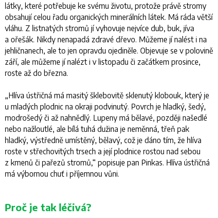
látky, které potřebuje ke svému životu, protože právě stromy
obsahují celou řadu organických minerálních látek. Má ráda větší
vláhu. Z listnatých stromů jí vyhovuje nejvíce dub, buk, jíva
a ořešák. Nikdy nenapadá zdravé dřevo. Můžeme jí nalést i na
jehličnanech, ale to jen opravdu ojediněle. Objevuje se v polovině
září, ale můžeme jí nalézt i v listopadu či začátkem prosince,
roste až do března.
„
Hlíva ústřičná má masitý šklebovitě sklenutý klobouk, který je
u mladých plodnic na okraji podvinutý. Povrch je hladký, šedý,
modrošedý či až nahnědlý. Lupeny má bělavé, později našedlé
nebo nažloutlé, ale bílá tuhá dužina je neměnná, třeň pak
hladký, výstředně umístěný, bělavý, což je dáno tím, že hlíva
roste v střechovitých trsech a její plodnice rostou nad sebou
z kmenů či pařezů stromů
,“ popisuje pan Pinkas. Hlíva ústřičná
má výbornou chuť i příjemnou vůni.
Proč je tak léčivá?