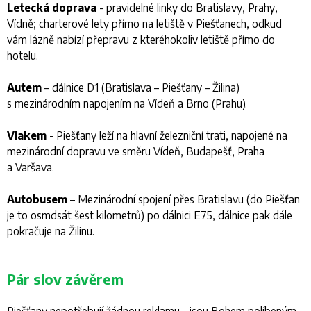
Letecká doprava
- pravidelné linky do Bratislavy, Prahy,
Vídně; charterové lety přímo na letiště v Piešťanech, odkud
vám lázně nabízí přepravu z kteréhokoliv letiště přímo do
hotelu.
Autem
– dálnice D1 (Bratislava – Piešťany – Žilina)
s mezinárodním napojením na Vídeň a Brno (Prahu).
Vlakem
- Piešťany leží na hlavní železniční trati, napojené na
mezinárodní dopravu ve směru Vídeň, Budapešť, Praha
a Varšava.
Autobusem
– Mezinárodní spojení přes Bratislavu (do Piešťan
je to osmdsát šest kilometrů) po dálnici E75, dálnice pak dále
pokračuje na Žilinu.
Pár slov závěrem
Piešťany nepotřebují žádnou reklamu - jsou Bohem políbeným