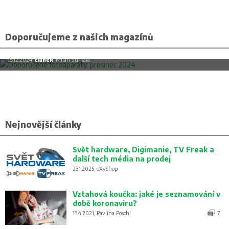
Doporučujeme z našich magazínů
Doporučené fotoaparáty: prosinec 2024
18.12.2024,
článek
, Milan Šurkala
Nejnovější články
Svět hardware, Digimanie, TV Freak a
další tech média na prodej
23.1.2025, oXyShop
Vztahová koučka: jaké je seznamování v
době koronaviru?
13.4.2021, Pavlína Pöschl
7