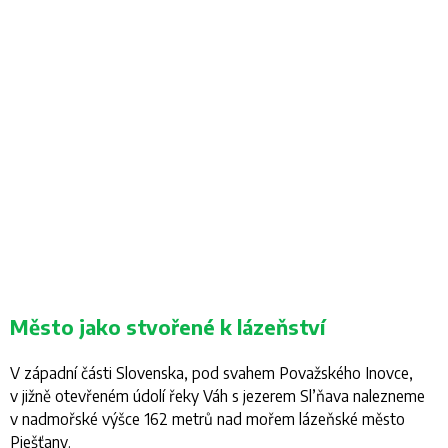
Město jako stvořené k lázeňství
V západní části Slovenska, pod svahem Považského Inovce,
v jižně otevřeném údolí řeky Váh s jezerem Sl’ňava nalezneme
v nadmořské výšce 162 metrů nad mořem lázeňské město
Piešťany.