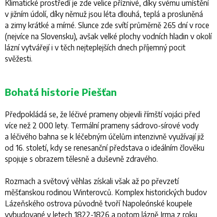
Klimatické prostředí je zde velice příznivé, díky svému umístění
v jižním údolí, díky němuž jsou léta dlouhá, teplá a prosluněná
a zimy krátké a mírné. Slunce zde svítí průměrně 265 dní v roce
(nejvíce na Slovensku), avšak velké plochy vodních hladin v okolí
lázní vytvářejí i v těch nejteplejších dnech příjemný pocit
svěžesti.
Bohatá historie Piešťan
Předpokládá se, že léčivé prameny objevili římští vojáci před
více než 2 000 lety. Termální prameny sádrovo-sírové vody
a léčivého bahna se k léčebným účelům intenzivně využívají již
od 16. století, kdy se renesanční představa o ideálním člověku
spojuje s obrazem tělesně a duševně zdravého.
Rozmach a světový věhlas získali však až po převzetí
měšťanskou rodinou Winterovců. Komplex historických budov
Lázeňského ostrova původně tvoří Napoleónské koupele
vybudované v letech 1822-1826 a potom lázně Irma z roku