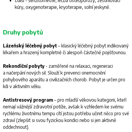
Další - senzitometrie, léčba osteoporózy, zeštíhlovací
kúry, oxygenoterapie, kryoterapie, solní jeskyně.
Druhy pobytů
Lázeňský léčebný pobyt
– klasický léčebný pobyt indikovaný
lékařem a hrazený kompletně či alespoň částečně pojišťovnou.
Rekondiční pobyty
- zaměřené na relaxaci, regeneraci
a načerpání nových sil. Slouží k prevenci onemocnění
pohybového aparátu a civilizačních chorob. Pobyt je určen pro
lidi v aktivním věku.
Antistresový program
– pro mladší věkovou kategorii, kteří
nemají vážnější zdravotní potíže, avšak k vzhledem ke svému
rychlému životnímu tempu cítí jistou potřebu učinit něco pro své
zdraví (zlepšit si svou fyzickou kondici nebo si jen aktivně
oddechnout).