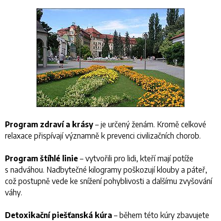
Program zdraví a krásy
– je určený ženám. Kromě celkové
relaxace přispívají významně k prevenci civilizačních chorob.
Program štíhlé linie
– vytvořili pro lidi, kteří mají potíže
s nadváhou. Nadbytečné kilogramy poškozují klouby a páteř,
což postupně vede ke snížení pohyblivosti a dalšímu zvyšování
váhy.
Detoxikační piešťanská kúra
– během této kúry zbavujete