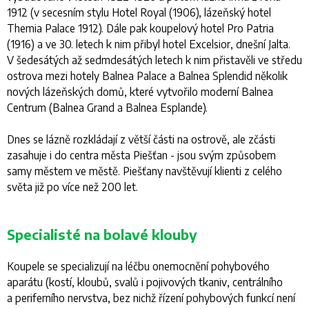
1912 (v secesním stylu Hotel Royal (1906), lázeňský hotel
Themia Palace 1912). Dále pak koupelový hotel Pro Patria
(1916) a ve 30. letech k nim přibyl hotel Excelsior, dnešní Jalta.
V šedesátých až sedmdesátých letech k nim přistavěli ve středu
ostrova mezi hotely Balnea Palace a Balnea Splendid několik
nových lázeňských domů, které vytvořilo moderní Balnea
Centrum (Balnea Grand a Balnea Esplande).
Dnes se lázně rozkládají z větší části na ostrově, ale zčásti
zasahuje i do centra města Piešťan - jsou svým způsobem
samy městem ve městě. Piešťany navštěvují klienti z celého
světa již po více než 200 let.
Specialisté na bolavé klouby
Koupele se specializují na léčbu onemocnění pohybového
aparátu (kostí, kloubů, svalů i pojivových tkaniv, centrálního
a periferního nervstva, bez nichž řízení pohybových funkcí není