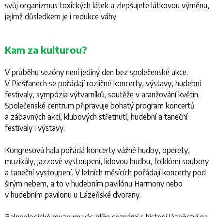
svůj organizmus toxických látek a zlepšujete látkovou výměnu,
jejímž důsledkem je i redukce váhy.
Kam za kulturou?
V průběhu sezóny není jediný den bez společenské akce.
V Piešťanech se pořádají rozličné koncerty, výstavy, hudební
festivaly, sympózia výtvarníků, soutěže v aranžování květin.
Společenské centrum připravuje bohatý program koncertů
a zábavných akcí, klubových střetnutí, hudební a taneční
festivaly i výstavy.
Kongresová hala pořádá koncerty vážné hudby, operety,
muzikály, jazzové vystoupení, lidovou hudbu, folklórní soubory
a taneční vystoupení. V letních měsících pořádají koncerty pod
širým nebem, a to v hudebním pavilónu Harmony nebo
v hudebním pavilonu u Lázeňské dvorany.
Balneologické muzeum vás blíže seznámí s historií lázeňství na