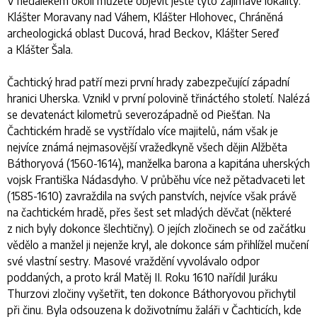
V nedalekém okolí můžete objevit ještě tyto zajímavé lokality:
Klášter Moravany nad Váhem, Klášter Hlohovec, Chráněná
archeologická oblast Ducová, hrad Beckov, Klášter Sereď
a Klášter Šala.
Čachtický hrad patří mezi první hrady zabezpečující západní
hranici Uherska. Vznikl v první polovině třináctého století. Nalézá
se devatenáct kilometrů severozápadně od Piešťan. Na
Čachtickém hradě se vystřídalo více majitelů, nám však je
nejvíce známá nejmasovější vražedkyně všech dějin Alžběta
Báthoryová (1560-1614), manželka barona a kapitána uherských
vojsk Františka Nádasdyho. V průběhu více než pětadvaceti let
(1585-1610) zavraždila na svých panstvích, nejvíce však právě
na čachtickém hradě, přes šest set mladých děvčat (některé
z nich byly dokonce šlechtičny). O jejích zločinech se od začátku
vědělo a manžel ji nejenže kryl, ale dokonce sám přihlížel mučení
své vlastní sestry. Masové vraždění vyvolávalo odpor
poddaných, a proto král Matěj II. Roku 1610 nařídil Juráku
Thurzovi zločiny vyšetřit, ten dokonce Báthoryovou přichytil
při činu. Byla odsouzena k doživotnímu žaláři v Čachticích, kde