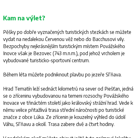
Kam na výlet?
Pěšky po dobře vyznačených turistických stezkách se můžete
vydat na nedalekou Červenou věž nebo do Bacchusovi vily.
Bezpochyby nejkrásnějším turistickým místem Povážského
Inovce však je Bezovec (743 m.n.m.), pod jehož vrcholem je
vybudované turisticko-sportovní centrum.
Během léta můžete podniknout plavbu po jezeře Sl’ňava.
Hrad Tematín leží sednáct kilometrů na sever od Piešťan, jedná
se o zříceninu vybudovanou na temeni rozsochy Povážského
Inovace ve třináctém století jako královský strážní hrad. Vede k
němu velice přitažlivá trasa střední náročnosti po turistické
značce z obce Lúka. Ze zřícenin je kouzelný výhled do údolí
Váhu, Sl’ňavu a okolí. Trasa zabere dvě a čtvrt hodiny.