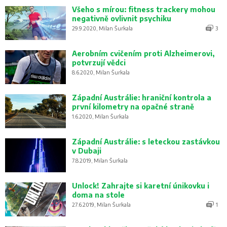
Všeho s mírou: fitness trackery mohou
negativně ovlivnit psychiku
29.9.2020, Milan Šurkala
3
Aerobním cvičením proti Alzheimerovi,
potvrzují vědci
8.6.2020, Milan Šurkala
Západní Austrálie: hraniční kontrola a
první kilometry na opačné straně
1.6.2020, Milan Šurkala
Západní Austrálie: s leteckou zastávkou
v Dubaji
7.8.2019, Milan Šurkala
Unlock! Zahrajte si karetní únikovku i
doma na stole
27.6.2019, Milan Šurkala
1