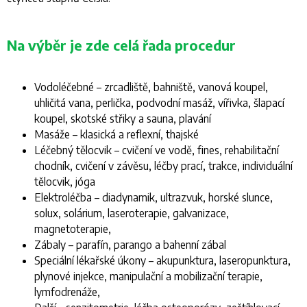
Na výběr je zde celá řada procedur
Vodoléčebné – zrcadliště, bahniště, vanová koupel,
uhličitá vana, perlička, podvodní masáž, vířivka, šlapací
koupel, skotské střiky a sauna, plavání
Masáže – klasická a reflexní, thajské
Léčebný tělocvik – cvičení ve vodě, fines, rehabilitační
chodník, cvičení v závěsu, léčby prací, trakce, individuální
tělocvik, jóga
Elektroléčba – diadynamik, ultrazvuk, horské slunce,
solux, solárium, laseroterapie, galvanizace,
magnetoterapie,
Zábaly – parafín, parango a bahenní zábal
Speciální lékařské úkony – akupunktura, laseropunktura,
plynové injekce, manipulační a mobilizační terapie,
lymfodrenáže,