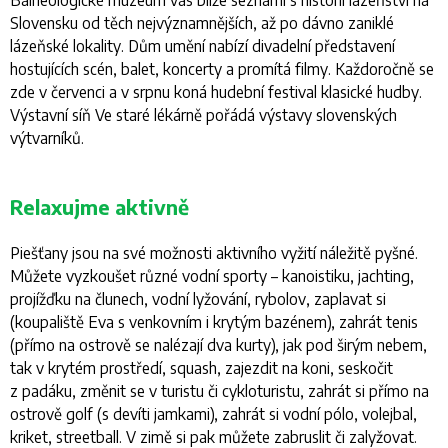
Slovensku od těch nejvýznamnějších, až po dávno zaniklé
lázeňské lokality. Dům umění nabízí divadelní představení
hostujících scén, balet, koncerty a promítá filmy. Každoročně se
zde v červenci a v srpnu koná hudební festival klasické hudby.
Výstavní síň Ve staré lékárně pořádá výstavy slovenských
výtvarníků.
Relaxujme aktivně
Piešťany jsou na své možnosti aktivního vyžití náležitě pyšné.
Můžete vyzkoušet různé vodní sporty – kanoistiku, jachting,
projížďku na člunech, vodní lyžování, rybolov, zaplavat si
(koupaliště Eva s venkovním i krytým bazénem), zahrát tenis
(přímo na ostrově se nalézají dva kurty), jak pod širým nebem,
tak v krytém prostředí, squash, zajezdit na koni, seskočit
z padáku, změnit se v turistu či cykloturistu, zahrát si přímo na
ostrově golf (s devíti jamkami), zahrát si vodní pólo, volejbal,
kriket, streetball. V zimě si pak můžete zabruslit či zalyžovat.