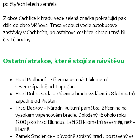
po čtyřech letech zemřela.
Z obce Čachtice k hradu vede zelená značka pokračující pak
dále do obce Višňová. Trasa vedoucí vedle autobusové
zastávky v Čachticích, po asfaltové cestičce k hradu trvá tři
čtvrtě hodiny.
Ostatní atrakce, které stojí za návštěvu
Hrad Podhradí – zřícenina osmnáct kilometrů
severozápadně od Topolčan
Hrad Dobrá voda – zřícenina hradu vzdálená 28 kilometrů
západně od Piešťan
Hrad Beckov – Národní kulturní památka. Zřícenina na
vysokém vápencovém bradle. Doložený již okolo roku
1200 jako hrad Blundus. Leží 28 kilometrů severněji, než –
li lázně.
Zámek Smolenice – původně strážný hrad , postavený ve