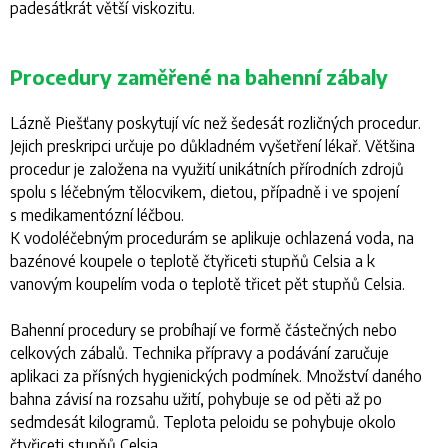
padesátkrát větší viskozitu.
Procedury zaměřené na bahenní zábaly
Lázně Piešťany poskytují víc než šedesát rozličných procedur.
Jejich preskripci určuje po důkladném vyšetření lékař. Většina
procedur je založena na využití unikátních přírodních zdrojů
spolu s léčebným tělocvikem, dietou, případně i ve spojení
s medikamentózní léčbou.
K vodoléčebným procedurám se aplikuje ochlazená voda, na
bazénové koupele o teplotě čtyřiceti stupňů Celsia a k
vanovým koupelím voda o teplotě třicet pět stupňů Celsia.
Bahenní procedury se probíhají ve formě částečných nebo
celkových zábalů. Technika přípravy a podávání zaručuje
aplikaci za přísných hygienických podmínek. Množství daného
bahna závisí na rozsahu užití, pohybuje se od pěti až po
sedmdesát kilogramů. Teplota peloidu se pohybuje okolo
čtyřiceti stupňů Celsia.