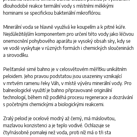
dlouhodobé reakce termální vody s místními měkkými
horninami se specifickou bakteriální mikroflórou.
Minerální voda se hlavně využívá ke koupelím a k pitné kúře.
Nejdůležitějším komponentem pro určení této vody jako léčivou
onemocnění pohybového aparátu je vysoký obsah síry, kdy se
ve vodě vyskytuje v různých formách i chemických sloučeninách
a sirovodíku.
Piešťanské sirné bahno je v celosvětovém měřítku unikátním
peloidem. Jeho pravou podstatou jsou usazeniny vznikající
v mrtvém ramenu řeky Váh, v místě vývěru minerální vody. Pro
balneologické využití je bahno připravované originální
technologií, během níž podléhá procesu regenerace a dozrávání
s početnými chemickými a biologickými reakcemi.
Zralý peloid je ocelově modrý až černý, má máslovitou,
mazlavou konzistenci a je teplo vodivé. Ochlazuje se
čtyřnásobně pomaleji než voda, proti níž má o tři sta