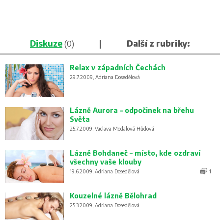
Diskuze
(0)
|
Další z rubriky:
Relax v západních Čechách
29.7.2009, Adriana Dosedělová
Lázně Aurora – odpočinek na břehu
Světa
25.7.2009, Vaclava Medalová Hůdová
Lázně Bohdaneč – místo, kde ozdraví
všechny vaše klouby
19.6.2009, Adriana Dosedělová
1
Kouzelné lázně Bělohrad
25.3.2009, Adriana Dosedělová