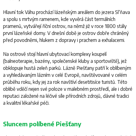
Hlavní tok Váhu prochází lázeňským areálem do jezera Sl’ňava
a spolu s mrtvým ramenem, kde vyvěrá část termálních
pramenů, vytvářejí říční ostrov, na němž již v roce 1800 stály
první lázeňské domy. V dnešní době je ostrov dobře chráněný
před povodněmi, hlukem z dopravy i prachem a exhalacemi.
Na ostrově stojí hlavní ubytovací komplexy koupelí
(balneoterapie, bazény, společenské kluby a sportoviště), jež
obklopuje hustá zeleň parků. Lázně Piešťany patří k oblíbeným
a vyhledávaným lázním v celé Evropě, navštěvované v celém
průběhu roku, kdy jej za rok navštíví desetitisíce turistů. Této
oblibě vděčí nejen své poloze v malebném prostředí, ale i dobré
reputaci založené na léčivé síle přírodních zdrojů, dávné tradici
a kvalitní lékařské péči.
Sluncem políbené Piešťany