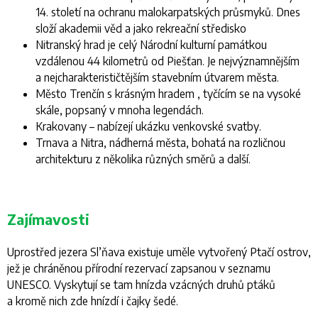
14. století na ochranu malokarpatských průsmyků. Dnes
složí akademii věd a jako rekreační středisko
Nitranský hrad je celý Národní kulturní památkou
vzdálenou 44 kilometrů od Piešťan. Je nejvýznamnějším
a nejcharakterističtějším stavebním útvarem města.
Město Trenčín s krásným hradem , tyčícím se na vysoké
skále, popsaný v mnoha legendách.
Krakovany – nabízejí ukázku venkovské svatby.
Trnava a Nitra, nádherná města, bohatá na rozličnou
architekturu z několika různých směrů a další.
Zajímavosti
Uprostřed jezera Sl’ňava existuje uměle vytvořený Ptačí ostrov,
jež je chráněnou přírodní rezervací zapsanou v seznamu
UNESCO. Vyskytují se tam hnízda vzácných druhů ptáků
a kromě nich zde hnízdí i čajky šedé.