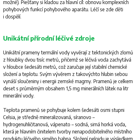
možné). Piešťany si kladou za hlavní cíl: obnovu komplexních
pohybových funkcí pohybového aparátu. Léčí se zde děti
i dospělí.
Unikátní přírodní léčivé zdroje
Unikátní prameny termální vody vyvěrají z tektonických zlomů
z hloubky dvou tisíc metrů, přičemž se léčivá voda zachytává
v hloubce šedesáti metrů, což zaručuje její stabilní chemické
složení a teplotu. Svým vývěrem z takovýchto hlubin sebou
vynáší sloučeniny i energii zemské magmy. Pramenů je celkem
deset s průměrným obsahem 1,5 mg minerálních látek na litr
minerální vody.
Teplota pramenů se pohybuje kolem šedesáti osmi stupni
Celsia, je středně mineralizovaná, síranovo –
hydrogenuhličitanová, vápenato – sodná, sirná horká voda,
která je hlavním činitelem tvorby nenapodobitelného místního
produktu léčivého sirného bahna. Složení peloidu je výsledkem