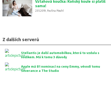
Vztahová koučka: Koňský koule si platíš
sama!
23.5.2019, Pavlína Pöschl
Z dalších serverů
Stellantis je další automobilkou, která to vzdala s
vodíkem. Má k tomu 3 důvody
Apple má 81 nominací na ceny Emmy, vévodí tomu
Severance a The Studio