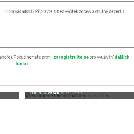
Honí vás mlsná? Připravte si bez výčitek zdravý a chutný dezert s
ahoře). Pokud nemáte profil,
zaregistrujte se
pro využívání
dalších
funkcí
.
c
Doporučené telefony na focení: říjen
2024
21.10.2024,
článek
, Milan Šurkala