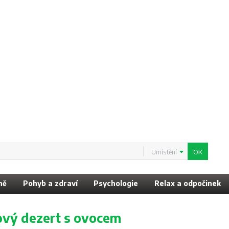
Umístění
ně
Pohyb a zdraví
Psychologie
Relax a odpočinek
vý dezert s ovocem