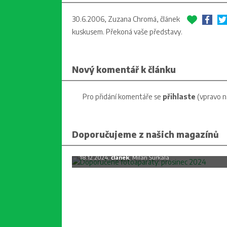
30.6.2006, Zuzana Chromá,
článek
kuskusem. Překoná vaše představy.
Nový komentář k článku
Pro přidání komentáře se
přihlaste
(vpravo n
Doporučujeme z našich magazínů
Doporučené fotoaparáty: prosine
2024
18.12.2024,
článek
, Milan Šurkala