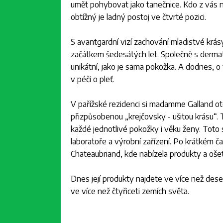
umět pohybovat jako tanečnice. Kdo z vás na
obtížný je ladný postoj ve čtvrté pozici.
S avantgardní vizí zachování mladistvé krás
začátkem šedesátých let. Společně s derma
unikátní, jako je sama pokožka. A dodnes, o 
v péči o pleť.
V pařížské rezidenci si madamme Galland o
přizpůsobenou „krejčovsky - ušitou krásu“.
každé jednotlivé pokožky i věku ženy. Toto 
laboratoře a výrobní zařízení. Po krátkém č
Chateaubriand, kde nabízela produkty a oš
Dnes její produkty najdete ve více než deset
ve více než čtyřiceti zemích světa.