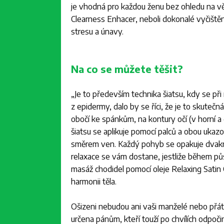
je vhodná pro každou ženu bez ohledu na věk. 
Clearness Enhacer, neboli dokonalé vyčištěn
stresu a únavy.
Na co se můžete těšit?
„
Je to především technika šiatsu, kdy se při 
z epidermy, dalo by se říci, že je to skutečn
obočí ke spánkům, na kontury očí (v horní a
šiatsu se aplikuje pomocí palců a obou uka
směrem ven. Každý pohyb se opakuje dvakrá
relaxace se vám dostane, jestliže během p
masáž chodidel pomocí oleje Relaxing Satin O
harmonii těla.
Ošizeni nebudou ani vaši manželé nebo přátel
určena pánům, kteří touží po chvílích odpoč