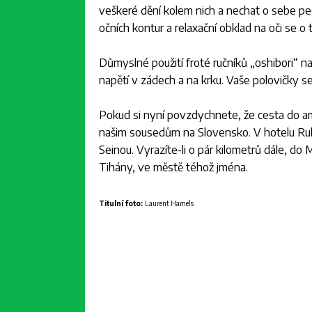
veškeré dění kolem nich a nechat o sebe peč
očních kontur a relaxační obklad na oči se o t
Důmyslné použití froté ručníků „oshibori“ na
napětí v zádech a na krku. Vaše polovičky se
Pokud si nyní povzdychnete, že cesta do ama
našim sousedům na Slovensko. V hotelu Rubín
Seinou. Vyrazíte-li o pár kilometrů dále, d
Tihány, ve městě téhož jména.
Titulní foto:
Laurent Hamels