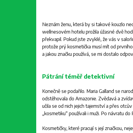
Neznám ženu, která by si takové kouzlo nec
wellnesovém hotelu prožila úžasné dvě hod
překvapil. Pokud jste zvyklé, že vás v saloń
protože prý kosmetička musí mít od prvního d
a jakou značku používá, se mi dostalo odpov
Pátrání téměř detektivní
Konečně se podařilo. Maria Galland se narod
odstěhovala do Amazonie. Zvědavá a zvídav
učila se od nich jejich tajemství a přes otců
„kosmetiku“ používali i muži. Po návratu do 
Kosmetičky, které pracují s její značkou, neje