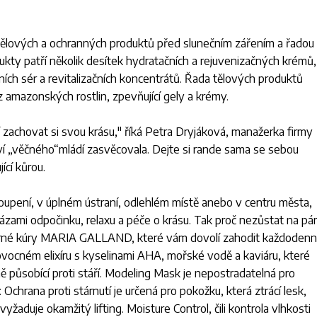
, tělových a ochranných produktů před slunečním zářením a řadou
ukty patří několik desítek hydratačních a rejuvenizačných krémů,
sních sér a revitalizačních koncentrátů. Řada tělových produktů
 amazonských rostlin, zpevňující gely a krémy.
 zachovat si svou krásu,
" říká Petra Dryjáková, manažerka firmy
ví „věčného“mládí zasvěcovala. Dejte si rande sama se sebou
ící kůrou.
oupení, v úplném ústraní, odlehlém místě anebo v centru města,
zami odpočinku, relaxu a péče o krásu. Tak proč nezůstat na pár
odárné kúry MARIA GALLAND, které vám dovolí zahodit každodenn
 ovocném elixíru s kyselinami AHA, mořské vodě a kaviáru, které
 působící proti stáří. Modeling Mask je nepostradatelná pro
 Ochrana proti stárnutí je určená pro pokožku, která ztrácí lesk,
yžaduje okamžitý lifting. Moisture Control, čili kontrola vlhkosti