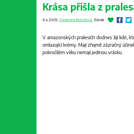
Krása přišla z prale
6.4.2009,
Vladimíra Bohatová
,
článek
V amazonských pralesích dodnes žijí lidé, kteř
omlazující krémy. Mají zřejmě zázračný účine
pokročilém věku nemají jedinou vrásku.