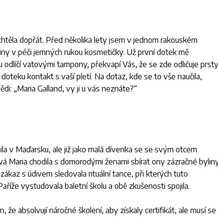
htěla dopřát. Před několika lety jsem v jednom rakouském
iny v péči jemných rukou kosmetičky. Už první dotek mě
u odlíčí vatovými tampony, překvapí Vás, že se zde odličuje prsty
oteku kontakt s vaší pletí. Na dotaz, kde se to vše naučila,
ědi: „
Maria Galland, vy ji u vás neznáte?
“
ila v Maďarsku, ale již jako malá dívenka se se svým otcem
á Maria chodila s domorodými ženami sbírat ony zázračné byliny
v zákaz s údivem sledovala rituální tance, při kterých tuto
Paříže vystudovala baletní školu a obě zkušenosti spojila.
n, že absolvují náročné školení, aby získaly certifikát, ale musí se