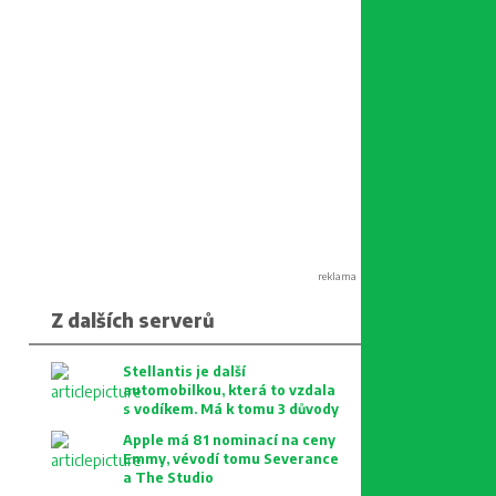
reklama
Z dalších serverů
Stellantis je další
automobilkou, která to vzdala
s vodíkem. Má k tomu 3 důvody
Apple má 81 nominací na ceny
Emmy, vévodí tomu Severance
a The Studio