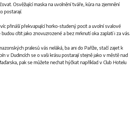
ovat. Osvěžující maska na uvolnění tváře, kůra na zjemnění
o postarají.
víc přináší překvapující horko-studený pocit a uvolní svalové
 budou cítit jako znovuzrozené a bez mrknutí oka zaplatí i za vás
zonských pralesů vás neláká, ba ani do Paříže, stačí zajet k
 v Dudincích se o vaši krásu postarají stejně jako v městě nad
o Maďarska, pak se můžete nechat hýčkat například v Club Hotelu