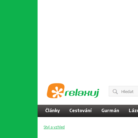
Články
Cestování
Gurmán
Láz
Styl a vzhled