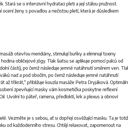
Stará se o intenzivní hydrataci pleti a její stálou pružnost.
í ocení ženy s povadlou a nečistou pletí, která je důsledkem
masáži otevřou meridiány, stimulují buňky a eliminují toxiny
á hodina obličejové jógy. Tlak šiatsu se aplikuje pomocí palců od
 dolní části), po čemž následuje jemné natáhnutí směrem ven. Tla
zováků nad a pod obočím, po čemž následuje jemné natáhnutí
t až třikrát
,“ přibližuje kouzla masáže Petra Dryjáková. Optimáln
ůsobení zpevňující masky vám kosmetička poskytne reflexní
il. Uvolní to páteř, ramena, předloktí, krk a plexus a obnoví
é. Vezměte je s sebou, ať si dopřejí osvěžující masku. Ta je toti
inku od každodenního stresu. Chtějí relaxovat, zapomenout na