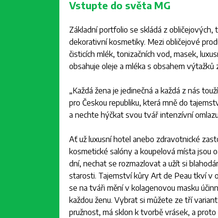
Vstupte do světa MG
Základní portfolio se skládá z obličejových
dekorativní kosmetiky. Mezi obličejové prod
čisticích mlék, tonizačních vod, masek, luxu
obsahuje oleje a mléka s obsahem výtažků z
„
Každá žena je jedinečná a každá z nás touží
pro Českou republiku, která mně do tajemst
a nechte hýčkat svou tvář intenzívní omlazuj
Ať už luxusní hotel anebo zdravotnické zast
kosmetické salóny a koupelová místa jsou oá
dní, nechat se rozmazlovat a užít si blah
starosti. Tajemství kůry Art de Peau tkví v
se na tváři mění v kolagenovou masku účinně
každou ženu. Vybrat si můžete ze tří variant:
pružnost, má sklon k tvorbě vrásek, a proto v