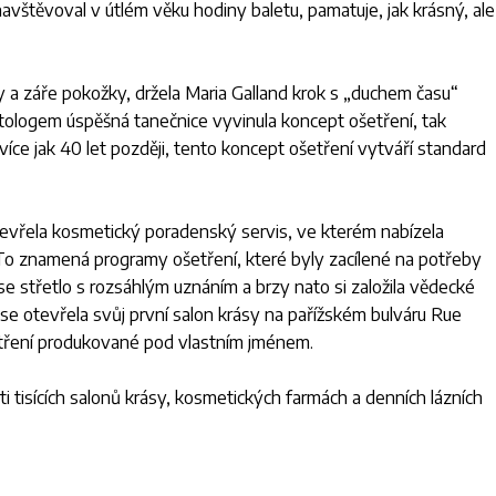
vštěvoval v útlém věku hodiny baletu, pamatuje, jak krásný, ale
y a záře pokožky, držela Maria Galland krok s „duchem času“
tologem úspěšná tanečnice vyvinula koncept ošetření, tak
více jak 40 let později, tento koncept ošetření vytváří standard
tevřela kosmetický poradenský servis, ve kterém nabízela
 To znamená programy ošetření, které byly zacílené na potřeby
se střetlo s rozsáhlým uznáním a brzy nato si založila vědecké
ase otevřela svůj první salon krásy na pařížském bulváru Rue
etření produkované pod vlastním jménem.
i tisících salonů krásy, kosmetických farmách a denních lázních