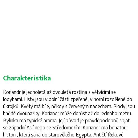
Charakteristika
Koriandr je jednoletá až dvouletá rostlina s větvícími se
lodyhami. Listy jsou v dolní části zpeřené, v horní rozdělené do
úkrojků. Květy má bílé, někdy s červeným nádechem. Plody jsou
hnědé dvounažky. Koriandr může dorůst až do jednoho metru.
Bylinka má typické aroma. Její původ je pravděpodobně spjat
se západní Asií nebo se Středomořím. Koriandr má bohatou
historii, která sahá do starověkého Egypta. Antičtí Řekové