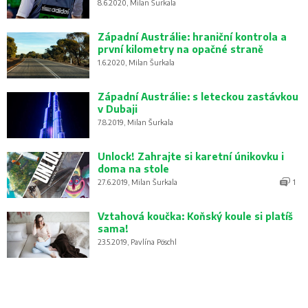
8.6.2020, Milan Šurkala
Západní Austrálie: hraniční kontrola a
první kilometry na opačné straně
1.6.2020, Milan Šurkala
Západní Austrálie: s leteckou zastávkou
v Dubaji
7.8.2019, Milan Šurkala
Unlock! Zahrajte si karetní únikovku i
doma na stole
27.6.2019, Milan Šurkala
1
Vztahová koučka: Koňský koule si platíš
sama!
23.5.2019, Pavlína Pöschl