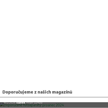
Doporučujeme z našich magazínů
Doporučené fotoaparáty: prosinec 2024
18.12.2024,
článek
, Milan Šurkala