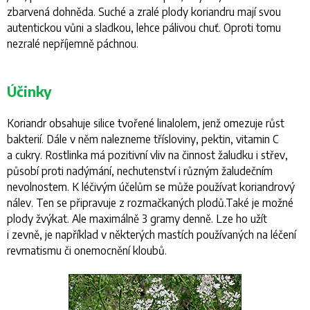
zbarvená dohněda. Suché a zralé plody koriandru mají svou
autentickou vůni a sladkou, lehce pálivou chuť. Oproti tomu
nezralé nepříjemně páchnou.
Účinky
Koriandr obsahuje silice tvořené linalolem, jenž omezuje růst
bakterií. Dále v něm nalezneme třísloviny, pektin, vitamin C
a cukry. Rostlinka má pozitivní vliv na činnost žaludku i střev,
působí proti nadýmání, nechutenství i různým žaludečním
nevolnostem. K léčivým účelům se může používat koriandrový
nálev. Ten se připravuje z rozmačkaných plodů.Také je možné
plody žvýkat. Ale maximálně 3 gramy denně. Lze ho užít
i zevně, je například v některých mastích používaných na léčení
revmatismu či onemocnění kloubů.