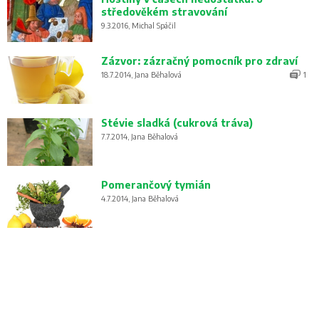
středověkém stravování
9.3.2016, Michal Spáčil
Zázvor: zázračný pomocník pro zdraví
18.7.2014, Jana Běhalová
1
Stévie sladká (cukrová tráva)
7.7.2014, Jana Běhalová
Pomerančový tymián
4.7.2014, Jana Běhalová