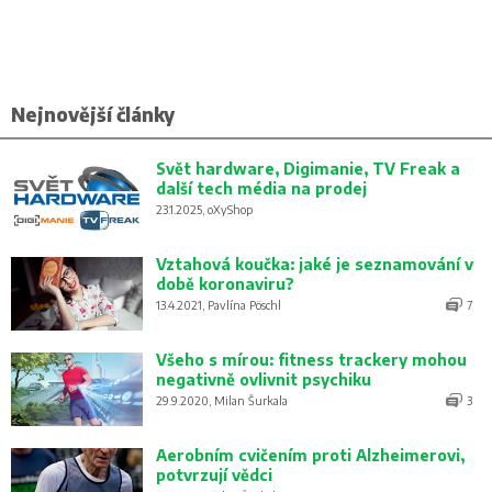
Nejnovější články
Svět hardware, Digimanie, TV Freak a
další tech média na prodej
23.1.2025, oXyShop
Vztahová koučka: jaké je seznamování v
době koronaviru?
13.4.2021, Pavlína Pöschl
7
Všeho s mírou: fitness trackery mohou
negativně ovlivnit psychiku
29.9.2020, Milan Šurkala
3
Aerobním cvičením proti Alzheimerovi,
potvrzují vědci