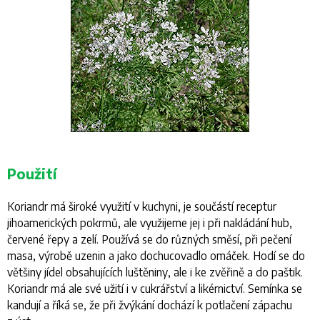
Použití
Koriandr má široké využití v kuchyni, je součástí receptur
jihoamerických pokrmů, ale využijeme jej i při nakládání hub,
červené řepy a zelí. Používá se do různých směsí, při pečení
masa, výrobě uzenin a jako dochucovadlo omáček. Hodí se do
většiny jídel obsahujících luštěniny, ale i ke zvěřině a do paštik.
Koriandr má ale své užití i v cukrářství a likérnictví. Semínka se
kandují a říká se, že při žvýkání dochází k potlačení zápachu