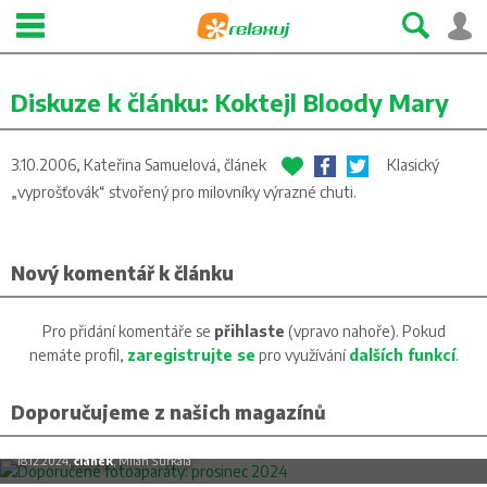
Diskuze k článku:
Koktejl Bloody Mary
3.10.2006, Kateřina Samuelová,
článek
Klasický
„vyprošťovák“ stvořený pro milovníky výrazné chuti.
Nový komentář k článku
Pro přidání komentáře se
přihlaste
(vpravo nahoře). Pokud
nemáte profil,
zaregistrujte se
pro využívání
dalších funkcí
.
Doporučujeme z našich magazínů
Doporučené fotoaparáty: prosinec 2024
18.12.2024,
článek
, Milan Šurkala