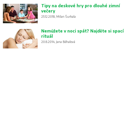
Tipy na deskové hry pro dlouhé zimní
večery
25.12.2018, Milan Šurkala
Nemůžete v noci spát? Najděte si spací
rituál
20.8.2014, Jana Běhalová