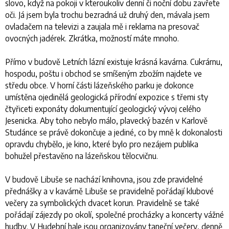
slovo, když na pokoji v kteroukoliv denní či noční dobu zavřete
oči. Já jsem byla trochu bezradná už druhý den, mávala jsem
ovladačem na televizi a zaujala mě i reklama na presovač
ovocných jadérek. Zkrátka, možností máte mnoho.
Přímo v budově Letních lázní existuje krásná kavárna. Cukrárnu,
hospodu, poštu i obchod se smíšeným zbožím najdete ve
středu obce. V horní části lázeňského parku je dokonce
umístěna ojedinělá geologická přírodní expozice s třemi sty
čtyřiceti exponáty dokumentující geologický vývoj celého
Jesenicka. Aby toho nebylo málo, plavecký bazén v Karlově
Studánce se právě dokončuje a jediné, co by mně k dokonalosti
opravdu chybělo, je kino, které bylo pro nezájem publika
bohužel přestavěno na lázeňskou tělocvičnu.
V budově Libuše se nachází knihovna, jsou zde pravidelné
přednášky a v kavárně Libuše se pravidelně pořádají klubové
večery za symbolických dvacet korun. Pravidelně se také
pořádají zájezdy po okolí, společné procházky a koncerty vážné
hudby. V Hudební hale jsou organizovány taneční večery, denně