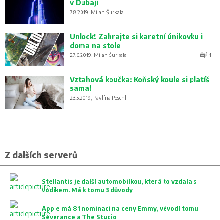
v Dubaji
7.8.2019, Milan Šurkala
Unlock! Zahrajte si karetní únikovku i
doma na stole
27.6.2019, Milan Šurkala
1
Vztahová koučka: Koňský koule si platíš
sama!
23.5.2019, Pavlína Pöschl
Z dalších serverů
Stellantis je další automobilkou, která to vzdala s
vodíkem. Má k tomu 3 důvody
Apple má 81 nominací na ceny Emmy, vévodí tomu
Severance a The Studio