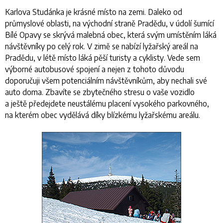
Karlova Studánka je krásné místo na zemi. Daleko od
průmyslové oblasti, na východní straně Pradědu, v údolí šumící
Bílé Opavy se skrývá malebná obec, která svým umístěním láká
návštěvníky po celý rok. V zimě se nabízí lyžařský areál na
Pradědu, v létě místo láká pěší turisty a cyklisty. Vede sem
výborné autobusové spojení a nejen z tohoto důvodu
doporučuji všem potenciálním návštěvníkům, aby nechali své
auto doma. Zbavíte se zbytečného stresu o vaše vozidlo
a ještě předejdete neustálému placení vysokého parkovného,
na kterém obec vydělává díky blízkému lyžařskému areálu.