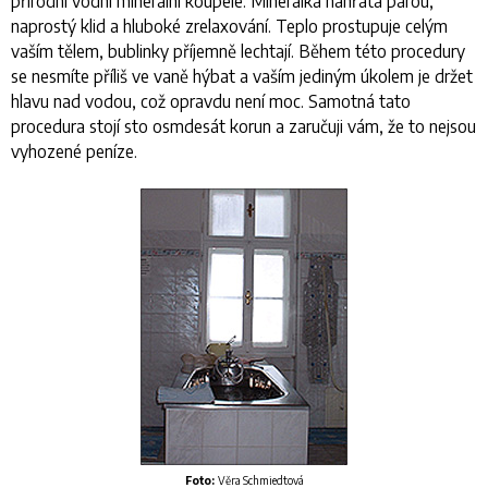
přírodní vodní minerální koupele. Minerálka nahřátá párou,
naprostý klid a hluboké zrelaxování. Teplo prostupuje celým
vaším tělem, bublinky příjemně lechtají. Během této procedury
se nesmíte příliš ve vaně hýbat a vaším jediným úkolem je držet
hlavu nad vodou, což opravdu není moc. Samotná tato
procedura stojí sto osmdesát korun a zaručuji vám, že to nejsou
vyhozené peníze.
Foto:
Věra Schmiedtová