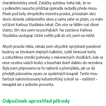
charakteristicky smrdí. Zatáčky autobus švihá tak, že se
s polknutím nasucho přidržuji opěradla sedadla přede mnou.
Písek pod koly chroptícího monstra praská, já koukám skrz
skoro došeda zabláceného okna a sama sebe se ptám, co mám
od lázní Karlova Studánka čekat. Čím více se blížím své cílové
stanici, tím více jsem na pochybách. Na zastávce Karlova
Studánka vystupuji. Ostré světlo pálí do očí, jsem na místě.
Abych pravdu řekla, čekala jsem ohyzdné oprýskané panelové
budovy se stovkami stejných balkónů, zašlé tenisové kurty
a zatuchlinou smrdící pohovky v nekonečných chodbách, kde se
nese ozvěna vašich kroků a bouchání dveří daleko do neznáma.
Byla jsem připravena na to nejhorší a přemýšlela, jak se dá
předejít pásovému oparu ze společných koupelí. Tento mou
fantazií vykonstruovaný katastrofický scénář se – naštěstí –
nenaplnil ani z jednoho procenta.
Odpočinek uprostřed přírody