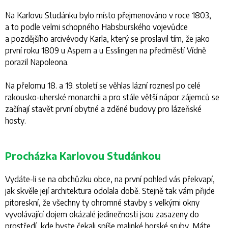
Na Karlovu Studánku bylo místo přejmenováno v roce 1803,
a to podle velmi schopného Habsburského vojevůdce
a pozdějšího arcivévody Karla, který se proslavil tím, že jako
první roku 1809 u Aspern a u Esslingen na předměstí Vídně
porazil Napoleona.
Na přelomu 18. a 19. století se věhlas lázní roznesl po celé
rakousko-uherské monarchii a pro stále větší nápor zájemců se
začínají stavět první obytné a zděné budovy pro lázeňské
hosty.
Procházka Karlovou Studánkou
Vydáte-li se na obchůzku obce, na první pohled vás překvapí,
jak skvěle její architektura odolala době. Stejně tak vám přijde
pitoreskní, že všechny ty ohromné stavby s velkými okny
vyvolávající dojem okázalé jedinečnosti jsou zasazeny do
prostředí, kde byste čekali spíše malinké horské sruby. Máte