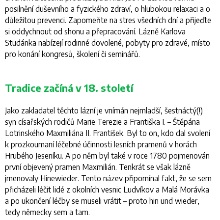
posilnění duševního a fyzického zdraví, o hlubokou relaxaci a o
důležitou prevenci. Zapomeňte na stres všedních dní a přijeďte
si oddychnout od shonu a přepracování. Lázně Karlova
Studánka nabízejí rodinné dovolené, pobyty pro zdravé, místo
pro konání kongresů, školení či seminářů.
Tradice začíná v 18. století
Jako zakladatel těchto lázní je vnímán nejmladší, šestnáctý(!)
syn císařských rodičů Marie Terezie a Františka I. – Štěpána
Lotrinského Maxmiliána II. František. Byl to on, kdo dal svolení
k prozkoumaní léčebné účinnosti lesních pramenů v horách
Hrubého Jeseníku. A po něm byl také v roce 1780 pojmenován
první objevený pramen Maxmilián. Tenkrát se však lázně
jmenovaly Hinewieder. Tento název připomínal fakt, že se sem
přicházeli léčit lidé z okolních vesnic Ludvíkov a Malá Morávka
a po ukončení léčby se museli vrátit – proto hin und wieder,
tedy německy sem a tam.