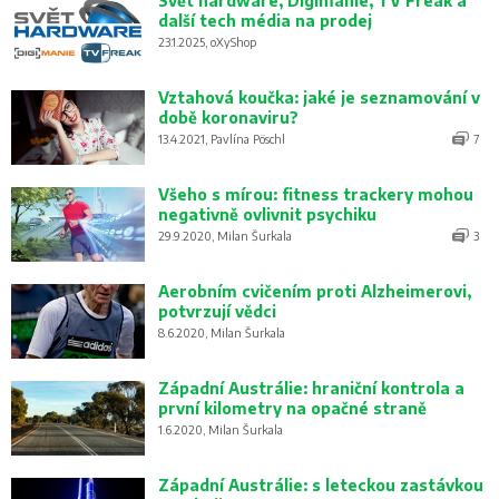
Svět hardware, Digimanie, TV Freak a
další tech média na prodej
23.1.2025, oXyShop
Vztahová koučka: jaké je seznamování v
době koronaviru?
13.4.2021, Pavlína Pöschl
7
Všeho s mírou: fitness trackery mohou
negativně ovlivnit psychiku
29.9.2020, Milan Šurkala
3
Aerobním cvičením proti Alzheimerovi,
potvrzují vědci
8.6.2020, Milan Šurkala
Západní Austrálie: hraniční kontrola a
první kilometry na opačné straně
1.6.2020, Milan Šurkala
Západní Austrálie: s leteckou zastávkou