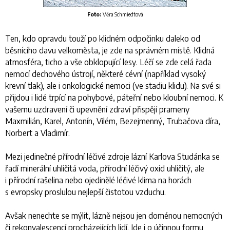
Foto:
Věra Schmiedtová
Ten, kdo opravdu touží po klidném odpočinku daleko od
běsnícího davu velkoměsta, je zde na správném místě. Klidná
atmosféra, ticho a vše obklopující lesy. Léčí se zde celá řada
nemocí dechového ústrojí, některé cévní (například vysoký
krevní tlak), ale i onkologické nemoci (ve stadiu klidu). Na své si
přijdou i lidé trpící na pohybové, páteřní nebo kloubní nemoci. K
vašemu uzdravení či upevnění zdraví přispějí prameny
Maxmilián, Karel, Antonín, Vilém, Bezejmenný, Trubačova díra,
Norbert a Vladimír.
Mezi jedinečné přírodní léčivé zdroje lázní Karlova Studánka se
řadí minerální uhličitá voda, přírodní léčivý oxid uhličitý, ale
i přírodní rašelina nebo ojedinělé léčivé klima na horách
s evropsky proslulou nejlepší čistotou vzduchu.
Avšak nenechte se mýlit, lázně nejsou jen doménou nemocných
či rekonvalescencí procházejících lidí. Jde i o účinnou formu