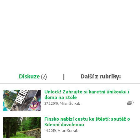
Diskuze
(2)
|
Další z rubriky:
Unlock! Zahrajte si karetní únikovku i
doma na stole
27.6.2019, Milan Šurkala
1
Finsko nabízí cestu ke štěstí: soutěž o
3denní dovolenou
1.4.2019, Milan Šurkala