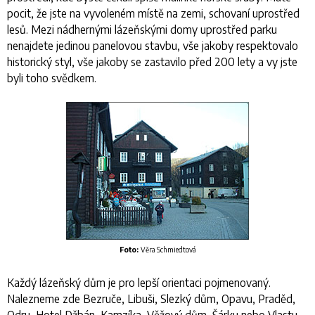
pocit, že jste na vyvoleném místě na zemi, schovaní uprostřed
lesů. Mezi nádhernými lázeňskými domy uprostřed parku
nenajdete jedinou panelovou stavbu, vše jakoby respektovalo
historický styl, vše jakoby se zastavilo před 200 lety a vy jste
byli toho svědkem.
Foto:
Věra Schmiedtová
Každý lázeňský dům je pro lepší orientaci pojmenovaný.
Nalezneme zde Bezruče, Libuši, Slezký dům, Opavu, Praděd,
Odru, Hotel Džbán, Kamzíka, Věžový dům, Šárku nebo Vlastu.