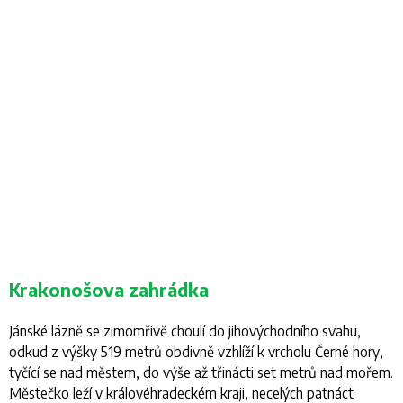
Krakonošova zahrádka
Jánské lázně se zimomřivě choulí do jihovýchodního svahu,
odkud z výšky 519 metrů obdivně vzhlíží k vrcholu Černé hory,
tyčící se nad městem, do výše až třinácti set metrů nad mořem.
Městečko leží v královéhradeckém kraji, necelých patnáct