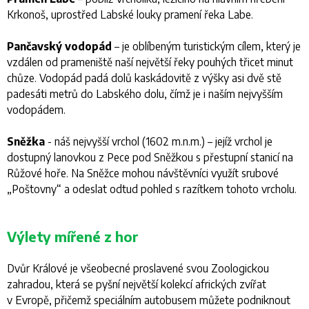
Krkonoš, uprostřed Labské louky pramení řeka Labe.
Pančavský vodopád
– je oblíbeným turistickým cílem, který je
vzdálen od prameniště naší největší řeky pouhých třicet minut
chůze. Vodopád padá dolů kaskádovitě z výšky asi dvě stě
padesáti metrů do Labského dolu, čímž je i naším nejvyšším
vodopádem.
Sněžka
- náš nejvyšší vrchol (1602 m.n.m.) – jejíž vrchol je
dostupný lanovkou z Pece pod Sněžkou s přestupní stanicí na
Růžové hoře. Na Sněžce mohou návštěvníci využít srubové
„Poštovny“ a odeslat odtud pohled s razítkem tohoto vrcholu.
Výlety mířené z hor
Dvůr Králové je všeobecné proslavené svou Zoologickou
zahradou, která se pyšní největší kolekcí afrických zvířat
v Evropě, přičemž speciálním autobusem můžete podniknout