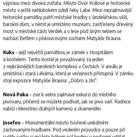
výpravu mezi divoká zvířata. Město Dvůr Králové je historické
město v ještě nehlubokém údolí řeky Labe. Mezi nejzajímavější
historické památky patří městské hradby s šindelářskou věží,
barokní dům, v němž je umístěno muzeum, zastřešený dřevěný
most v městské části Verdek a v lese pod širým nebem se
nachází Betlém s pískovcovými sochami Matyáše Brauna.
Kuks
– jejíž největší památkou je zámek s Hospitálem
a kostelem. Tento kostel je považovaný za jeden
z nejkrásnějších barokních komplexů v Čechách. V areálu je
umístěná i stará Lékárna, která je veřejnosti přístupná. V zámku
stojí expozice Matyáše Brauna: „Dobro a zlo“.
Nová Paka
– zve k velmi zajímavé exkurzi do místního
pivovaru, přičemž se můžete podívat, jak se pivo vaří. Radnice
nabízí i klenotnici drahých kamenů a zkamenělin.
Josefov
– Monumentální město tvořené unikátními
zachovanými hradbami. Pod vedením průvodce a pouze při
světle svíčky si můžete během půl hodiny v podzemí udělat