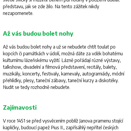
představu, jak se zde žilo. Na tento zážitek nikdy
nezapomenete.
Až vás budou bolet nohy
Až vás budou bolet nohy a už se nebudete chtít toulat po
kopcích či památkách v údolí, možná dáte za vděk bohatému
kulturnímu lázeňskému vyžití. Lázně pořádají různé výstavy,
talkshow, divadelní a filmová představení, recitály, balety,
muzikály, koncerty, festivaly, karnevaly, autogramiády, módní
přehlídky, plesy, taneční zábavy, taneční kurzy a diskotéky.
Nudit se tedy rozhodně nebudete.
Zajímavosti
V roce 1451 se před vysvěcením poblíž Janova pramenu stojící
kapličky, budoucí papež Pius II., zapřísáhlý nepřítel českých