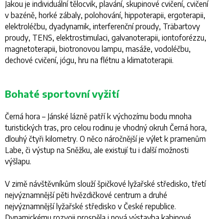
Jakou je individuální tělocvik, plavání, skupinové cvičení, cvičení
v bazéně, horké zábaly, polohování, hippoterapii, ergoterapii,
elektroléčbu, dyadynamik, interferenční proudy, Träbartovy
proudy, TENS, elektrostimulaci, galvanoterapii, iontoforézzu,
magnetoterapii, biotronovou lampu, masáže, vodoléčbu,
dechové cvičení, jógu, hru na flétnu a klimatoterapii.
Bohaté sportovní vyžití
Černá hora – Jánské lázně patří k výchozímu bodu mnoha
turistických tras, pro celou rodinu je vhodný okruh Černá hora,
dlouhý čtyři kilometry. O něco náročnější je výlet k pramenům
Labe, či výstup na Sněžku, ale existují tu i další možnosti
výšlapu.
V zimě návštěvníkům slouží špičkové lyžařské středisko, třetí
nejvýznamnější pěti hvězdičkové centrum a druhé
nejvýznamnější lyžařské středisko v České republice.
Dynamickému rozvoji prospěla i nová výstavba kabinové