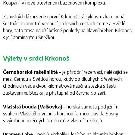
Koupání: v nově otevřeném bazénovém komplexu.
Z Jánských lázní vede i první Krkonošská cyklostezka dlouhá
šestnáct kilometrů vedoucí po lesních cestách Černé a Světlé
hory, tato trasa nabízí krásné pohledy na hlavní hřeben Krkonoš
s její dominantou Sněžkou.
Výlety v srdci Krkonoš
Černohorské rašeliniště
– je přírodní rezervací, nalézající se
mezi Černou a Světlou horou, kudy po dlouhých dřevěných
chodnících vede dvou kilometrová naučná stezka s šesti
zastaveními. Stezka je přístupná od června do září.
Vlašská bouda (Valšovka)
– horská samota pod jižním
svahem Vlašského vrchu s horskou farmou Davida Sosny
s výrobnou mléčných produktů z vlastních zdrojů.
Pramen Labe
– poblíž Vrcholíku, ležícího na hlavním hřebeni