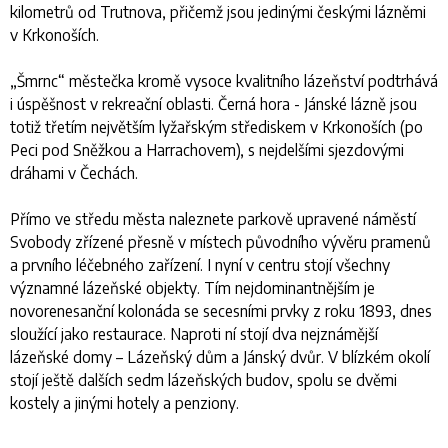
kilometrů od Trutnova, přičemž jsou jedinými českými lázněmi
v Krkonoších.
„Šmrnc“ městečka kromě vysoce kvalitního lázeňství podtrhává
i úspěšnost v rekreační oblasti. Černá hora - Jánské lázně jsou
totiž třetím největším lyžařským střediskem v Krkonoších (po
Peci pod Sněžkou a Harrachovem), s nejdelšími sjezdovými
dráhami v Čechách.
Přímo ve středu města naleznete parkově upravené náměstí
Svobody zřízené přesně v místech původního vývěru pramenů
a prvního léčebného zařízení. I nyní v centru stojí všechny
významné lázeňské objekty. Tím nejdominantnějším je
novorenesanční kolonáda se secesními prvky z roku 1893, dnes
sloužící jako restaurace. Naproti ní stojí dva nejznámější
lázeňské domy – Lázeňský dům a Jánský dvůr. V blízkém okolí
stojí ještě dalších sedm lázeňských budov, spolu se dvěmi
kostely a jinými hotely a penziony.