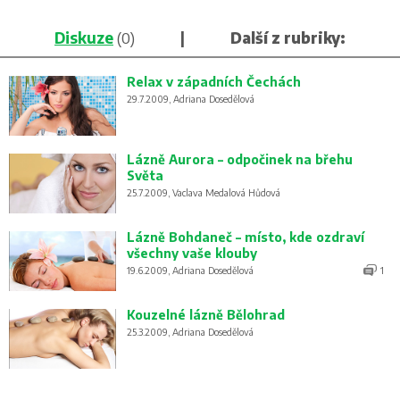
Diskuze
(0)
|
Další z rubriky:
Relax v západních Čechách
29.7.2009, Adriana Dosedělová
Lázně Aurora – odpočinek na břehu
Světa
25.7.2009, Vaclava Medalová Hůdová
Lázně Bohdaneč – místo, kde ozdraví
všechny vaše klouby
19.6.2009, Adriana Dosedělová
1
Kouzelné lázně Bělohrad
25.3.2009, Adriana Dosedělová