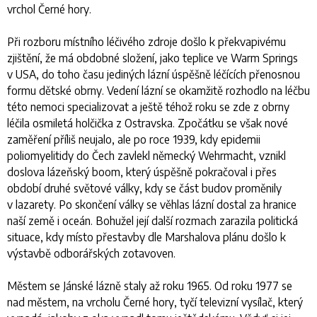
vrchol Černé hory.
Při rozboru místního léčivého zdroje došlo k překvapivému
zjištění, že má obdobné složení, jako teplice ve Warm Springs
v USA, do toho času jediných lázní úspěšně léčících přenosnou
formu dětské obrny. Vedení lázní se okamžitě rozhodlo na léčbu
této nemoci specializovat a ještě téhož roku se zde z obrny
léčila osmiletá holčička z Ostravska. Zpočátku se však nové
zaměření příliš neujalo, ale po roce 1939, kdy epidemii
poliomyelitidy do Čech zavlekl německý Wehrmacht, vznikl
doslova lázeňský boom, který úspěšně pokračoval i přes
období druhé světové války, kdy se část budov proměnily
v lazarety. Po skončení války se věhlas lázní dostal za hranice
naší země i oceán. Bohužel její další rozmach zarazila politická
situace, kdy místo přestavby dle Marshalova plánu došlo k
výstavbě odborářských zotavoven.
Městem se Jánské lázně staly až roku 1965. Od roku 1977 se
nad městem, na vrcholu Černé hory, tyčí televizní vysílač, který