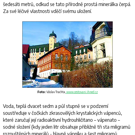
šedesáti metrů, odkud se tato přírodně prostá minerálka čerpá.
Za své léčivé vlastnosti vděčí svému uložení.
Foto:
Váslav Trachta,
www.cestovani.ihned.cz
Voda, teplá dvacet sedm a půl stupně se v podzemí
soustřeďuje v čočkách zkrasovělých krystalických vápenců,
které zaručují její radioaktivní hydrouhličitano – vápenato –
sodné složení (kdy jeden litr obsahuje přibližně tři sta miligramů
rozpuštěných minerálů - hlavně vápníku a šest miligramů