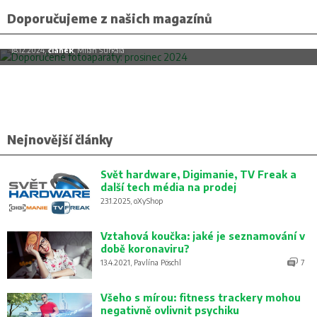
Doporučujeme z našich magazínů
Doporučené fotoaparáty: prosinec 2024
18.12.2024,
článek
, Milan Šurkala
Nejnovější články
Svět hardware, Digimanie, TV Freak a
další tech média na prodej
23.1.2025, oXyShop
Vztahová koučka: jaké je seznamování v
době koronaviru?
13.4.2021, Pavlína Pöschl
7
Všeho s mírou: fitness trackery mohou
negativně ovlivnit psychiku