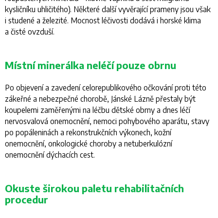
kysličníku uhličitého). Některé další vyvěrající prameny jsou však
i studené a železité. Mocnost léčivosti dodává i horské klima
a čisté ovzduší.
Místní minerálka neléčí pouze obrnu
Po objevení a zavedení celorepublikového očkování proti této
zákeřné a nebezpečné chorobě, Jánské Lázně přestaly být
koupelemi zaměřenými na léčbu dětské obrny a dnes léčí
nervosvalová onemocnění, nemoci pohybového aparátu, stavy
po popáleninách a rekonstrukčních výkonech, kožní
onemocnění, onkologické choroby a netuberkulózní
onemocnění dýchacích cest.
Okuste širokou paletu rehabilitačních
procedur