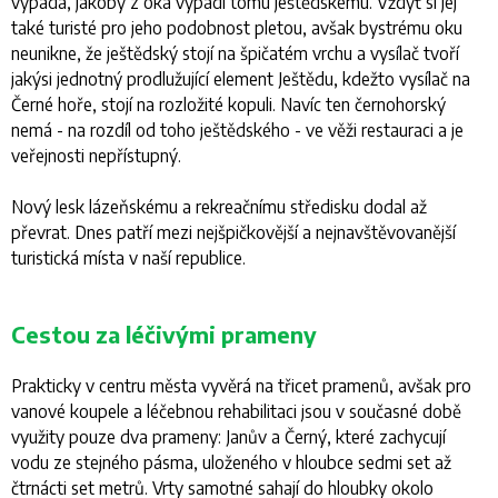
vypadá, jakoby z oka vypadl tomu ještědskému. Vždyť si jej
také turisté pro jeho podobnost pletou, avšak bystrému oku
neunikne, že ještědský stojí na špičatém vrchu a vysílač tvoří
jakýsi jednotný prodlužující element Ještědu, kdežto vysílač na
Černé hoře, stojí na rozložité kopuli. Navíc ten černohorský
nemá - na rozdíl od toho ještědského - ve věži restauraci a je
veřejnosti nepřístupný.
Nový lesk lázeňskému a rekreačnímu středisku dodal až
převrat. Dnes patří mezi nejšpičkovější a nejnavštěvovanější
turistická místa v naší republice.
Cestou za léčivými prameny
Prakticky v centru města vyvěrá na třicet pramenů, avšak pro
vanové koupele a léčebnou rehabilitaci jsou v současné době
využity pouze dva prameny: Janův a Černý, které zachycují
vodu ze stejného pásma, uloženého v hloubce sedmi set až
čtrnácti set metrů. Vrty samotné sahají do hloubky okolo