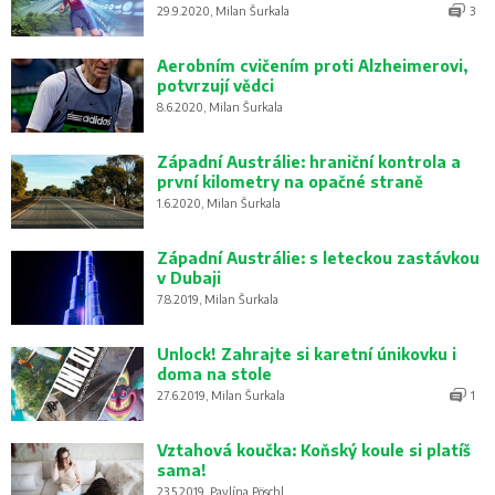
29.9.2020, Milan Šurkala
3
Aerobním cvičením proti Alzheimerovi,
potvrzují vědci
8.6.2020, Milan Šurkala
Západní Austrálie: hraniční kontrola a
první kilometry na opačné straně
1.6.2020, Milan Šurkala
Západní Austrálie: s leteckou zastávkou
v Dubaji
7.8.2019, Milan Šurkala
Unlock! Zahrajte si karetní únikovku i
doma na stole
27.6.2019, Milan Šurkala
1
Vztahová koučka: Koňský koule si platíš
sama!
23.5.2019, Pavlína Pöschl