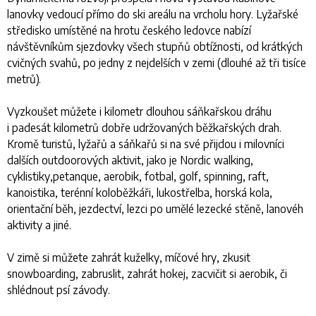
lanovky vedoucí přímo do ski areálu na vrcholu hory. Lyžařské
středisko umístěné na hrotu českého ledovce nabízí
návštěvníkům sjezdovky všech stupňů obtížnosti, od krátkých
cvičných svahů, po jedny z nejdelších v zemi (dlouhé až tři tisíce
metrů).
Vyzkoušet můžete i kilometr dlouhou sáňkařskou dráhu
i padesát kilometrů dobře udržovaných běžkařských drah.
Kromě turistů, lyžařů a sáňkařů si na své přijdou i milovníci
dalších outdoorových aktivit, jako je Nordic walking,
cyklistiky,petanque, aerobik, fotbal, golf, spinning, raft,
kanoistika, terénní koloběžkáři, lukostřelba, horská kola,
orientační běh, jezdectví, lezci po umělé lezecké stěně, lanovéh
aktivity a jiné.
V zimě si můžete zahrát kuželky, míčové hry, zkusit
snowboarding, zabruslit, zahrát hokej, zacvičit si aerobik, či
shlédnout psí závody.