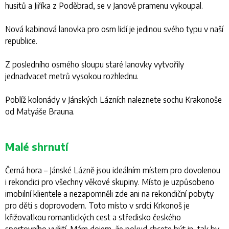
husitů a Jiříka z Poděbrad, se v Janově pramenu vykoupal.
Nová kabinová lanovka pro osm lidí je jedinou svého typu v naší
republice.
Z posledního osmého sloupu staré lanovky vytvořily
jednadvacet metrů vysokou rozhlednu.
Poblíž kolonády v Jánských Lázních naleznete sochu Krakonoše
od Matyáše Brauna.
Malé shrnutí
Černá hora – Jánské Lázně jsou ideálním místem pro dovolenou
i rekondici pro všechny věkové skupiny. Místo je uzpůsobeno
imobilní klientele a nezapomněli zde ani na rekondiční pobyty
pro děti s doprovodem. Toto místo v srdci Krkonoš je
křižovatkou romantických cest a středisko českého
sportovního vyžití. Mám dojem, že pokud chcete být in, tak by