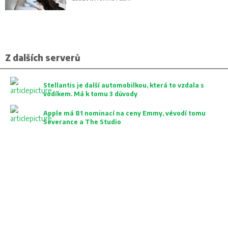
Z dalších serverů
Stellantis je další automobilkou, která to vzdala s
vodíkem. Má k tomu 3 důvody
Apple má 81 nominací na ceny Emmy, vévodí tomu
Severance a The Studio