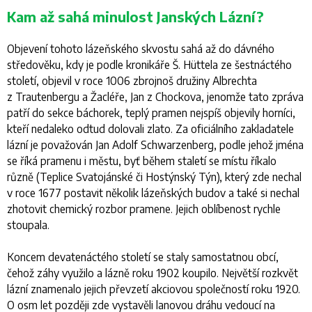
Kam až sahá minulost Janských Lázní?
Objevení tohoto lázeňského skvostu sahá až do dávného
středověku, kdy je podle kronikáře Š. Hüttela ze šestnáctého
století, objevil v roce 1006 zbrojnoš družiny Albrechta
z Trautenbergu a Žacléře, Jan z Chockova, jenomže tato zpráva
patří do sekce báchorek, teplý pramen nejspíš objevily horníci,
kteří nedaleko odtud dolovali zlato. Za oficiálního zakladatele
lázní je považován Jan Adolf Schwarzenberg, podle jehož jména
se říká pramenu i městu, byť během staletí se místu říkalo
různě (Teplice Svatojánské či Hostýnský Týn), který zde nechal
v roce 1677 postavit několik lázeňských budov a také si nechal
zhotovit chemický rozbor pramene. Jejich oblíbenost rychle
stoupala.
Koncem devatenáctého století se staly samostatnou obcí,
čehož záhy využilo a lázně roku 1902 koupilo. Největší rozkvět
lázní znamenalo jejich převzetí akciovou společností roku 1920.
O osm let později zde vystavěli lanovou dráhu vedoucí na