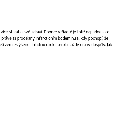
 více starat o své zdraví. Poprvé v životě je totiž napadne – co
e právě až prodělaný infarkt oním bodem nula, kdy pochopí, že
ší zemi zvýšenou hladinu cholesterolu každý druhý dospělý. Jak