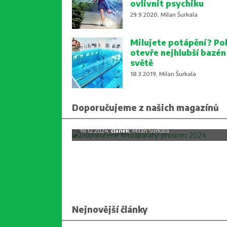
ovlivnit psychiku
29.9.2020, Milan Šurkala
Milujete potápění? Po
otevře nejhlubší bazén
světě
18.3.2019, Milan Šurkala
Doporučujeme z našich magazínů
Doporučené fotoaparáty: prosine
2024
18.12.2024,
článek
, Milan Šurkala
Nejnovější články