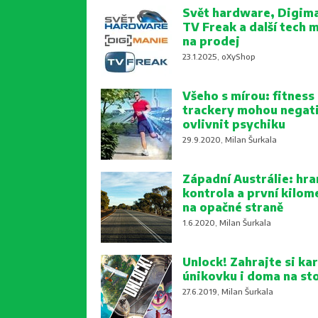
Svět hardware, Digima
TV Freak a další tech 
na prodej
23.1.2025, oXyShop
Všeho s mírou: fitness
trackery mohou negat
ovlivnit psychiku
29.9.2020, Milan Šurkala
Západní Austrálie: hra
kontrola a první kilom
na opačné straně
1.6.2020, Milan Šurkala
Unlock! Zahrajte si kar
únikovku i doma na st
27.6.2019, Milan Šurkala