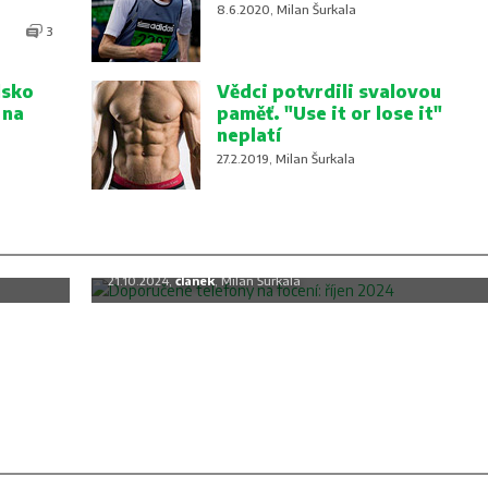
8.6.2020, Milan Šurkala
3
lsko
Vědci potvrdili svalovou
 na
paměť. "Use it or lose it"
neplatí
27.2.2019, Milan Šurkala
c
Doporučené telefony na focení: říjen
2024
21.10.2024,
článek
, Milan Šurkala