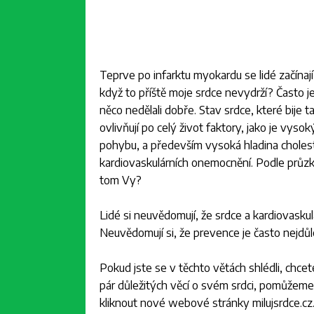
Teprve po infarktu myokardu se lidé začínají
když to příště moje srdce nevydrží? Často j
něco nedělali dobře. Stav srdce, které bije 
ovlivňují po celý život faktory, jako je vys
pohybu, a především vysoká hladina choleste
kardiovaskulárních onemocnění. Podle průzk
tom Vy?
Lidé si neuvědomují, že srdce a kardiovaskulár
Neuvědomují si, že prevence je často nejdůle
Pokud jste se v těchto větách shlédli, chce
pár důležitých věcí o svém srdci, pomůžeme 
kliknout nové webové stránky milujsrdce.cz