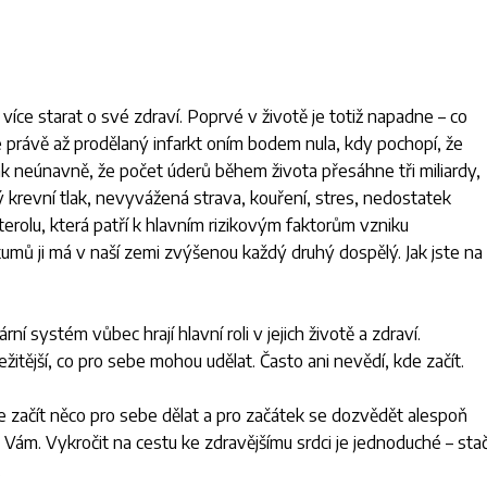
 více starat o své zdraví. Poprvé v životě je totiž napadne – co
e právě až prodělaný infarkt oním bodem nula, kdy pochopí, že
tak neúnavně, že počet úderů během života přesáhne tři miliardy,
oký krevní tlak, nevyvážená strava, kouření, stres, nedostatek
rolu, která patří k hlavním rizikovým faktorům vzniku
umů ji má v naší zemi zvýšenou každý druhý dospělý. Jak jste na
ní systém vůbec hrají hlavní roli v jejich životě a zdraví.
žitější, co pro sebe mohou udělat. Často ani nevědí, kde začít.
te začít něco pro sebe dělat a pro začátek se dozvědět alespoň
Vám. Vykročit na cestu ke zdravějšímu srdci je jednoduché – stač
.