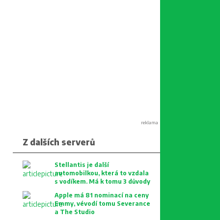
reklama
Z dalších serverů
Stellantis je další
automobilkou, která to vzdala
s vodíkem. Má k tomu 3 důvody
Apple má 81 nominací na ceny
Emmy, vévodí tomu Severance
a The Studio