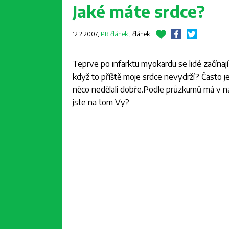
Jaké máte srdce?
12.2.2007,
PR článek
,
článek
Teprve po infarktu myokardu se lidé začínají
když to příště moje srdce nevydrží? Často j
něco nedělali dobře.Podle průzkumů má v na
jste na tom Vy?