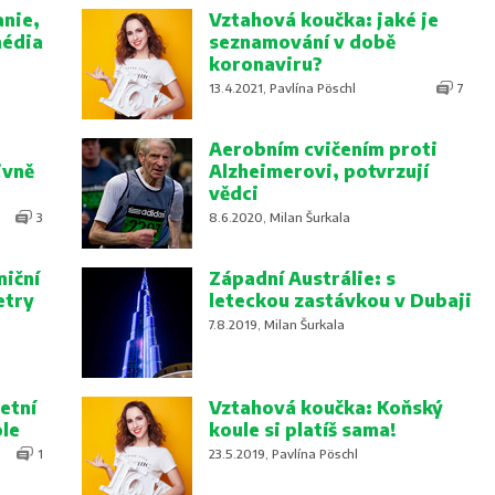
nie,
Vztahová koučka: jaké je
média
seznamování v době
koronaviru?
13.4.2021, Pavlína Pöschl
7
Aerobním cvičením proti
ivně
Alzheimerovi, potvrzují
vědci
3
8.6.2020, Milan Šurkala
niční
Západní Austrálie: s
etry
leteckou zastávkou v Dubaji
7.8.2019, Milan Šurkala
etní
Vztahová koučka: Koňský
ole
koule si platíš sama!
1
23.5.2019, Pavlína Pöschl