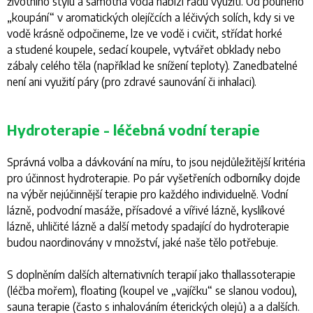
životního stylu a samotná voda nabízí řadu využití. Od pouhého
„koupání“ v aromatických olejíčcích a léčivých solích, kdy si ve
vodě krásně odpočineme, lze ve vodě i cvičit, střídat horké
a studené koupele, sedací koupele, vytvářet obklady nebo
zábaly celého těla (například ke snížení teploty). Zanedbatelné
není ani využití páry (pro zdravé saunování či inhalaci).
Hydroterapie - léčebná vodní terapie
Správná volba a dávkování na míru, to jsou nejdůležitější kritéria
pro účinnost hydroterapie. Po pár vyšetřeních odborníky dojde
na výběr nejúčinnější terapie pro každého individuelně. Vodní
lázně, podvodní masáže, přísadové a vířivé lázně, kyslíkové
lázně, uhličité lázně a další metody spadající do hydroterapie
budou naordinovány v množství, jaké naše tělo potřebuje.
S doplněním dalších alternativních terapií jako thallassoterapie
(léčba mořem), floating (koupel ve „vajíčku“ se slanou vodou),
sauna terapie (často s inhalováním éterických olejů) a a dalších.