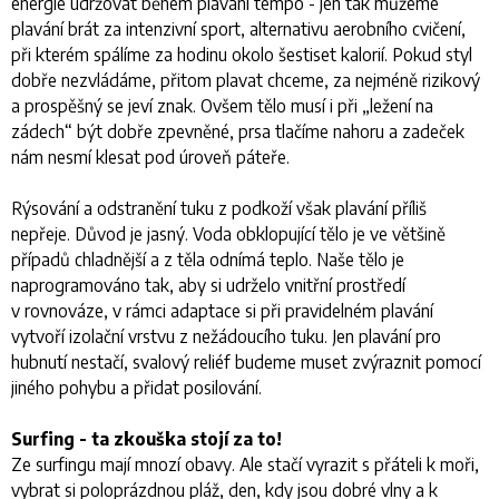
energie udržovat během plavání tempo - jen tak můžeme
plavání brát za intenzivní sport, alternativu aerobního cvičení,
při kterém spálíme za hodinu okolo šestiset kalorií. Pokud styl
dobře nezvládáme, přitom plavat chceme, za nejméně rizikový
a prospěšný se jeví znak. Ovšem tělo musí i při „ležení na
zádech“ být dobře zpevněné, prsa tlačíme nahoru a zadeček
nám nesmí klesat pod úroveň páteře.
Rýsování a odstranění tuku z podkoží však plavání příliš
nepřeje. Důvod je jasný. Voda obklopující tělo je ve většině
případů chladnější a z těla odnímá teplo. Naše tělo je
naprogramováno tak, aby si udrželo vnitřní prostředí
v rovnováze, v rámci adaptace si při pravidelném plavání
vytvoří izolační vrstvu z nežádoucího tuku. Jen plavání pro
hubnutí nestačí, svalový reliéf budeme muset zvýraznit pomocí
jiného pohybu a přidat posilování.
Surfing - ta zkouška stojí za to!
Ze surfingu mají mnozí obavy. Ale stačí vyrazit s přáteli k moři,
vybrat si poloprázdnou pláž, den, kdy jsou dobré vlny a k