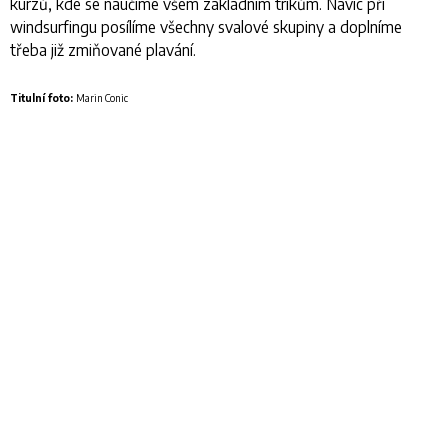
kurzů, kde se naučíme všem základním trikům. Navíc při
windsurfingu posílíme všechny svalové skupiny a doplníme
třeba již zmiňované plavání.
Titulní foto:
Marin Conic