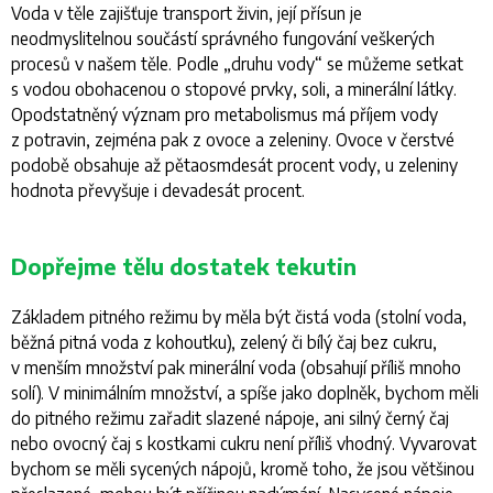
Voda v těle zajišťuje transport živin, její přísun je
neodmyslitelnou součástí správného fungování veškerých
procesů v našem těle. Podle „druhu vody“ se můžeme setkat
s vodou obohacenou o stopové prvky, soli, a minerální látky.
Opodstatněný význam pro metabolismus má příjem vody
z potravin, zejména pak z ovoce a zeleniny. Ovoce v čerstvé
podobě obsahuje až pětaosmdesát procent vody, u zeleniny
hodnota převyšuje i devadesát procent.
Dopřejme tělu dostatek tekutin
Základem pitného režimu by měla být čistá voda (stolní voda,
běžná pitná voda z kohoutku), zelený či bílý čaj bez cukru,
v menším množství pak minerální voda (obsahují příliš mnoho
solí). V minimálním množství, a spíše jako doplněk, bychom měli
do pitného režimu zařadit slazené nápoje, ani silný černý čaj
nebo ovocný čaj s kostkami cukru není příliš vhodný. Vyvarovat
bychom se měli sycených nápojů, kromě toho, že jsou většinou