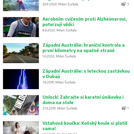
29.9.2020, Milan Šurkala
3
Aerobním cvičením proti Alzheimerovi,
potvrzují vědci
8.6.2020, Milan Šurkala
Západní Austrálie: hraniční kontrola a
první kilometry na opačné straně
1.6.2020, Milan Šurkala
Západní Austrálie: s leteckou zastávkou
v Dubaji
7.8.2019, Milan Šurkala
Unlock! Zahrajte si karetní únikovku i
doma na stole
27.6.2019, Milan Šurkala
1
Vztahová koučka: Koňský koule si platíš
sama!