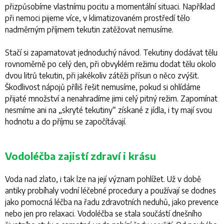
přizpůsobíme vlastnímu pocitu a momentální situaci. Například
při nemoci pijeme více, v klimatizovaném prostředí tělo
nadměrným příjmem tekutin zatěžovat nemusíme.
Stačí si zapamatovat jednoduchý návod. Tekutiny dodávat tělu
rovnoměrně po celý den, při obvyklém režimu dodat tělu okolo
dvou litrů tekutin, při jakékoliv zátěži přísun o něco zvýšit.
Škodlivost nápojů příliš řešit nemusíme, pokud si ohlídáme
přijaté množství a nenahradíme jimi celý pitný režim. Zapomínat
nesmíme ani na „skryté tekutiny“ získané z jídla, i ty mají svou
hodnotu a do příjmu se započítávají.
Vodoléčba zajistí zdraví i krásu
Voda nad zlato, i tak lze na její význam pohlížet. Už v době
antiky probíhaly vodní léčebné procedury a používají se dodnes
jako pomocná léčba na řadu zdravotních neduhů, jako prevence
nebo jen pro relaxaci. Vodoléčba se stala součástí dnešního