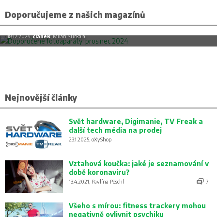
Doporučujeme z našich magazínů
Doporučené fotoaparáty: prosinec 2024
18.12.2024,
článek
, Milan Šurkala
Nejnovější články
Svět hardware, Digimanie, TV Freak a
další tech média na prodej
23.1.2025, oXyShop
Vztahová koučka: jaké je seznamování v
době koronaviru?
13.4.2021, Pavlína Pöschl
7
Všeho s mírou: fitness trackery mohou
negativně ovlivnit psychiku