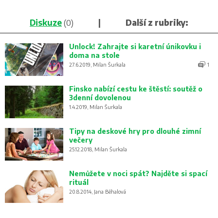
Diskuze
(0)
|
Další z rubriky:
Unlock! Zahrajte si karetní únikovku i
doma na stole
27.6.2019, Milan Šurkala
1
Finsko nabízí cestu ke štěstí: soutěž o
3denní dovolenou
1.4.2019, Milan Šurkala
Tipy na deskové hry pro dlouhé zimní
večery
25.12.2018, Milan Šurkala
Nemůžete v noci spát? Najděte si spací
rituál
20.8.2014, Jana Běhalová