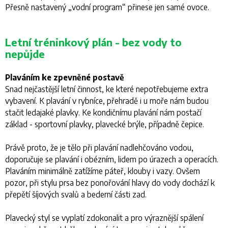
Přesně nastavený „vodní program“ přinese jen samé ovoce.
Letní tréninkový plán - bez vody to
nepůjde
Plaváním ke zpevněné postavě
Snad nejčastější letní činnost, ke které nepotřebujeme extra
vybavení. K plavání v rybníce, přehradě i u moře nám budou
stačit ledajaké plavky. Ke kondičnímu plavání nám postačí
základ - sportovní plavky, plavecké brýle, případně čepice.
Právě proto, že je tělo při plavání nadlehčováno vodou,
doporučuje se plavání i obézním, lidem po úrazech a operacích.
Plaváním minimálně zatížíme páteř, klouby i vazy. Ovšem
pozor, při stylu prsa bez ponořování hlavy do vody dochází k
přepětí šíjových svalů a bederní části zad.
Plavecký styl se vyplatí zdokonalit a pro výraznější spálení