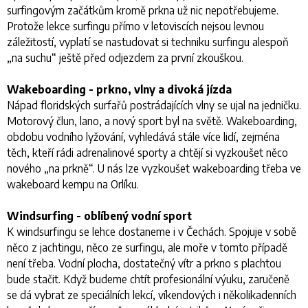
surfingovým začátkům kromě prkna už nic nepotřebujeme.
Protože lekce surfingu přímo v letoviscích nejsou levnou
záležitostí, vyplatí se nastudovat si techniku surfingu alespoň
„na suchu“ ještě před odjezdem za první zkouškou.
Wakeboarding - prkno, vlny a divoká jízda
Nápad floridských surfařů postrádajících vlny se ujal na jedničku.
Motorový člun, lano, a nový sport byl na světě. Wakeboarding,
obdobu vodního lyžování, vyhledává stále více lidí, zejména
těch, kteří rádi adrenalinové sporty a chtějí si vyzkoušet něco
nového „na prkně“. U nás lze vyzkoušet wakeboarding třeba ve
wakeboard kempu na Orlíku.
Windsurfing - oblíbený vodní sport
K windsurfingu se lehce dostaneme i v Čechách. Spojuje v sobě
něco z jachtingu, něco ze surfingu, ale moře v tomto případě
není třeba. Vodní plocha, dostatečný vítr a prkno s plachtou
bude stačit. Když budeme chtít profesionální výuku, zaručeně
se dá vybrat ze speciálních lekcí, víkendových i několikadenních