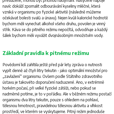
přeslazené, mohou být příčinou nadýmání. Nasycené nápoje
navíc dokáží zpomalit odbourávání kyseliny mléčné, která
vzniká v organismu po fyzické aktivitě (následně můžeme
očekávat bolesti svalů a únavu). Nejen kvůli kalorické hodnotě
bychom měli vynechat alkohol všeho druhu, povolen je vinný
střik. Káva se do pitného režimu nepočítá, odvodňuje a každý
šálek bychom měli vyvážit dvojnásobným množstvím vody.
Základní pravidla k pitnému režimu
Povědomí lidí zahltila ještě před pár lety zpráva o nutnosti
vypít denně až čtyři litry tekutin - jako optimální množství pro
„zavlažení“ organismu. Ovšem podle Státního zdravotního
ústavu je takovéto doporučení nadsazené. Ano, v extrémně
horkém počasí, při velké fyzické zátěži, nebo pokud se
nadměrně potíme, je to v pořádku. Ale v běžném režimu postačí
organismu dva litry tekutin, pouze s ohledem na pohlaví,
tělesnou hmotnost, pravidelnou tělesnou aktivitu a vlhkost
prostředí, ve kterém se vyskytujeme. Pitný režim jednoduše