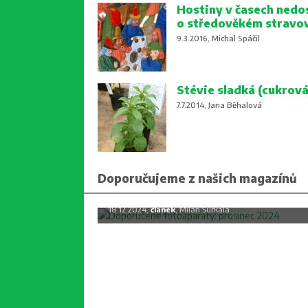
Hostiny v časech nedo
o středověkém stravo
9.3.2016, Michal Spáčil
Stévie sladká (cukrová
7.7.2014, Jana Běhalová
Doporučujeme z našich magazínů
Doporučené fotoaparáty: prosine
2024
18.12.2024,
článek
, Milan Šurkala