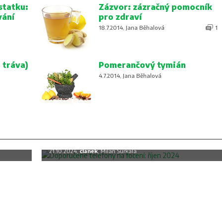
statku:
Zázvor: zázračný pomocník
vání
pro zdraví
18.7.2014, Jana Běhalová
1
 tráva)
Pomerančový tymián
4.7.2014, Jana Běhalová
c
Doporučené telefony na focení: říjen
2024
21.10.2024,
článek
, Milan Šurkala