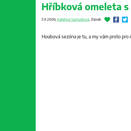
Hříbková omeleta s
5.9.2006,
Kateřina Samuelová
,
článek
Houbová sezóna je tu, a my vám proto pro ins