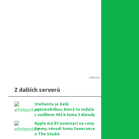
reklama
Z dalších serverů
Stellantis je další
automobilkou, která to vzdala
s vodíkem. Má k tomu 3 důvody
Apple má 81 nominací na ceny
Emmy, vévodí tomu Severance
a The Studio