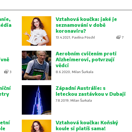
nie,
Vztahová koučka: jaké je
média
seznamování v době
koronaviru?
13.4.2021, Pavlína Pöschl
7
Aerobním cvičením proti
ivně
Alzheimerovi, potvrzují
vědci
3
8.6.2020, Milan Šurkala
niční
Západní Austrálie: s
etry
leteckou zastávkou v Dubaji
7.8.2019, Milan Šurkala
etní
Vztahová koučka: Koňský
ole
koule si platíš sama!