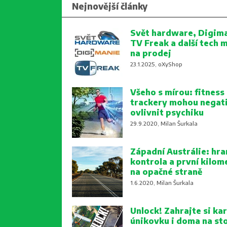
Nejnovější články
Svět hardware, Digima
TV Freak a další tech 
na prodej
23.1.2025, oXyShop
Všeho s mírou: fitness
trackery mohou negat
ovlivnit psychiku
29.9.2020, Milan Šurkala
Západní Austrálie: hra
kontrola a první kilom
na opačné straně
1.6.2020, Milan Šurkala
Unlock! Zahrajte si kar
únikovku i doma na st