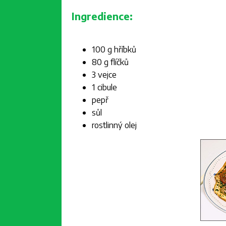
Ingredience:
100 g hříbků
80 g flíčků
3 vejce
1 cibule
pepř
sůl
rostlinný olej