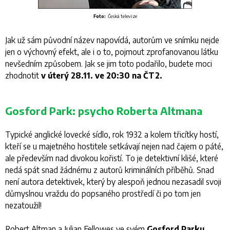
Foto:
Česká televize
Jak už sám původní název napovídá, autorům ve snímku nejde
jen o výchovný efekt, ale i o to, pojmout zprofanovanou látku
nevšedním způsobem. Jak se jim toto podařilo, budete moci
zhodnotit
v úterý 28.11. ve 20:30 na ČT2.
Gosford Park: psycho Roberta Altmana
Typické anglické lovecké sídlo, rok 1932 a kolem třicítky hostí,
kteří se u majetného hostitele setkávají nejen nad čajem o páté,
ale především nad divokou kořistí. To je detektivní klišé, které
nedá spát snad žádnému z autorů kriminálních příběhů. Snad
není autora detektivek, který by alespoň jednou nezasadil svoji
důmyslnou vraždu do popsaného prostředí či po tom jen
nezatoužil!
Robert Altman a Julian Fellowes ve svém
Gosford Parku