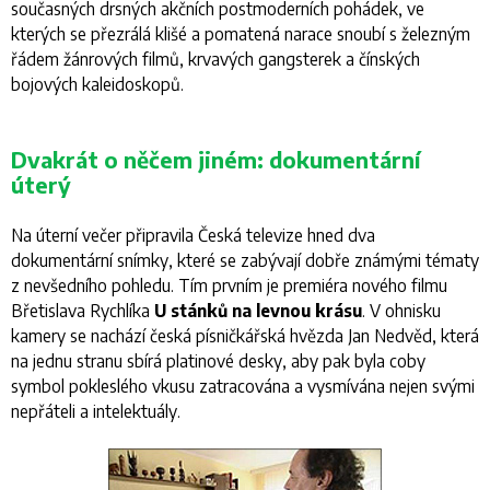
současných drsných akčních postmoderních pohádek, ve
kterých se přezrálá klišé a pomatená narace snoubí s železným
řádem žánrových filmů, krvavých gangsterek a čínských
bojových kaleidoskopů.
Dvakrát o něčem jiném: dokumentární
úterý
Na úterní večer připravila Česká televize hned dva
dokumentární snímky, které se zabývají dobře známými tématy
z nevšedního pohledu. Tím prvním je premiéra nového filmu
Břetislava Rychlíka
U stánků na levnou krásu
. V ohnisku
kamery se nachází česká písničkářská hvězda Jan Nedvěd, která
na jednu stranu sbírá platinové desky, aby pak byla coby
symbol pokleslého vkusu zatracována a vysmívána nejen svými
nepřáteli a intelektuály.