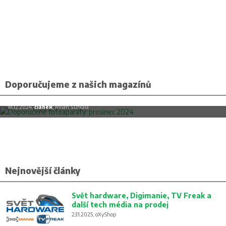
Doporučujeme z našich magazínů
Doporučené fotoaparáty: prosinec 2024
18.12.2024,
článek
, Milan Šurkala
Nejnovější články
Svět hardware, Digimanie, TV Freak a
další tech média na prodej
23.1.2025, oXyShop