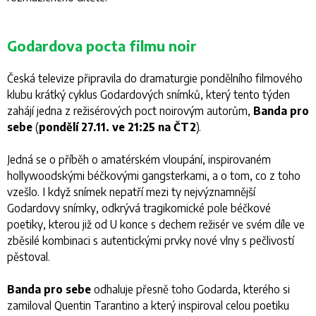
Godardova pocta filmu noir
Česká televize připravila do dramaturgie pondělního filmového
klubu krátký cyklus Godardových snímků, který tento týden
zahájí jedna z režisérových poct noirovým autorům,
Banda pro
sebe
(
pondělí 27.11. ve 21:25 na ČT2
).
Jedná se o příběh o amatérském vloupání, inspirovaném
hollywoodskými béčkovými gangsterkami, a o tom, co z toho
vzešlo. I když snímek nepatří mezi ty nejvýznamnější
Godardovy snímky, odkrývá tragikomické pole béčkové
poetiky, kterou již od
U konce s dechem
režisér ve svém díle ve
zběsilé kombinaci s autentickými prvky nové vlny s pečlivostí
pěstoval.
Banda pro sebe
odhaluje přesně toho Godarda, kterého si
zamiloval Quentin Tarantino a který inspiroval celou poetiku