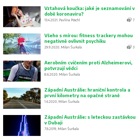
Vztahová koučka: jaké je seznamování v
době koronaviru?
13.4.2021, Pavlína Pöschl
7
Všeho s mírou: fitness trackery mohou
negativně ovlivnit psychiku
29.9.2020, Milan Šurkala
3
Aerobním cvičením proti Alzheimerovi,
potvrzují vědci
8.6.2020, Milan Šurkala
Západní Austrálie: hraniční kontrola a
první kilometry na opačné straně
1.6.2020, Milan Šurkala
Západní Austrálie: s leteckou zastávkou
v Dubaji
7.8.2019, Milan Šurkala