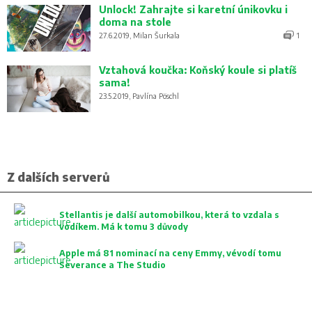
Unlock! Zahrajte si karetní únikovku i
doma na stole
27.6.2019, Milan Šurkala
1
Vztahová koučka: Koňský koule si platíš
sama!
23.5.2019, Pavlína Pöschl
Z dalších serverů
Stellantis je další automobilkou, která to vzdala s
vodíkem. Má k tomu 3 důvody
Apple má 81 nominací na ceny Emmy, vévodí tomu
Severance a The Studio