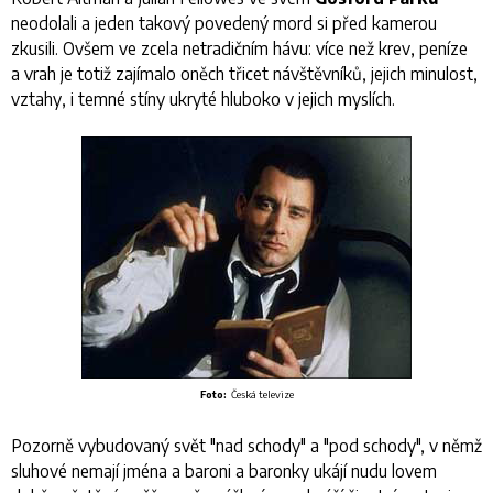
neodolali a jeden takový povedený mord si před kamerou
zkusili. Ovšem ve zcela netradičním hávu: více než krev, peníze
a vrah je totiž zajímalo oněch třicet návštěvníků, jejich minulost,
vztahy, i temné stíny ukryté hluboko v jejich myslích.
Foto:
Česká televize
Pozorně vybudovaný svět "nad schody" a "pod schody", v němž
sluhové nemají jména a baroni a baronky ukájí nudu lovem