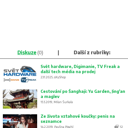
Diskuze
(0)
|
Další z rubriky:
Svět hardware, Digimanie, TV Freak a
další tech média na prodej
23.1.2025, oXyShop
Cestování po Šanghaji: Yu Garden, Jing'an
a maglev
15.5.2019, Milan Šurkala
Ze života vztahové koučky: penis na
seznamce
14.2.2019, Pavlína Pöschl
12