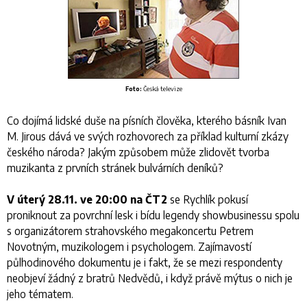
Foto:
Česká televize
Co dojímá lidské duše na písních člověka, kterého básník Ivan
M. Jirous dává ve svých rozhovorech za příklad kulturní zkázy
českého národa? Jakým způsobem může zlidovět tvorba
muzikanta z prvních stránek bulvárních deníků?
V úterý 28.11. ve 20:00
na
ČT2
se Rychlík pokusí
proniknout za povrchní lesk i bídu legendy showbusinessu spolu
s organizátorem strahovského megakoncertu Petrem
Novotným, muzikologem i psychologem. Zajímavostí
půlhodinového dokumentu je i fakt, že se mezi respondenty
neobjeví žádný z bratrů Nedvědů, i když právě mýtus o nich je
jeho tématem.