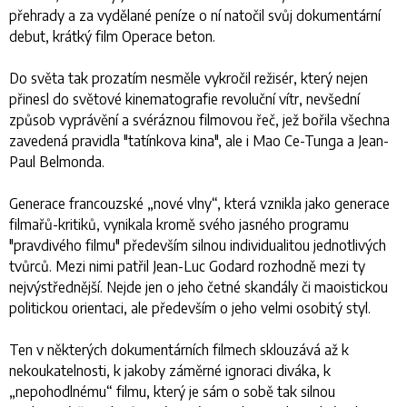
přehrady a za vydělané peníze o ní natočil svůj dokumentární
debut, krátký film
Operace beton
.
Do světa tak prozatím nesměle vykročil režisér, který nejen
přinesl do světové kinematografie revoluční vítr, nevšední
způsob vyprávění a svéráznou filmovou řeč, jež bořila všechna
zavedená pravidla "tatínkova kina", ale i Mao Ce-Tunga a Jean-
Paul Belmonda.
Generace francouzské „nové vlny“, která vznikla jako generace
filmařů-kritiků, vynikala kromě svého jasného programu
"pravdivého filmu" především silnou individualitou jednotlivých
tvůrců. Mezi nimi patřil Jean-Luc Godard rozhodně mezi ty
nejvýstřednější. Nejde jen o jeho četné skandály či maoistickou
politickou orientaci, ale především o jeho velmi osobitý styl.
Ten v některých dokumentárních filmech sklouzává až k
nekoukatelnosti, k jakoby záměrné ignoraci diváka, k
„nepohodlnému“ filmu, který je sám o sobě tak silnou