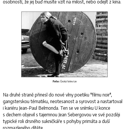
osobností, že jej buď musíte vzít na milost, nebo odejít z kina.
Foto:
Česká televize
Na druhé straně přinesl do nové vlny poetiku "filmu noir",
gangsterskou tématiku, neotesanost a syrovost a nastartoval
i kariéru Jean-Paul Belmonda. Ten se ve snímku
U konce
s dechem
objevil s tajemnou Jean Sebergovou ve své později
typické roli drsného sukničkáře s pohyby primáta a duší
rozmazleného dítěte.