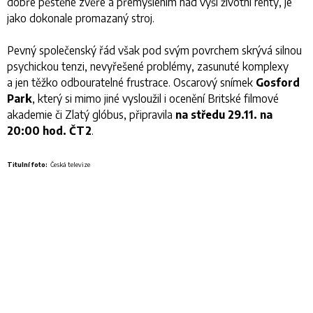
dobře pěstěné zvěře a přemýšlením nad výší životní renty, je
jako dokonale promazaný stroj.
Pevný společenský řád však pod svým povrchem skrývá silnou
psychickou tenzi, nevyřešené problémy, zasunuté komplexy
a jen těžko odbouratelné frustrace. Oscarový snímek
Gosford
Park
, který si mimo jiné vysloužil i ocenění Britské filmové
akademie či Zlatý glóbus, připravila
na středu 29.11. na
20:00 hod. ČT2
.
Titulní foto:
Česká televize